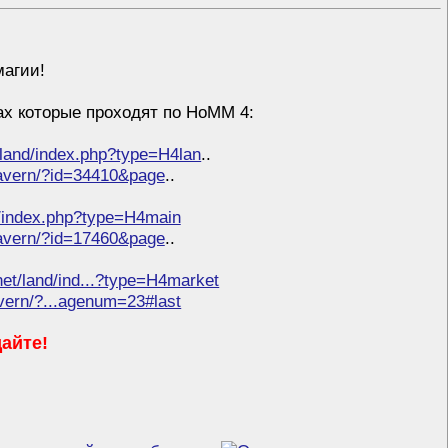
магии!
ах которые проходят по HoMM 4:
/land/index.php?type=H4lan
..
tavern/?id=34410&page
..
d/index.php?type=H4main
tavern/?id=17460&page
..
net/land/ind...?type=H4market
avern/?...agenum=23#last
дайте!