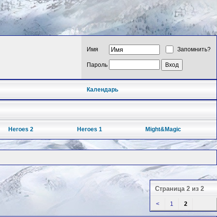
Имя
Запомнить?
Пароль
Календарь
Heroes 2
Heroes 1
Might&Magic
Страница 2 из 2
<
1
2