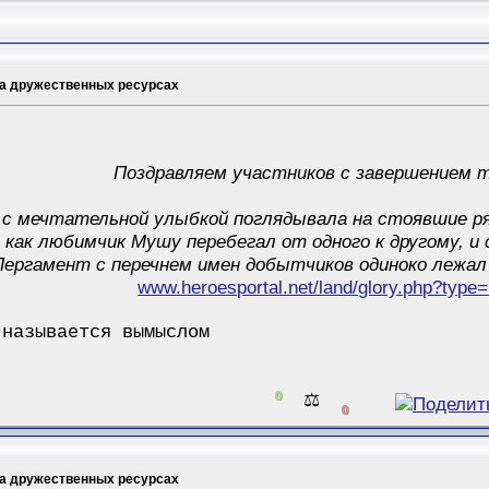
на дружественных ресурсах
Поздравляем участников с завершением 
я с мечтательной улыбкой поглядывала на стоявшие р
 как любимчик Мушу перебегал от одного к другому, и 
 Пергамент с перечнем имен добытчиков одиноко лежал
www.heroesportal.net/land/glory.php?type
 называется вымыслом
0
⚖️
0
на дружественных ресурсах