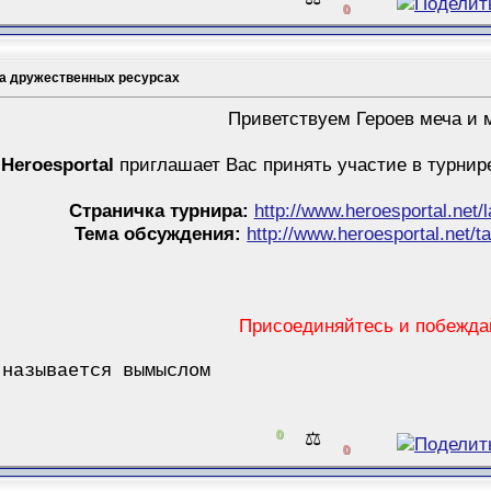
0
на дружественных ресурсах
Приветствуем Героев меча и 
Heroesportal
приглашает Вас принять участие в турнир
Страничка турнира:
http://www.heroesportal.net
Тема обсуждения:
http://www.heroesportal.net/
Присоединяйтесь и побежда
 называется вымыслом
0
⚖️
0