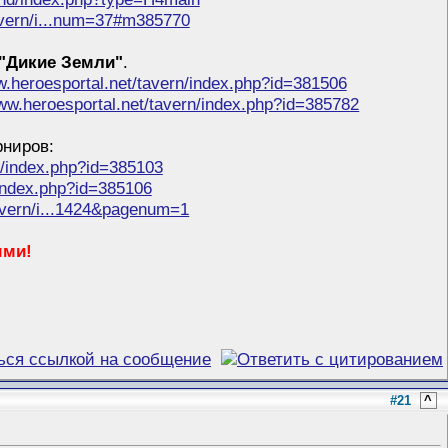
tavern/i...num=37#m385770
 "Дикие Земли"
.
w.heroesportal.net/tavern/index.php?id=381506
www.heroesportal.net/tavern/index.php?id=385782
рниров:
n/index.php?id=385103
/index.php?id=385106
tavern/i...1424&pagenum=1
ыми!
#21
^