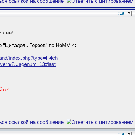
#18
^
магии!
е "Цитадель Героев" по HoMM 4:
/land/index.php?type=H4ch
tavern/?...agenum=13#last
йте!
#19
^