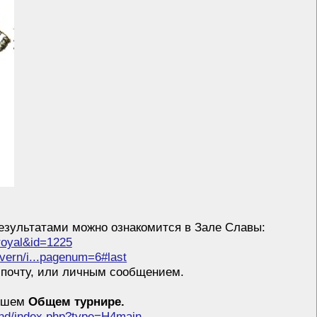
езультатами можно ознакомится в Зале Славы:
4royal&id=1225
avern/i...pagenum=6#last
 почту, или личным сообщением.
авшем
Общем турнире.
land/index.php?type=H4main