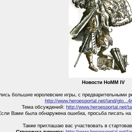
Новости HoMM IV
лись большие королевские игры, с предварительными р
http://www.heroesportal.net/land/glo...
Тема обсуждений:
http://www.heroesportal.net/t
Если Вами была обнаружена ошибка, просьба писать на
Также приглашаю вас участвовать в стартов
Страничка турнира:
http://www.heroesportal.net/