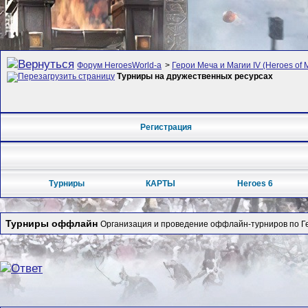
Форум HeroesWorld-а
>
Герои Меча и Магии IV (Heroes of M
Турниры на дружественных ресурсах
Регистрация
Турниры
КАРТЫ
Heroes 6
Турниры оффлайн
Организация и проведение оффлайн-турниров по Ге