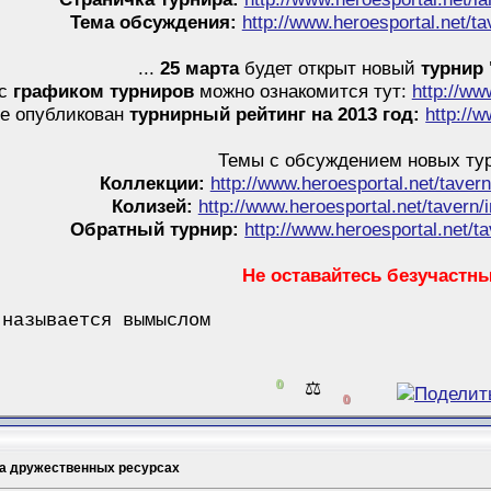
Тема обсуждения:
http://www.heroesportal.net/
...
25 марта
будет открыт новый
турнир
 с
графиком турниров
можно ознакомится тут:
http://ww
ме опубликован
турнирный рейтинг на 2013 год:
http://
Темы с обсуждением новых ту
Коллекции:
http://www.heroesportal.net/taver
Колизей:
http://www.heroesportal.net/tavern
Обратный турнир:
http://www.heroesportal.net/
Не оставайтесь безучастн
 называется вымыслом
0
⚖️
0
на дружественных ресурсах