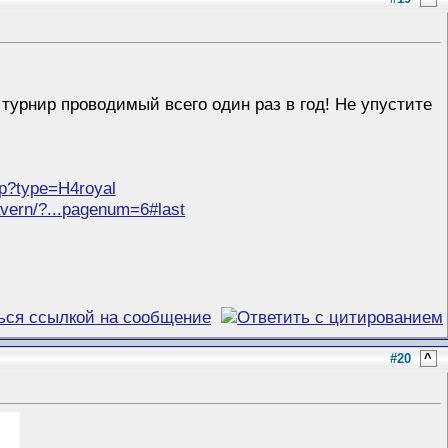
 турнир проводимый всего один раз в год! Не упустите
!
hp?type=H4royal
tavern/?...pagenum=6#last
#20
^