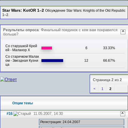
Star Wars: KotOR 1–2
Обсуждение Star Wars: Knights of the Old Republic
1–2.
Результаты опроса
: Финальный поединок с кем вам понравился
^
больше?
Со старушкой Крей
6
33.33%
ей - Малахор Х
Со старичком Малак
ом - Звездная Кузни
12
66.67%
ца
Страница 2 из 2
<
1
2
Опции темы
#16
11.05.2007, 14:30
^
Регистрация: 24.04.2007