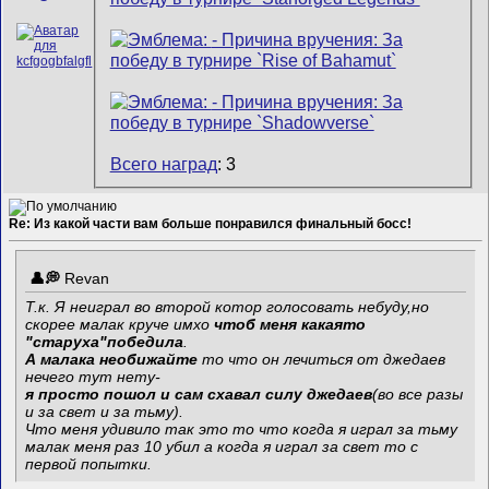
Всего наград
: 3
Re: Из какой части вам больше понравился финальный босс!
Revan
Т.к. Я неиграл во второй котор голосовать небуду,но
скорее малак круче имхо
чтоб меня какаято
"старуха"победила
.
А малака необижайте
то что он лечиться от джедаев
нечего тут нету-
я просто пошол и сам схавал силу джедаев
(во все разы
и за свет и за тьму).
Что меня удивило так это то что когда я играл за тьму
малак меня раз 10 убил а когда я играл за свет то с
первой попытки
.