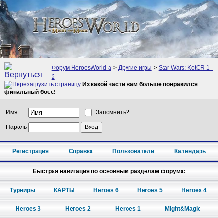
Форум HeroesWorld-а
>
Другие игры
>
Star Wars: KotOR 1–
2
Из какой части вам больше понравился
финальный босс!
Имя
Запомнить?
Пароль
Регистрация
Справка
Пользователи
Календарь
Быстрая навигация по основным разделам форума:
Турниры
КАРТЫ
Heroes 6
Heroes 5
Heroes 4
Heroes 3
Heroes 2
Heroes 1
Might&Magic