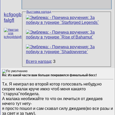
Выставка наград
kcfgogb
falgfl
Всего наград
: 3
Re: Из какой части вам больше понравился финальный босс!
Т.к. Я неиграл во второй котор голосовать небуду,но
скорее малак круче имхо чтоб меня какаято
"старуха"победила.
А малака необижайте то что он лечиться от джедаев
нечего тут нету-
я просто пошол и сам схавал силу джедаев(во все разы и
за свет и за тьму).