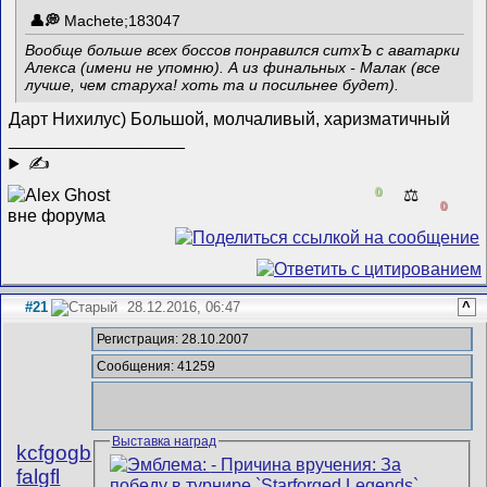
Machete;183047
Вообще больше всех боссов понравился ситхЪ с аватарки
Алекса (имени не упомню). А из финальных - Малак (все
лучше, чем старуха! хоть та и посильнее будет).
Дарт Нихилус) Большой, молчаливый, харизматичный
__________________
✍
0
⚖️
0
#21
28.12.2016, 06:47
^
Регистрация: 28.10.2007
Сообщения: 41259
Выставка наград
kcfgogb
falgfl