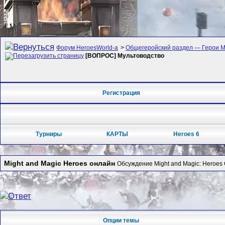
Форум HeroesWorld-а
>
Общегеройский раздел — Герои Ме
[ВОПРОС] Мультоводство
Регистрация
Турниры
КАРТЫ
Heroes 6
Might and Magic Heroes онлайн
Обсуждение Might and Magic: Heroes 
Опции темы