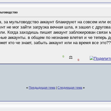
ьтоводство
, за мультоводство аккаунт блакируют на совсем или е
аунт не мог зайти загрузка вечная шла, я зашел с другов
ли. Когда заходишь пишет аккаунт заблокирован связи м
ные аккаунты. в общем по незнанке влетел и че теперь 
ет кто че знает, забыть аккаунт или на время все это??
0
⚖️
0
«
Предыдущая тема
|
Следующая тема
»