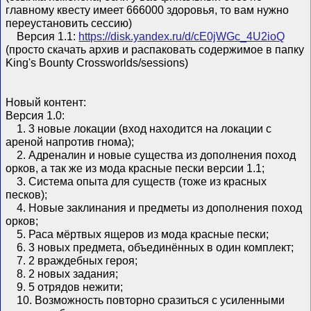
главному квесту имеет 666000 здоровья, то вам нужно
переустановить сессию)
Версия 1.1:
https://disk.yandex.ru/d/cE0jWGc_4U2ioQ
(просто скачать архив и распаковать содержимое в папку
King's Bounty Crossworlds/sessions)
Новый контент:
Версия 1.0:
1. 3 новые локации (вход находится на локации с
ареной напротив гнома);
2. Адреналин и новые существа из дополнения поход
орков, а так же из мода красные пески версии 1.1;
3. Система опыта для существ (тоже из красных
песков);
4. Новые заклинания и предметы из дополнения поход
орков;
5. Раса мёртвых ящеров из мода красные пески;
6. 3 новых предмета, объединённых в один комплект;
7. 2 враждебных героя;
8. 2 новых задания;
9. 5 отрядов нежити;
10. Возможность повторно сразиться с усиленными