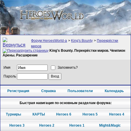
Форум HeroesWorld-а
>
King's Bounty
>
Перекрёстки
миров
King's Bounty. Перекрёстки миров. Чемпион
Арены. Расширение
Имя
Запомнить?
Пароль
Регистрация
Справка
Пользователи
Календарь
Быстрая навигация по основным разделам форума:
Турниры
КАРТЫ
Heroes 6
Heroes 5
Heroes 4
Heroes 3
Heroes 2
Heroes 1
Might&Magic