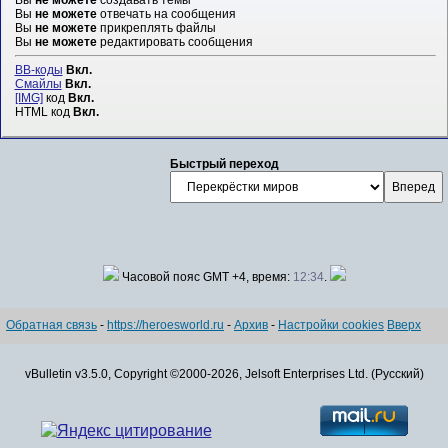
Вы
не можете
создавать темы
Вы
не можете
отвечать на сообщения
Вы
не можете
прикреплять файлы
Вы
не можете
редактировать сообщения
BB-коды
Вкл.
Смайлы
Вкл.
[IMG]
код
Вкл.
HTML код
Вкл.
Быстрый переход
Часовой пояс GMT +4, время:
12:34
.
Обратная связь
-
https://heroesworld.ru
-
Архив
-
Настройки cookies
Вверх
vBulletin v3.5.0, Copyright ©2000-2026, Jelsoft Enterprises Ltd. (Русский)