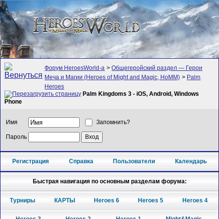
Форум HeroesWorld-а
>
Общегеройский раздел — Герои
Меча и Магии (Heroes of Might and Magic, HoMM)
>
Palm
Heroes
Palm Kingdoms 3 - iOS, Android, Windows
Phone
Имя
Запомнить?
Пароль
Регистрация
Справка
Пользователи
Календарь
Быстрая навигация по основным разделам форума:
Турниры
КАРТЫ
Heroes 6
Heroes 5
Heroes 4