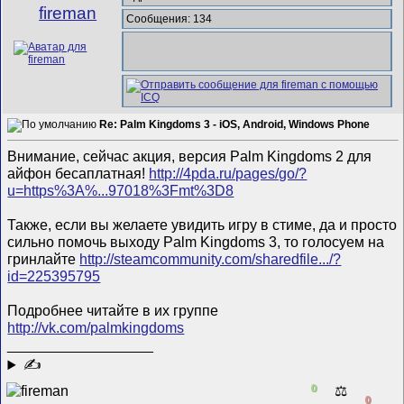
fireman
Сообщения: 134
Re: Palm Kingdoms 3 - iOS, Android, Windows Phone
Внимание, сейчас акция, версия Palm Kingdoms 2 для
айфон бесаплатная!
http://4pda.ru/pages/go/?
u=https%3A%...97018%3Fmt%3D8
Также, если вы желаете увидить игру в стиме, да и просто
сильно помочь выходу Palm Kingdoms 3, то голосуем на
гринлайте
http://steamcommunity.com/sharedfile.../?
id=225395795
Подробнее читайте в их группе
http://vk.com/palmkingdoms
__________________
✍
0
⚖️
0