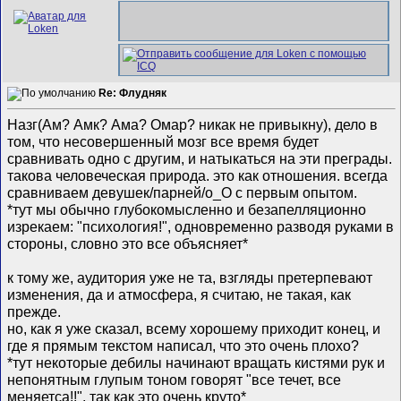
Re: Флудняк
Назг(Ам? Амк? Ама? Омар?
никак не привыкну), дело в
том, что несовершенный мозг все время будет
сравнивать одно с другим, и натыкаться на эти преграды.
такова человеческая природа. это как отношения. всегда
сравниваем девушек/парней/о_О с первым опытом.
*тут мы обычно глубокомысленно и безапелляционно
изрекаем: "психология!", одновременно разводя руками в
стороны, словно это все объясняет*
к тому же, аудитория уже не та, взгляды претерпевают
изменения, да и атмосфера, я считаю, не такая, как
прежде.
но, как я уже сказал, всему хорошему приходит конец, и
где я прямым текстом написал, что это очень плохо?
*тут некоторые дебилы начинают вращать кистями рук и
непонятным глупым тоном говорят "все течет, все
меняетса!!", так как это очень круто*