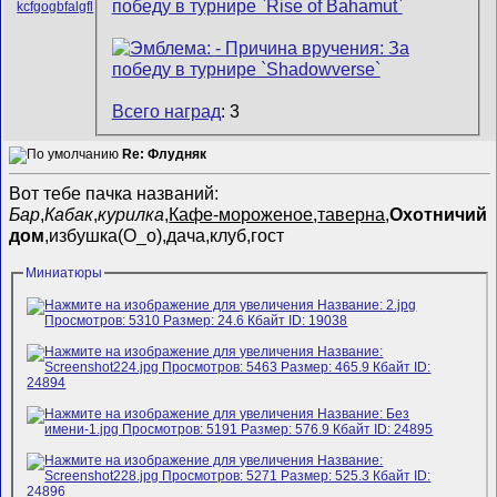
Всего наград
: 3
Re: Флудняк
Вот тебе пачка названий:
Бар
,
Кабак
,
курилка
,
Кафе-мороженое
,
таверна
,
Охотничий
дом
,избушка(О_о),дача,клуб,гост
Миниатюры