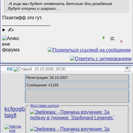
..А еще мы будет отмечать детские дни рождения
,будут клоуны и шарики...
Пазитифф это гут.
__________________
✍
2
⚖️
0
#11
10.10.2008, 00:00
^
Регистрация: 28.10.2007
Сообщения: 41169
Выставка наград
kcfgogb
falgfl