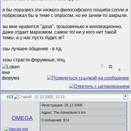
я бы поразвез эти низкого философского пошиба сопли и
побрюзжал бы в теме с опросом, но ее зачем-то закрыли.
зы мне нравится "дача". трэшовенько и инновационно,
даже отдает маразмом. самое то! ни у кого нет такой
темы, а у нас пусть будет, м?
ззы лучшее общение - в пд.
зззы страсти форумные, ппц.
0
⚖️
0
#13
10.10.2008, 10:19
^
Регистрация: 26.12.2006
Адрес: The Adventurer's Inn
ОMEGA
Сообщения: 914