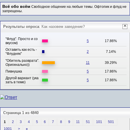
Всё обо всём
Свободное общение на любые темы. Офтопик и флуд не
запрещены.
Результаты опроса
: Как назовем заведение?
^
"Флуд". Просто и со
5
17.86%
вкусом)
Оставить как есть -
2
7.14%
"Флудняк"
"Обитель разврата".
11
39.29%
Оригинально))
Пивнушка
5
17.86%
Другой вариант (ука
5
17.86%
зать в теме)
Страница 1 из 4840
1
2
3
4
5
6
7
8
9
11
51
101
501
1001
>
»