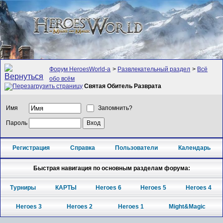
Форум HeroesWorld-а
>
Развлекательный раздел
>
Всё
обо всём
Святая Обитель Разврата
Имя
Запомнить?
Пароль
Регистрация
Справка
Пользователи
Календарь
Быстрая навигация по основным разделам форума:
Турниры
КАРТЫ
Heroes 6
Heroes 5
Heroes 4
Heroes 3
Heroes 2
Heroes 1
Might&Magic