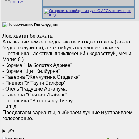
Re: Флудняк
Лок, хватит брюзжать.
А название темке предлагаю не из одного слова(как-то
бедно получится), а как-нибудь подлиннее, скажем:
- Гостиница "Искатель приключений"(Здравствуй, Меч и
Магия 8
)
- Корчма "На болотах Адриен"
- Корчма "Щит Килбурна"
- Таверна "Жемчужина Стэдвика"
- Пивная "У Тауни Балфор"
- Отель "Радушие Арканума"
- Таверна "Святая Изабель"
- Гостиница "В гостьях у Тиеру"
- и т. д.
Предлагаем варианты, выбираем лучшие и устраиваем
голосование.
__________________
✍
1