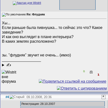
Re: Флудняк
Хы...
Если раньше была пивнушка... то сейчас это что? Какое
заведение?
И как оно выглядит в плане интерьера?
В каких землях расположено?
зы. "флудняк" звучит не очень... (имхо)
__________________
✍
0
⚖️
1
#4
09.10.2008, 20:36
^
Регистрация: 28.10.2007