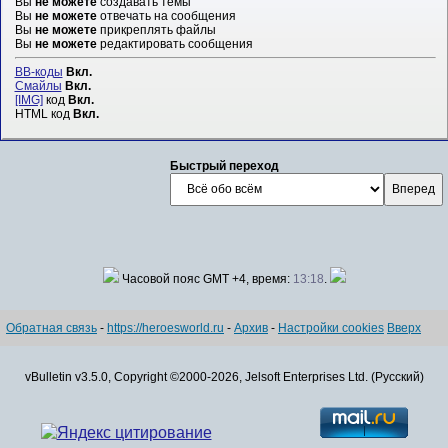
Вы
не можете
создавать темы
Вы
не можете
отвечать на сообщения
Вы
не можете
прикреплять файлы
Вы
не можете
редактировать сообщения
BB-коды
Вкл.
Смайлы
Вкл.
[IMG]
код
Вкл.
HTML код
Вкл.
Быстрый переход
Часовой пояс GMT +4, время:
13:18
.
Обратная связь
-
https://heroesworld.ru
-
Архив
-
Настройки cookies
Вверх
vBulletin v3.5.0, Copyright ©2000-2026, Jelsoft Enterprises Ltd. (Русский)