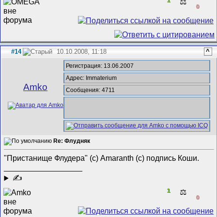
⚖️
0
#14
10.10.2008, 11:18
^
Регистрация: 13.06.2007
Адрес: Immaterium
Amko
Сообщения: 4711
Re: Флудняк
"Пристанище Флудера" (с) Amaranth (с) подпись Коши.
__________________
✍
1
⚖️
0