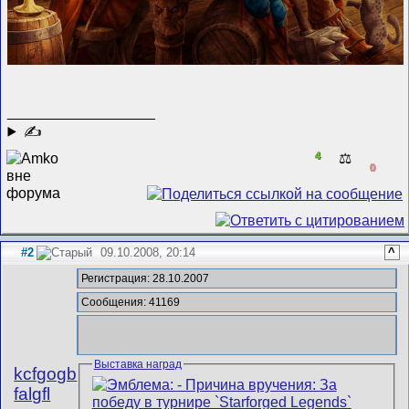
__________________
✍
4
⚖️
0
#2
09.10.2008, 20:14
^
Регистрация: 28.10.2007
Сообщения: 41169
Выставка наград
kcfgogb
falgfl