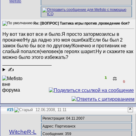
Re: [ВОПРОС] Тактика игры против ,проведение боя?
Ну вот так вот все и было.Я просто затормозилсы в
прокачке!Ну да ладно это моя ошибка!Если бы был 2
замок было бы все по другому!Конечно и противник не
слабый попался(человек)в героях шарит.Ну и скажите как
можно было этого избежать?
__________________
✍
1
⚖️
0
#15
12.06.2008, 11:11
^
Регистрация: 04.11.2007
Адрес: Партизанск
WitcheR-L
Сообщения: 359