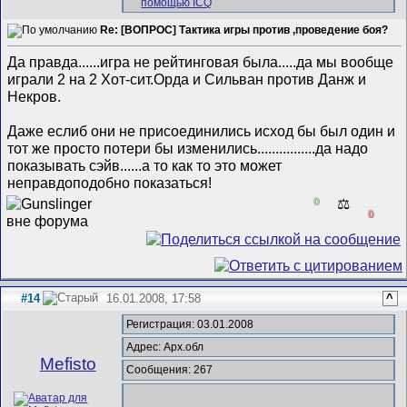
Re: [ВОПРОС] Тактика игры против ,проведение боя?
Да правда......игра не рейтинговая была.....да мы вообще
играли 2 на 2 Хот-сит.Орда и Сильван против Данж и
Некров.
Даже еслиб они не присоединились исход бы был один и
тот же просто потери бы изменились................да надо
показывать сэйв......а то как то это может
неправдоподобно показаться!
0
⚖️
0
#14
16.01.2008, 17:58
^
Регистрация: 03.01.2008
Адрес: Арх.обл
Mefisto
Сообщения: 267