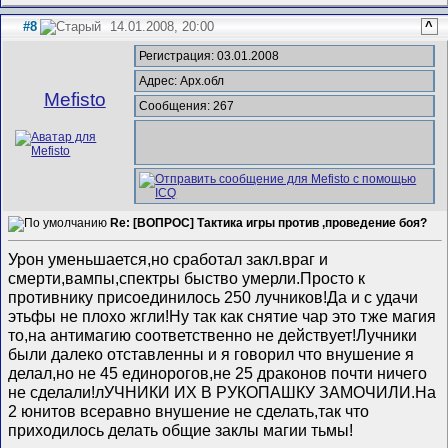
#8
14.01.2008, 20:00
^
Регистрация: 03.01.2008
Адрес: Арх.обл
Mefisto
Сообщения: 267
Re: [ВОПРОС] Тактика игры против ,проведение боя?
Урон уменьшается,но сработал закл.враг и
смерти,вампы,спектры быство умерли.Просто к
противнику присоединилось 250 лучников!Да и с удачи
этьфы не плохо жгли!Ну так как снятие чар это тже магия
то,на антимагию соответственно не действует!Лучники
были далеко отставленны и я говорил что внушение я
делал,но не 45 единорогов,не 25 драконов почти ничего
не сделали!лУЧНИКИ ИХ В РУКОПАШКУ ЗАМОЧИЛИ.На
2 юнитов всеравно внушение не сделать,так что
приходилось делать общие заклы магии тьмы!