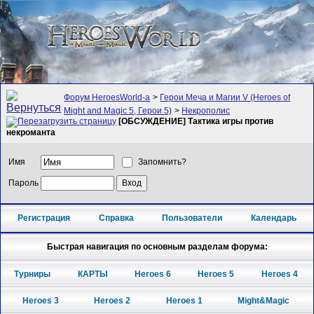
Форум HeroesWorld-а
>
Герои Меча и Магии V (Heroes of
Might and Magic 5, Герои 5)
>
Некрополис
[ОБСУЖДЕНИЕ] Тактика игры против
некроманта
Имя
Запомнить?
Пароль
Регистрация
Справка
Пользователи
Календарь
Быстрая навигация по основным разделам форума:
Турниры
КАРТЫ
Heroes 6
Heroes 5
Heroes 4
Heroes 3
Heroes 2
Heroes 1
Might&Magic