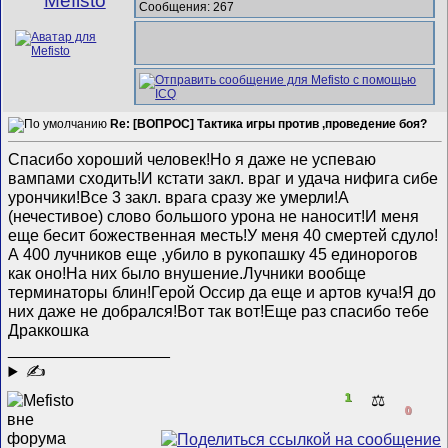
Mefisto
Сообщения: 267
Re: [ВОПРОС] Тактика игры против ,проведение боя?
Спасибо хороший человек!Но я даже не успеваю
вампами сходить!И кстати закл. враг и удача нифига сибе
урончики!Все 3 закл. врага сразу же умерли!А
(нечестивое) слово большого урона не наносит!И меня
еще бесит божественная месть!У меня 40 смертей сдуло!
А 400 лучников еще ,убило в рукопашку 45 единорогов
как оно!На них было внушение.Лучники вообще
терминаторы блин!Герой Оссир да еще и артов куча!Я до
них даже не добрался!Вот так вот!Еще раз спасибо тебе
Драккошка
__________________
✍
1
⚖️
0