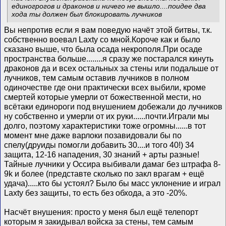
единогрогов и драконов и ничего не вышло....поидее два
хода ты должен был блокировать лучников
Вы непротив если я вам поведую начёт этой битвы, т.к.
собственно воевал Laxty со мной.Короче как и было
сказано выше, что была осада некрополя.При осаде
пространства больше........я сразу же постарался кинуть
драконов да и всех остальных за стены или подальше от
лучников, тем самым оставив лучников в полном
одиночестве где они практически всех выбили, кроме
смертей которые умерли от божественной мести, но
всётаки единороги под внушением добежали до лучников
ну собственно и умерли от их руки......почти.Играли мы
долго, поэтому характеристики тоже огромны......в тот
момент мне даже варлоки позавидовали бы по
спелу(друиды помогли добавить 30....и того 40!) 34
защита, 12-16 нападения, 30 знаний + арты разные!
Тайные лучники у Оссира выбивали дамаг без штрафа 8-
9k и более (представте сколько по закл врагам + ещё
удача).....кто бы устоял? Было бы масс уклонение и играл
Laxty без защиты, то есть без обхода, а это -20%.
Насчёт внушения: просто у меня был ещё телепорт
которым я закидывал войска за стены, тем самым