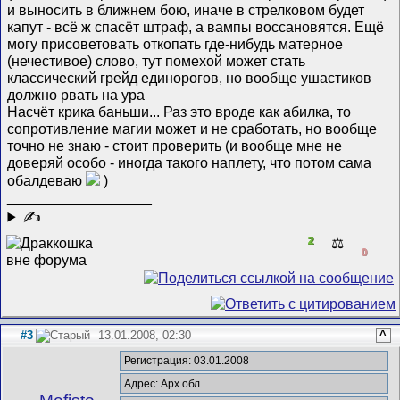
и выносить в ближнем бою, иначе в стрелковом будет
капут - всё ж спасёт штраф, а вампы воссановятся. Ещё
могу присоветовать откопать где-нибудь матерное
(нечестивое) слово, тут помехой может стать
классический грейд единорогов, но вообще ушастиков
должно рвать на ура
Насчёт крика баньши... Раз это вроде как абилка, то
сопротивление магии может и не сработать, но вообще
точно не знаю - стоит проверить (и вообще мне не
доверяй особо - иногда такого наплету, что потом сама
обалдеваю
)
__________________
✍
2
⚖️
0
#3
13.01.2008, 02:30
^
Регистрация: 03.01.2008
Адрес: Арх.обл