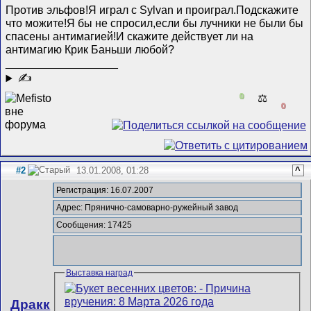
Против эльфов!Я играл с Sylvan и проиграл.Подскажите
что можите!Я бы не спросил,если бы лучники не были бы
спасены антимагией!И скажите действует ли на
антимагию Крик Баньши любой?
__________________
✍
0
⚖️
0
#2
13.01.2008, 01:28
^
Регистрация: 16.07.2007
Адрес: Прянично-самоварно-ружейный завод
Сообщения: 17425
Выставка наград
Дракк