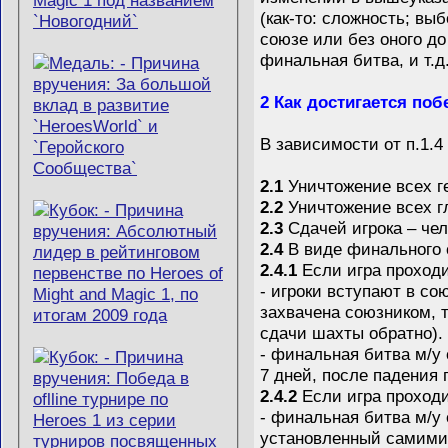
(как-то: сложность; вы
союзе или без оного д
финальная битва, и т.д.
2 Как достигается поб
В зависимости от п.1.
2.1
Уничтожение всех ге
2.2
Уничтожение всех гл
2.3
Сдачей игрока – чел
2.4
В виде финального 
2.4.1
Если игра проходи
- игроки вступают в со
захвачена союзником, т
сдачи шахты обратно).
- финальная битва м/у 
7 дней, после падения 
2.4.2
Если игра проходи
- финальная битва м/у 
установленный самими 