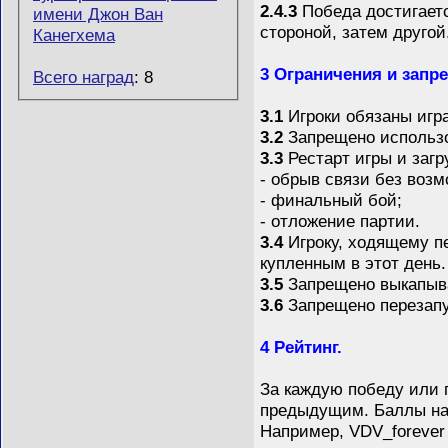
2.4.3
Победа достигаетс
стороной, затем другой
3 Ограничения и запр
Всего наград
: 8
3.1
Игроки обязаны игра
3.2
Запрещено использов
3.3
Рестарт игры и загр
- обрыв связи без воз
- финальный бой;
- отложение партии.
3.4
Игроку, ходящему пе
купленным в этот день.
3.5
Запрещено выкапыва
3.6
Запрещено перезапус
4 Рейтинг.
За каждую победу или п
предыдущим. Баллы нач
Например, VDV_forever 