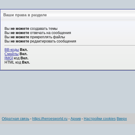
Ваши права в разделе
Вы
не можете
создавать темы
Вы
не можете
отвечать на сообщения
Вы
не можете
прикреплять файлы
Вы
не можете
редактировать сообщения
BB-коды
Вкл.
Смайлы
Вкл.
[IMG]
код
Вкл.
HTML код
Вкл.
Обратная связь
-
https://heroesworld.ru
-
Архив
-
Настройки cookies
Вверх