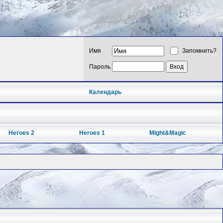
Имя
Запомнить?
Пароль
Календарь
Heroes 2
Heroes 1
Might&Magic