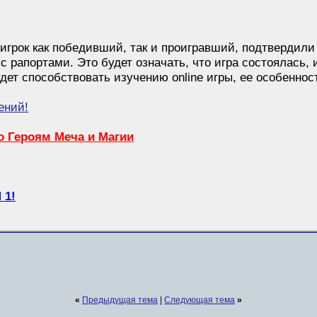
игрок как победивший, так и проигравший, подтвердили 
 рапортами. Это будет означать, что игра состоялась, 
удет способствовать изучению online игры, ее особенност
ений!
о Героям Меча и Магии
 1!
«
Предыдущая тема
|
Следующая тема
»