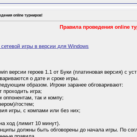
дения online турниров!
Правила проведения online т
 сетевой игры в версии для Windows
win версии героев 1.1 от Буки (платиновая версия) с ус
вариваются о дате и сроке игры.
ледующим образом. Игроки заранее обговаривают:
ет проходить игра;
м оппонентам, так и компу;
вером)/гостем;
ия игры, с компами или без них;
на ход (лимит 10 минут).
ципы должны быть обговорены до начала игры. По со
анные правила