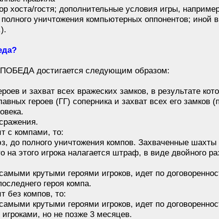
бор хоста/гостя; дополнительные условия игры, наприме
о полного уничтожения компьютерных оппонентов; иной 
).
еда?
4 ПОБЕДА достигается следующим образом:
роев и захват всех вражеских замков, в результате кот
авных героев (ГГ) соперника и захват всех его замков (
овека.
сражения.
т с компами, то:
юз, до полного уничтожения компов. Захваченные шахты
о на этого игрока налагается штраф, в виде двойного р
самыми крутыми героями игроков, идет по договореннос
последнего героя компа.
т без компов, то:
самыми крутыми героями игроков, идет по договоренност
игроками, но не позже 3 месяцев.