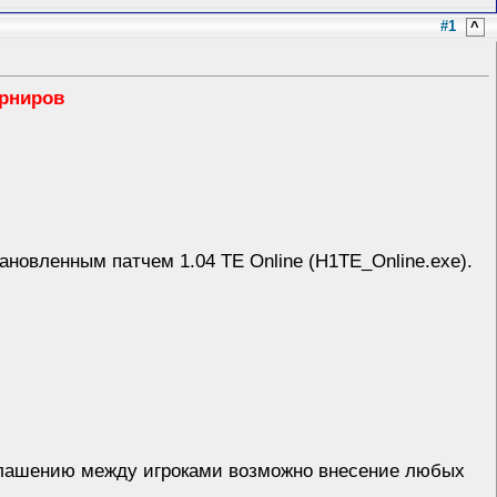
#1
^
урниров
тановленным патчем 1.04 ТЕ Online (H1TE_Online.exe).
глашению между игроками возможно внесение любых