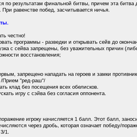
я по результатам финальной битвы, причем эта битва 
. При равенстве побед, засчитывается ничья.
еты.
ть честно!
ать программы - разведки и открывать сейв до оконча
узка с сейва запрещены, без уважительных причин (либо
можности восстановления;
рвым, запрещено нападать на героев и замки противник
 /Прием "ред-раш"/
ть клад без посещения всех обелисков.
кать игру с сэйва без согласия оппонента.
оражение игроку начисляется 1 балл. Этот балл, занос
исляются через дробь, которая означает победу/пораж
3/1.