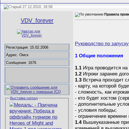
27.12.2010, 18:58
Правила прове
VDV_forever
Руководство по запуску
Регистрация: 15.02.2006
1 Общие положения
Адрес: Омск
Сообщения: 1676
1.1
Игра проводится на 
1.2
Игроки заранее дого
1.3
Встреча проходит с
- карту, на которой буд
- сложность, как игрока
- кто будет хостом (сер
Выставка наград
- дополнительные услов
- условия победы;
- ограничение времени 
1.4
Вышеуказанные прин
изменений в вышеуказ