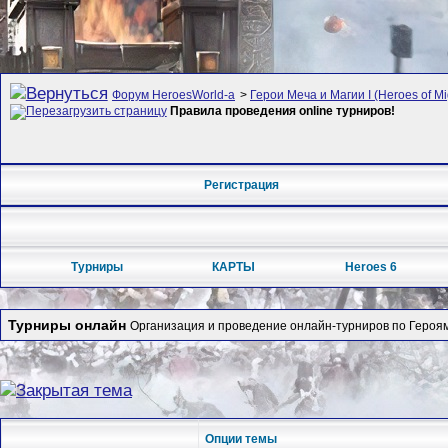
Форум HeroesWorld-а
>
Герои Меча и Магии I (Heroes of Mi
Правила проведения online турниров!
Регистрация
Турниры
КАРТЫ
Heroes 6
Турниры онлайн
Организация и проведение онлайн-турниров по Героям 
Опции темы