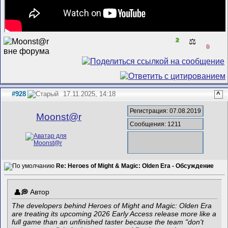
2
⚖️
0
#928
17.11.2025, 14:18
^
Регистрация: 07.08.2019
Mооnst@r
Сообщения: 1211
Re: Heroes of Might & Magic: Olden Era - Обсуждение
Автор
The developers behind Heroes of Might and Magic: Olden Era
are treating its upcoming 2026 Early Access release more like a
full game than an unfinished taster because the team "don't