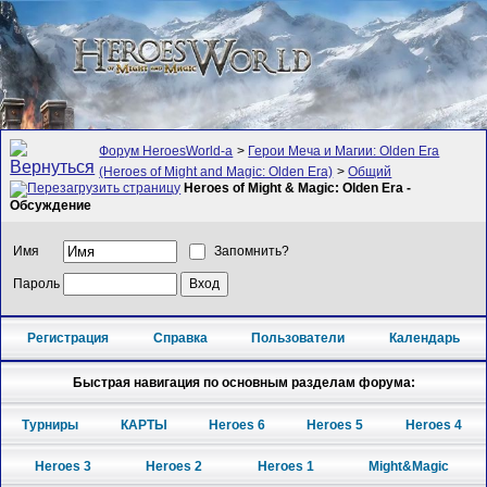
Форум HeroesWorld-а
>
Герои Меча и Магии: Olden Era
(Heroes of Might and Magic: Olden Era)
>
Общий
Heroes of Might & Magic: Olden Era -
Обсуждение
Имя
Запомнить?
Пароль
Регистрация
Справка
Пользователи
Календарь
Быстрая навигация по основным разделам форума:
Турниры
КАРТЫ
Heroes 6
Heroes 5
Heroes 4
Heroes 3
Heroes 2
Heroes 1
Might&Magic