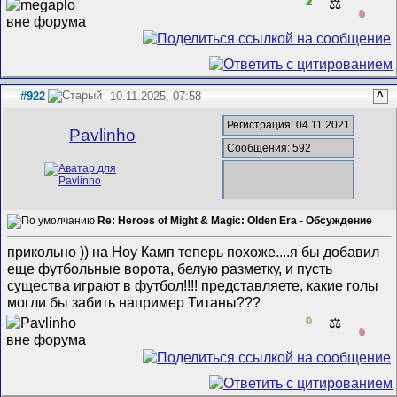
2
⚖️
0
#922
10.11.2025, 07:58
^
Регистрация: 04.11.2021
Pavlinho
Сообщения: 592
Re: Heroes of Might & Magic: Olden Era - Обсуждение
прикольно )) на Ноу Камп теперь похоже....я бы добавил
еще футбольные ворота, белую разметку, и пусть
существа играют в футбол!!!! представляете, какие голы
могли бы забить например Титаны???
0
⚖️
0