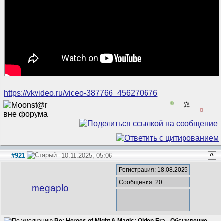
https://vkvideo.ru/video-387766_456270676
0
⚖️
0
#921
10.11.2025, 05:06
^
Регистрация: 18.08.2025
Сообщения: 20
megaplo
Re: Heroes of Might & Magic: Olden Era - Обсуждение