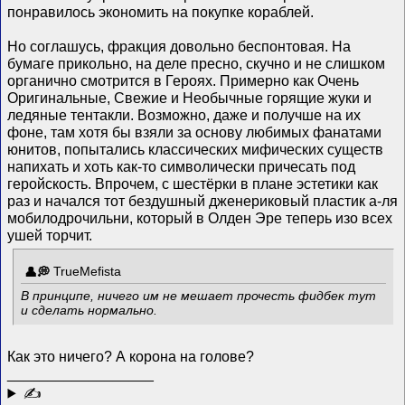
понравилось экономить на покупке кораблей.
Но соглашусь, фракция довольно беспонтовая. На
бумаге прикольно, на деле пресно, скучно и не слишком
органично смотрится в Героях. Примерно как Очень
Оригинальные, Свежие и Необычные горящие жуки и
ледяные тентакли. Возможно, даже и получше на их
фоне, там хотя бы взяли за основу любимых фанатами
юнитов, попытались классических мифических существ
напихать и хоть как-то символически причесать под
геройскость. Впрочем, с шестёрки в плане эстетики как
раз и начался тот бездушный дженериковый пластик а-ля
мобилодрочильни, который в Олден Эре теперь изо всех
ушей торчит.
TrueMefista
В принципе, ничего им не мешает прочесть фидбек тут
и сделать нормально.
Как это ничего? А корона на голове?
__________________
✍