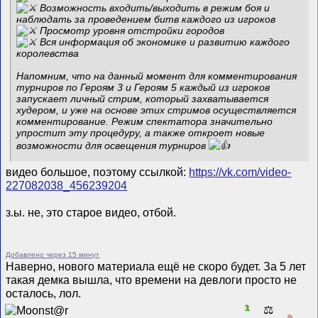
Возможность входить/выходить в режим боя и
наблюдать за проведением битв каждого из игроков
Просмотр уровня отстройки городов
Вся информация об экономике и развитию каждого
королевства
Напомним, что на данный момент для комментирования
турниров по Героям 3 и Героям 5 каждый из игроков
запускает личный стрим, который захватывается
худером, и уже на основе этих стримов осуществляется
комментирование. Режим спектатора значительно
упростит эту процедуру, а также откроет новые
возможности для освещения турниров
видео большое, поэтому ссылкой:
https://vk.com/video-
227082038_456239204
з.ы. не, это старое видео, отбой.
Добавлено через 15 минут
Наверно, нового материала ещё не скоро будет. За 5 лет
такая демка вышла, что времени на девлоги просто не
осталось, лол.
1
⚖️
0