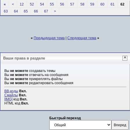
«
<
12
52
54
55
56
57
58
59
60
61
62
63
64
65
66
67
>
«
Предыдущая тема
|
Следующая тема
»
Ваши права в разделе
^
Вы
не можете
создавать темы
Вы
не можете
отвечать на сообщения
Вы
не можете
прикреплять файлы
Вы
не можете
редактировать сообщения
BB-коды
Вкл.
Смайлы
Вкл.
[IMG]
код
Вкл.
HTML код
Вкл.
Быстрый переход