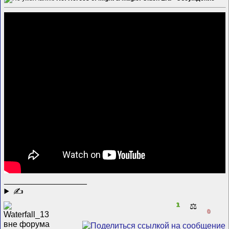
__________________
✍
1
⚖️
0