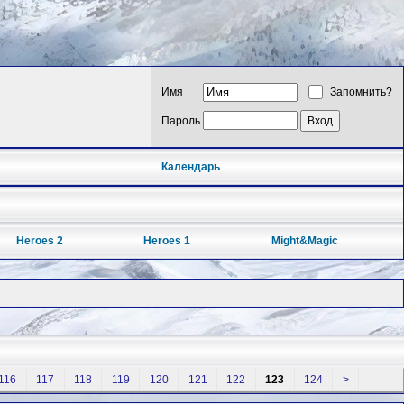
Имя
Запомнить?
Пароль
Календарь
Heroes 2
Heroes 1
Might&Magic
116
117
118
119
120
121
122
123
124
>