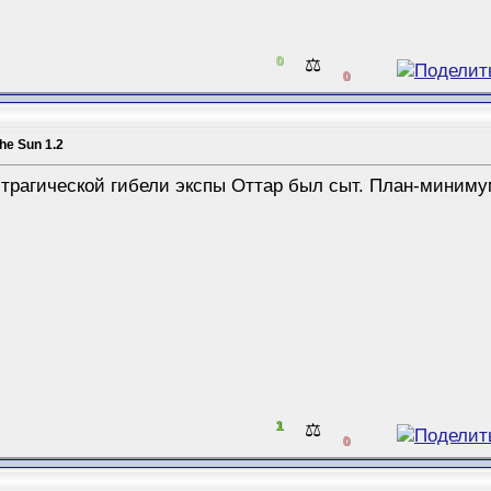
0
⚖️
0
the Sun 1.2
 трагической гибели экспы Оттар был сыт. План-миним
1
⚖️
0