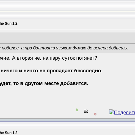
the Sun 1.2
я поболее, а про болтовню языком думаю до вечера добьешь.
ечие. А вторая че, на пару суток потянет?
 ничего и ничто не пропадает бесследно.
будет, то в другом месте добавится.
0
⚖️
0
the Sun 1.2