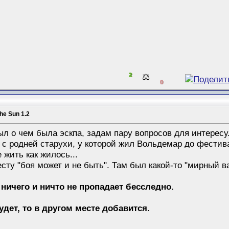
2
⚖️
0
the Sun 1.2
л о чем была эскпа, задам пару вопросов для интересу.
" с родней старухи, у которой жил Вольдемар до фести
жить как жилось...
весту "боя может и не быть". Там был какой-то "мирный 
 ничего и ничто не пропадает бесследно.
будет, то в другом месте добавится.