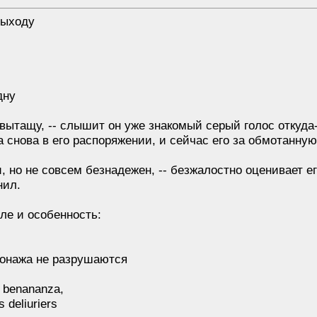
выходу
дну
 вытащу, -- слышит он уже знакомый серый голос откуд
 снова в его распоряжении, и сейчас его за обмотанную в
и, но не совсем безнадежен, -- безжалостно оценивает е
нил.
оле и особенность:
1
сонажа не разрушаются
ns benananza,
s deliuriers