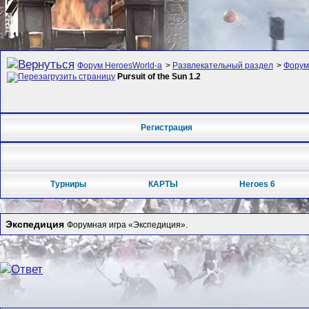
Форум HeroesWorld-а
>
Развлекательный раздел
>
Форум
Pursuit of the Sun 1.2
Регистрация
Турниры
КАРТЫ
Heroes 6
Экспедиция
Форумная игра «Экспедиция».