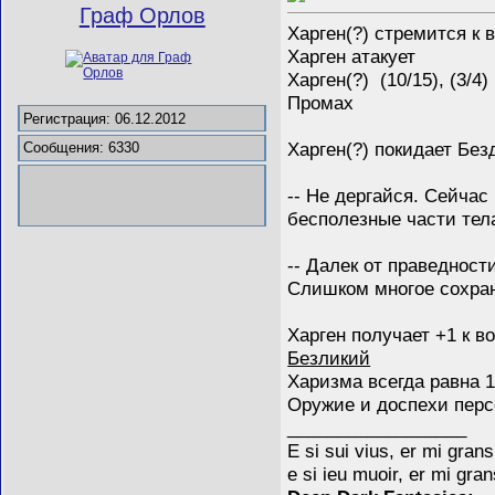
Граф Орлов
Харген(?) стремится к 
Харген атакует
Харген(?) (10/15), (3/4)
Промах
Регистрация: 06.12.2012
Харген(?) покидает Без
Сообщения: 6330
-- Не дергайся. Сейчас
бесполезные части тела
-- Далек от праведност
Слишком многое сохра
Харген получает +1 к в
Безликий
Харизма всегда равна 
Оружие и доспехи пер
__________________
E si sui vius, er mi gra
e si ieu muoir, er mi gran