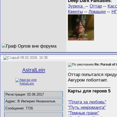
Deep Dark Fantasies:
Зуриха
--
Оттар
--
Кас
Квенты
--
Локации
--
Н
09.02.2026, 16:38
Re: Pursuit of 
AstralLein
Оттар попытался приду
Авгуром поболтает.
__________________
Карты для героев 5
Регистрация: 02.06.2017
"Плата за любовь"
Адрес: В Империи Незанхельм.
"Путь некроманта"
Сообщения: 7726
"Темные грани"