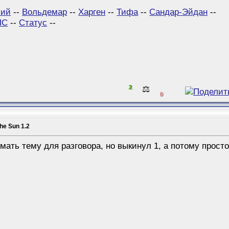
сий
--
Вольдемар
--
Харген
--
Тифа
--
Сандар-Эйдан
--
ПС
--
Статус
--
2
⚖️
0
the Sun 1.2
мать тему для разговора, но выкинул 1, а потому прос