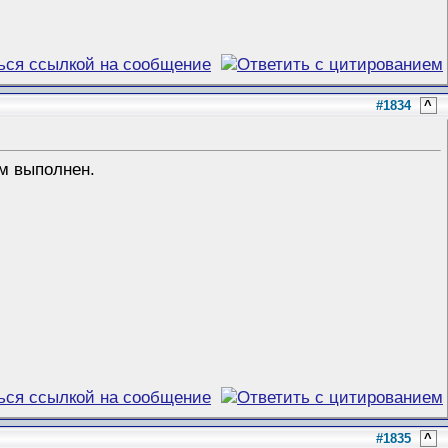
#1834
^
ум выполнен.
#1835
^