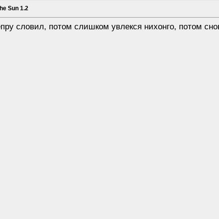
the Sun 1.2
епру словил, потом слишком увлекся нихонго, потом сно