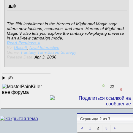
The fifth installment in the Heroes of Might and Magic saga
offers new factions, scenarios, and more. Heroes of Might and
Magic V also lets you explore the fantasy role-playing universe
in an all-new campaign mode.
Read Previews »
By:
Ubisoft
,
Nival Interactive
Genre:
Fantasy Turn-Based Strategy
Release Date:
Apr 3, 2006
__________________
✍
0
⚖️
0
Страница 2 из 3
<
1
2
3
>