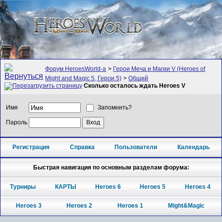
Форум HeroesWorld-а
>
Герои Меча и Магии V (Heroes of
Might and Magic 5, Герои 5)
>
Общий
Сколько осталось ждать Heroes V
Имя
Запомнить?
Пароль
Регистрация
Справка
Пользователи
Календарь
Быстрая навигация по основным разделам форума:
Турниры
КАРТЫ
Heroes 6
Heroes 5
Heroes 4
Heroes 3
Heroes 2
Heroes 1
Might&Magic