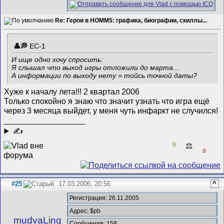
Re: Герои в HOMM5: графика, биографии, скиллы...
EC-1
И ище одно хочу спросить:
Я слышал что выход игры отложили до марта...
А информации по выходу нету = тойсь точной даты?
Хуже к началу лета!!! 2 квартал 2006
Только спокойно я знаю что значит узнать что игра ещё
через 3 месяца выйдет, у меня чуть инфаркт не случился!
__________________
✍
0
⚖️
0
#25
17.03.2006, 20:56
^
Регистрация: 26.11.2005
Адрес: $pb
mudvaLing
Сообщения: 158