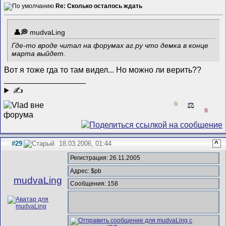
Re: Сколько осталось ждать
mudvaLing
Где-то вроде читал на форумах аг.ру что демка в конце
марта выйдет.
Вот я тоже гда то там видел... Но можно ли верить??
__________________
✍
0
⚖️
0
#29
18.03.2006, 01:44
^
Регистрация: 26.11.2005
Адрес: $pb
mudvaLing
Сообщения: 158