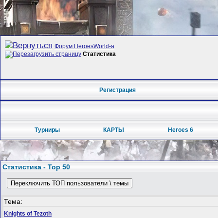
Форум HeroesWorld-а
Статистика
Регистрация
Турниры
КАРТЫ
Heroes 6
Статистика - Top 50
Переключить ТОП пользователи \ темы
Тема:
Knights of Tezoth