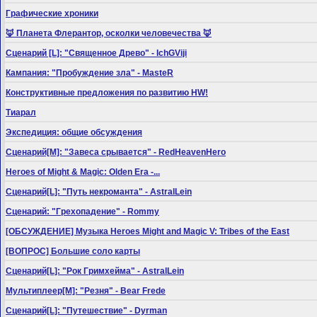
Графические хроники
🦊 Планета Флерантор, осколки человечества 🦊
Сценарий [L]: "Священное Древо" - IchGViji
Кампания: "Пробуждение зла" - MasteR
Конструктивные предложения по развитию HW!
Тиарал
Экспедиция: общие обсуждения
Сценарий[M]: "Завеса срывается" - RedHeavenHero
Heroes of Might & Magic: Olden Era -...
Сценарий[L]: "Путь некроманта" - AstralLein
Сценарий: "Грехопадение" - Rommy
[ОБСУЖДЕНИЕ] Музыка Heroes Might and Magic V: Tribes of the East
[ВОПРОС] Большие соло карты
Сценарий[L]: "Рок Гримхейма" - AstralLein
Мультиплеер[M]: "Резня" - Bear Frede
Сценарий[L]: "Путешествие" - Dyrman