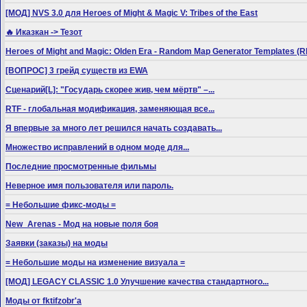
[МОД] NVS 3.0 для Heroes of Might & Magic V: Tribes of the East
🔥 Иказкан -> Тезот
Heroes of Might and Magic: Olden Era - Random Map Generator Templates
[ВОПРОС] 3 грейд существ из EWA
Сценарий[L]: "Государь скорее жив, чем мёртв" –...
RTF - глобальная модификация, заменяющая все...
Я впервые за много лет решился начать создавать...
Множество исправлений в одном моде для...
Последние просмотренные фильмы
Неверное имя пользователя или пароль.
= Небольшие фикс-моды =
New_Arenas - Мод на новые поля боя
Заявки (заказы) на моды
= Небольшие моды на изменение визуала =
[МОД] LEGACY CLASSIC 1.0 Улучшение качества стандартного...
Моды от fktifzobr'а