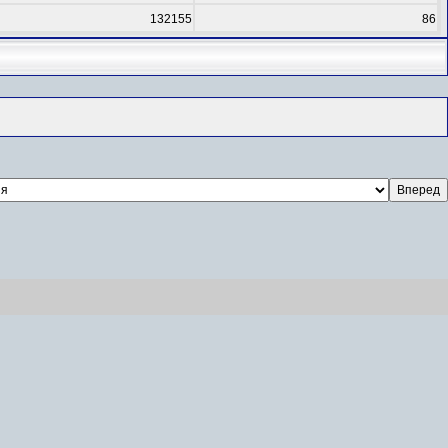
132155
86