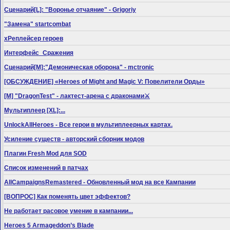
Сценарий[L]: "Воронье отчаяние" - Grigoriy
"Замена" startcombat
xРеплейсер героев
Интерфейс_Сражения
Сценарий[M]:"Демоническая оборона" - mctronic
[ОБСУЖДЕНИЕ] «Heroes of Might and Magic V: Повелители Орды»
[M] "DragonTest" - лактест-арена с драконами⚔
Мультиплеер [XL]:...
UnlockAllHeroes - Все герои в мультиплеерных картах.
Усиление существ - авторский сборник модов
Плагин Fresh Mod для SOD
Список изменений в патчах
AllCampaignsRemastered - Обновленный мод на все Кампании
[ВОПРОС] Как поменять цвет эффектов?
Не работает расовое умение в кампании...
Heroes 5 Armageddon’s Blade