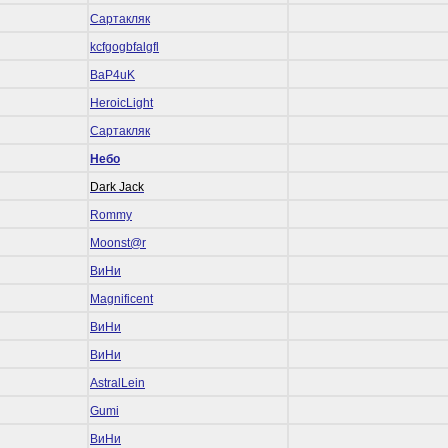
Сартакляк
kcfgogbfalgfl
BaP4uK
HeroicLight
Сартакляк
Небо
Dark Jack
Rommy
Mооnst@r
ВиНи
Magnificent
ВиНи
ВиНи
AstralLein
Gumi
ВиНи