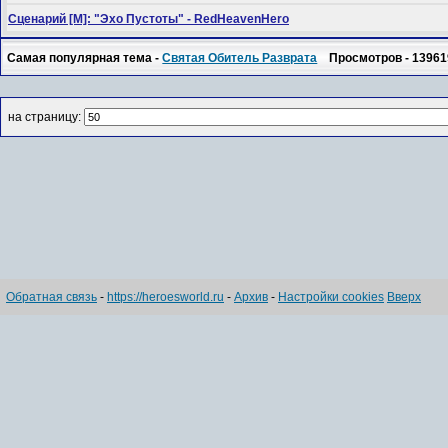
Сценарий [M]: "Эхо Пустоты" - RedHeavenHero
Самая популярная тема -
Святая Обитель Разврата
Просмотров - 13961
на страницу:
Обратная связь
-
https://heroesworld.ru
-
Архив
-
Настройки cookies
Вверх