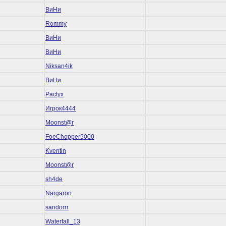
ВиНи
Rommy
ВиНи
ВиНи
Niksan4ik
ВиНи
Pactyx
Игрок4444
Mооnst@r
FoeChopper5000
Kventin
Mооnst@r
sh4de
Nargaron
sandorrr
Waterfall_13