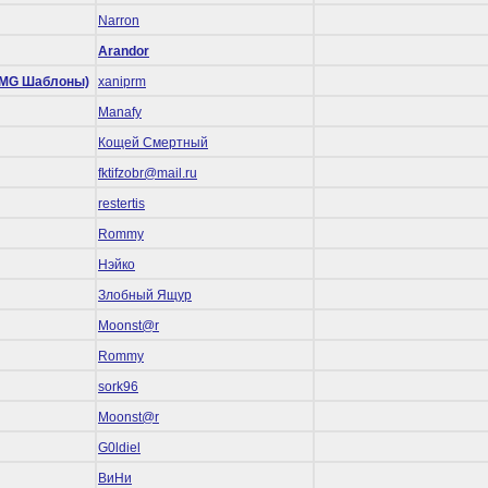
Narron
Arandor
 (RMG Шаблоны)
xaniprm
Manafy
Кощей Смертный
fktifzobr@mail.ru
restertis
Rommy
Нэйко
Злобный Ящур
Mооnst@r
Rommy
sork96
Mооnst@r
G0ldiel
ВиНи