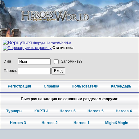
Форум HeroesWorld-а
Статистика
Имя
Запомнить?
Пароль
Регистрация
Справка
Пользователи
Календарь
Быстрая навигация по основным разделам форума:
Турниры
КАРТЫ
Heroes 6
Heroes 5
Heroes 4
Heroes 3
Heroes 2
Heroes 1
Might&Magic