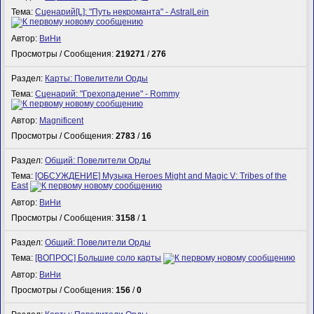
Тема:
Сценарий[L]: "Путь некроманта" - AstralLein
Автор:
ВиНи
Просмотры / Сообщения:
219271
/
276
Раздел:
Карты: Повелители Орды
Тема:
Сценарий: "Грехопадение" - Rommy
Автор:
Magnificent
Просмотры / Сообщения:
2783
/
16
Раздел:
Общий: Повелители Орды
Тема:
[ОБСУЖДЕНИЕ] Музыка Heroes Might and Magic V: Tribes of the
East
Автор:
ВиНи
Просмотры / Сообщения:
3158
/
1
Раздел:
Общий: Повелители Орды
Тема:
[ВОПРОС] Большие соло карты
Автор:
ВиНи
Просмотры / Сообщения:
156
/
0