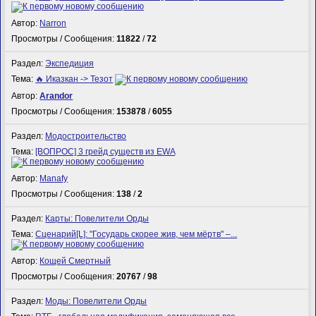
Автор:
Narron
Просмотры / Сообщения:
11822
/
72
Раздел:
Экспедиция
Тема:
🔥 Иказкан -> Тезот
Автор:
Arandor
Просмотры / Сообщения:
153878
/
6055
Раздел:
Модостроительство
Тема:
[ВОПРОС] 3 грейд существ из EWA
Автор:
Manafy
Просмотры / Сообщения:
138
/
2
Раздел:
Карты: Повелители Орды
Тема:
Сценарий[L]: "Государь скорее жив, чем мёртв" –...
Автор:
Кощей Смертный
Просмотры / Сообщения:
20767
/
98
Раздел:
Моды: Повелители Орды