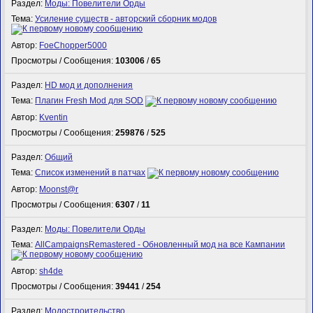
Раздел:
Моды: Повелители Орды
Тема:
Усиление существ - авторский сборник модов
Автор:
FoeChopper5000
Просмотры / Сообщения:
103006
/
65
Раздел:
HD мод и дополнения
Тема:
Плагин Fresh Mod для SOD
Автор:
Kventin
Просмотры / Сообщения:
259876
/
525
Раздел:
Общий
Тема:
Список изменений в патчах
Автор:
Mооnst@r
Просмотры / Сообщения:
6307
/
11
Раздел:
Моды: Повелители Орды
Тема:
AllCampaignsRemastered - Обновленный мод на все Кампании
Автор:
sh4de
Просмотры / Сообщения:
39441
/
254
Раздел:
Модостроительство