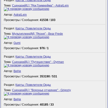
Раздел:
Карты: Повелители Орды
Тема:
Сценарий[L]: "Рок Гримхейма" - AstralLein
Автор:
AstralLein
Просмотры / Сообщения:
41538
/
103
Раздел:
Карты: Повелители Орды
Тема:
Мультиплеер[M]: "Резня" - Bear Frede
Автор:
Gumi
Просмотры / Сообщения:
976
/
1
Раздел:
Карты: Повелители Орды
Тема:
Сценарий[L]: "Путешествие" - Dyrman
Автор:
ВиНи
Просмотры / Сообщения:
353190
/
531
Раздел:
Карты: Повелители Орды
Тема:
Сценарий[L]: "Воронье отчаяние" - Grigoriy
Автор:
ВиНи
Просмотры / Сообщения:
40185
/
33