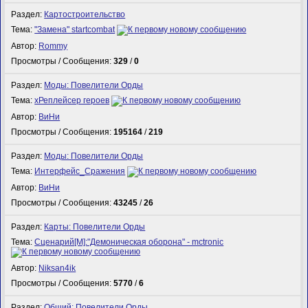
Раздел:
Картостроительство
Тема:
"Замена" startcombat
Автор:
Rommy
Просмотры / Сообщения:
329
/
0
Раздел:
Моды: Повелители Орды
Тема:
xРеплейсер героев
Автор:
ВиНи
Просмотры / Сообщения:
195164
/
219
Раздел:
Моды: Повелители Орды
Тема:
Интерфейс_Сражения
Автор:
ВиНи
Просмотры / Сообщения:
43245
/
26
Раздел:
Карты: Повелители Орды
Тема:
Сценарий[M]:"Демоническая оборона" - mctronic
Автор:
Niksan4ik
Просмотры / Сообщения:
5770
/
6
Раздел:
Общий: Повелители Орды