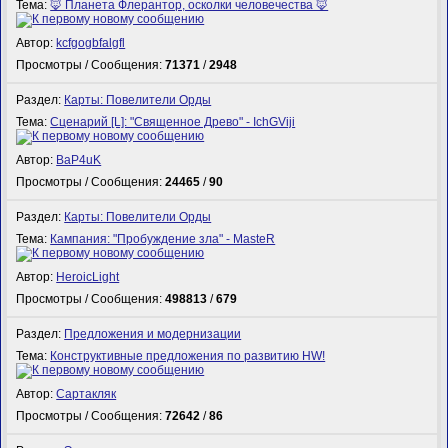
Тема:
🦊 Планета Флерантор, осколки человечества 🦊
Автор:
kcfgogbfalgfl
Просмотры / Сообщения:
71371
/
2948
Раздел:
Карты: Повелители Орды
Тема:
Сценарий [L]: "Священное Древо" - IchGViji
Автор:
BaP4uK
Просмотры / Сообщения:
24465
/
90
Раздел:
Карты: Повелители Орды
Тема:
Кампания: "Пробуждение зла" - MasteR
Автор:
HeroicLight
Просмотры / Сообщения:
498813
/
679
Раздел:
Предложения и модернизации
Тема:
Конструктивные предложения по развитию HW!
Автор:
Сартакляк
Просмотры / Сообщения:
72642
/
86