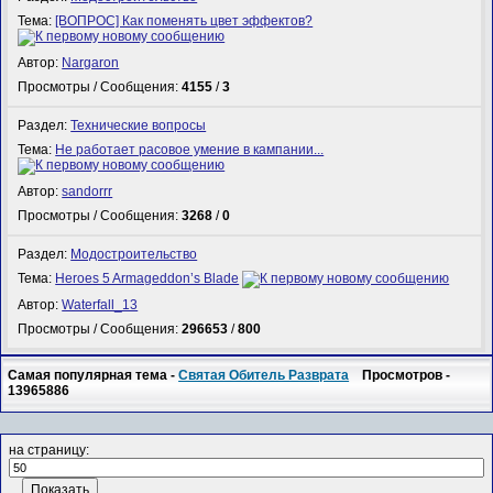
Тема:
[ВОПРОС] Как поменять цвет эффектов?
Автор:
Nargaron
Просмотры / Сообщения:
4155
/
3
Раздел:
Технические вопросы
Тема:
Не работает расовое умение в кампании...
Автор:
sandorrr
Просмотры / Сообщения:
3268
/
0
Раздел:
Модостроительство
Тема:
Heroes 5 Armageddon’s Blade
Автор:
Waterfall_13
Просмотры / Сообщения:
296653
/
800
Самая популярная тема -
Святая Обитель Разврата
Просмотров -
13965886
на страницу: