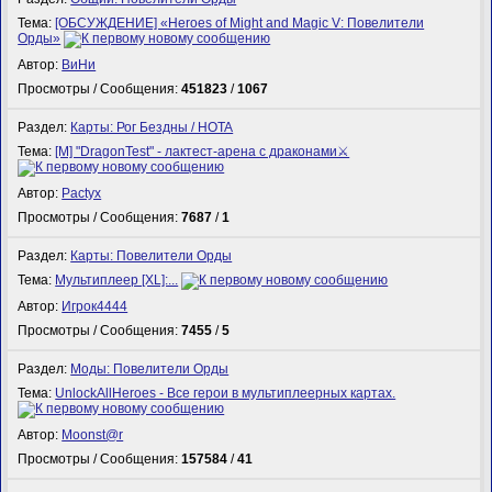
Тема:
[ОБСУЖДЕНИЕ] «Heroes of Might and Magic V: Повелители
Орды»
Автор:
ВиНи
Просмотры / Сообщения:
451823
/
1067
Раздел:
Карты: Рог Бездны / HOTA
Тема:
[M] "DragonTest" - лактест-арена с драконами⚔
Автор:
Pactyx
Просмотры / Сообщения:
7687
/
1
Раздел:
Карты: Повелители Орды
Тема:
Мультиплеер [XL]:...
Автор:
Игрок4444
Просмотры / Сообщения:
7455
/
5
Раздел:
Моды: Повелители Орды
Тема:
UnlockAllHeroes - Все герои в мультиплеерных картах.
Автор:
Mооnst@r
Просмотры / Сообщения:
157584
/
41