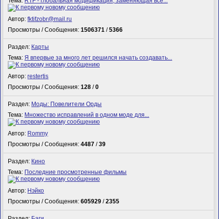
Тема:
RTF - глобальная модификация, заменяющая все...
Автор:
fktifzobr@mail.ru
Просмотры / Сообщения:
1506371
/
5366
Раздел:
Карты
Тема:
Я впервые за много лет решился начать создавать...
Автор:
restertis
Просмотры / Сообщения:
128
/
0
Раздел:
Моды: Повелители Орды
Тема:
Множество исправлений в одном моде для...
Автор:
Rommy
Просмотры / Сообщения:
4487
/
39
Раздел:
Кино
Тема:
Последние просмотренные фильмы
Автор:
Нэйко
Просмотры / Сообщения:
605929
/
2355
Раздел:
Баги