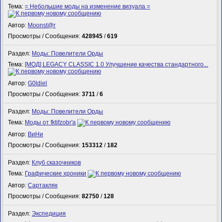
Тема:
= Небольшие моды на изменение визуала =
Автор:
Mооnst@r
Просмотры / Сообщения:
428945
/
619
Раздел:
Моды: Повелители Орды
Тема:
[МОД] LEGACY CLASSIC 1.0 Улучшение качества стандартного...
Автор:
G0ldiel
Просмотры / Сообщения:
3711
/
6
Раздел:
Моды: Повелители Орды
Тема:
Моды от fktifzobr'а
Автор:
ВиНи
Просмотры / Сообщения:
153312
/
182
Раздел:
Клуб сказочников
Тема:
Графические хроники
Автор:
Сартакляк
Просмотры / Сообщения:
82750
/
128
Раздел:
Экспедиция