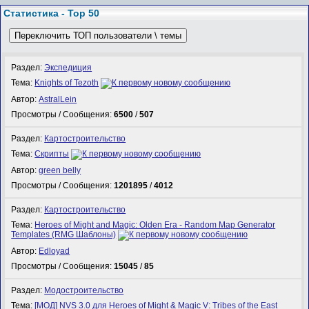
Статистика - Top 50
Переключить ТОП пользователи \ темы
Раздел:
Экспедиция
Тема:
Knights of Tezoth
Автор:
AstralLein
Просмотры / Сообщения:
6500
/
507
Раздел:
Картостроительство
Тема:
Скрипты
Автор:
green belly
Просмотры / Сообщения:
1201895
/
4012
Раздел:
Картостроительство
Тема:
Heroes of Might and Magic: Olden Era - Random Map Generator
Templates (RMG Шаблоны)
Автор:
Edloyad
Просмотры / Сообщения:
15045
/
85
Раздел:
Модостроительство
Тема:
[МОД] NVS 3.0 для Heroes of Might & Magic V: Tribes of the East