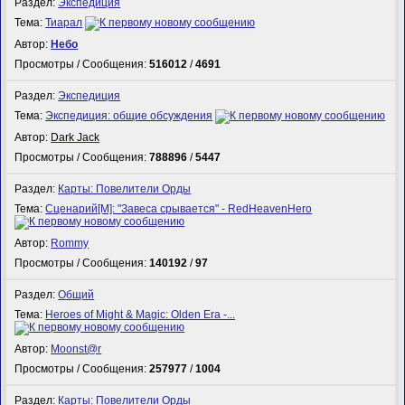
Раздел:
Экспедиция
Тема:
Тиарал
Автор:
Небо
Просмотры / Сообщения:
516012
/
4691
Раздел:
Экспедиция
Тема:
Экспедиция: общие обсуждения
Автор:
Dark Jack
Просмотры / Сообщения:
788896
/
5447
Раздел:
Карты: Повелители Орды
Тема:
Сценарий[M]: "Завеса срывается" - RedHeavenHero
Автор:
Rommy
Просмотры / Сообщения:
140192
/
97
Раздел:
Общий
Тема:
Heroes of Might & Magic: Olden Era -...
Автор:
Mооnst@r
Просмотры / Сообщения:
257977
/
1004
Раздел:
Карты: Повелители Орды