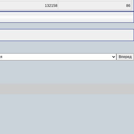
132158
86