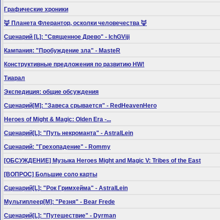
Графические хроники
🦊 Планета Флерантор, осколки человечества 🦊
Сценарий [L]: "Священное Древо" - IchGViji
Кампания: "Пробуждение зла" - MasteR
Конструктивные предложения по развитию HW!
Тиарал
Экспедиция: общие обсуждения
Сценарий[M]: "Завеса срывается" - RedHeavenHero
Heroes of Might & Magic: Olden Era -...
Сценарий[L]: "Путь некроманта" - AstralLein
Сценарий: "Грехопадение" - Rommy
[ОБСУЖДЕНИЕ] Музыка Heroes Might and Magic V: Tribes of the East
[ВОПРОС] Большие соло карты
Сценарий[L]: "Рок Гримхейма" - AstralLein
Мультиплеер[M]: "Резня" - Bear Frede
Сценарий[L]: "Путешествие" - Dyrman