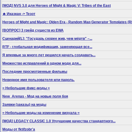
[МОД] NVS 3.0 для Heroes of Might & Magic V: Tribes of the East
🔥 Иказкан -> Тезот
Heroes of Might and Magic: Olden Era - Random Map Generator Templates
[ВОПРОС] 3 грейд существ из EWA
Сценарий[L]: "Государь скорее жив, чем мёртв" –...
RTF - глобальная модификация, заменяющая все...
Я впервые за много лет решился начать создавать...
Множество исправлений в одном моде для...
Последние просмотренные фильмы
Неверное имя пользователя или пароль.
= Небольшие фикс-моды =
New_Arenas - Мод на новые поля боя
Заявки (заказы) на моды
= Небольшие моды на изменение визуала =
[МОД] LEGACY CLASSIC 1.0 Улучшение качества стандартного...
Моды от fktifzobr'а