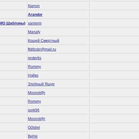
Narron
Arandor
 (RMG Шаблоны)
xaniprm
Manafy
Кощей Смертный
fktifzobr@mail.ru
restertis
Rommy
Нэйко
Злобный Ящур
Mооnst@r
Rommy
sork96
Mооnst@r
G0ldiel
ВиНи