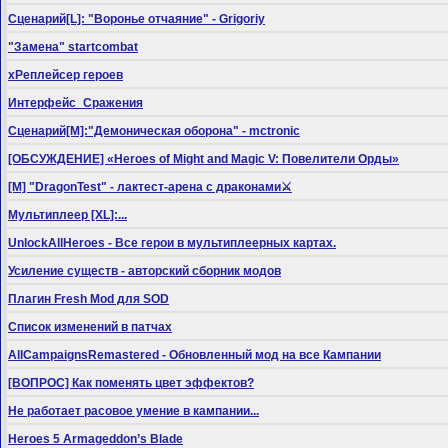
Сценарий[L]: "Воронье отчаяние" - Grigoriy
"Замена" startcombat
xРеплейсер героев
Интерфейс_Сражения
Сценарий[M]:"Демоническая оборона" - mctronic
[ОБСУЖДЕНИЕ] «Heroes of Might and Magic V: Повелители Орды»
[M] "DragonTest" - лактест-арена с драконами⚔
Мультиплеер [XL]:...
UnlockAllHeroes - Все герои в мультиплеерных картах.
Усиление существ - авторский сборник модов
Плагин Fresh Mod для SOD
Список изменений в патчах
AllCampaignsRemastered - Обновленный мод на все Кампании
[ВОПРОС] Как поменять цвет эффектов?
Не работает расовое умение в кампании...
Heroes 5 Armageddon’s Blade