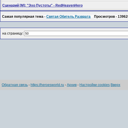
Сценарий [M]: "Эхо Пустоты" - RedHeavenHero
Самая популярная тема -
Святая Обитель Разврата
Просмотров - 13962
на страницу:
Обратная связь
-
https://heroesworld.ru
-
Архив
-
Настройки cookies
Вверх