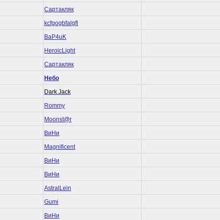
Сартакляк
kcfgogbfalgfl
BaP4uK
HeroicLight
Сартакляк
Небо
Dark Jack
Rommy
Mооnst@r
ВиНи
Magnificent
ВиНи
ВиНи
AstralLein
Gumi
ВиНи