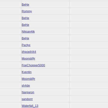
ВиНи
Rommy
ВиНи
ВиНи
Niksan4ik
ВиНи
Pactyx
Игрок4444
Mооnst@r
FoeChopper5000
Kventin
Mооnst@r
sh4de
Nargaron
sandorrr
Waterfall_13