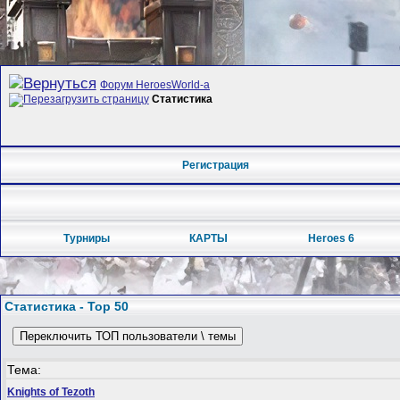
Форум HeroesWorld-а
Статистика
Регистрация
Турниры
КАРТЫ
Heroes 6
Статистика - Top 50
Переключить ТОП пользователи \ темы
Тема:
Knights of Tezoth