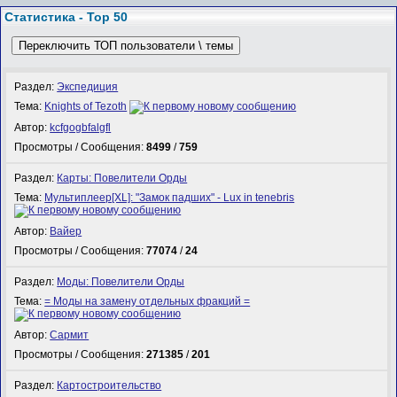
Статистика - Top 50
Переключить ТОП пользователи \ темы
Раздел:
Экспедиция
Тема:
Knights of Tezoth
Автор:
kcfgogbfalgfl
Просмотры / Сообщения:
8499
/
759
Раздел:
Карты: Повелители Орды
Тема:
Мультиплеер[XL]: "Замок падших" - Lux in tenebris
Автор:
Вайер
Просмотры / Сообщения:
77074
/
24
Раздел:
Моды: Повелители Орды
Тема:
= Моды на замену отдельных фракций =
Автор:
Сармит
Просмотры / Сообщения:
271385
/
201
Раздел:
Картостроительство