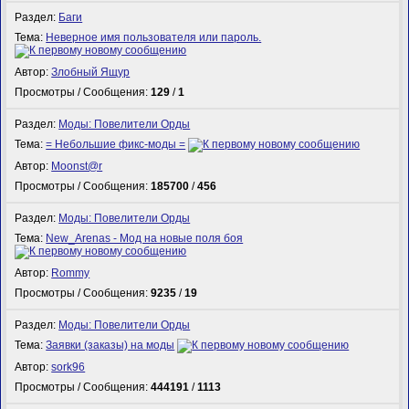
Раздел:
Баги
Тема:
Неверное имя пользователя или пароль.
Автор:
Злобный Ящур
Просмотры / Сообщения:
129
/
1
Раздел:
Моды: Повелители Орды
Тема:
= Небольшие фикс-моды =
Автор:
Mооnst@r
Просмотры / Сообщения:
185700
/
456
Раздел:
Моды: Повелители Орды
Тема:
New_Arenas - Мод на новые поля боя
Автор:
Rommy
Просмотры / Сообщения:
9235
/
19
Раздел:
Моды: Повелители Орды
Тема:
Заявки (заказы) на моды
Автор:
sork96
Просмотры / Сообщения:
444191
/
1113