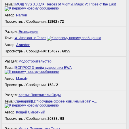
Тема:
[МОД] NVS 3.0 для Heroes of Might & Magic V: Tribes of the East
Автор:
Narron
Просмотры / Сообщения:
11862
/
72
Раздел:
Экспедиция
Тема:
🔥 Иказкан -> Тезот
Автор:
Arandor
Просмотры / Сообщения:
154077
/
6055
Раздел:
Модостроительство
Тема:
[ВОПРОС] 3 грейд существ из EWA
Автор:
Manafy
Просмотры / Сообщения:
158
/
2
Раздел:
Карты: Повелители Орды
Тема:
Сценарий[L]: "Государь скорее жив, чем мёртв" –...
Автор:
Кощей Смертный
Просмотры / Сообщения:
20838
/
98
Раздел:
Моды: Повелители Орды