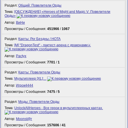
Раздел:
Общий: Повелители Орды
Тема:
[ОБСУЖДЕНИЕ] «Heroes of Might and Magic V: Повелители
Орды»
Автор:
ВиНи
Просмотры / Сообщения:
451966
/
1067
Раздел:
Карты: Рог Бездны / HOTA
Тема:
[M] "DragonTest" - лактест-арена с драконами⚔
Автор:
Pactyx
Просмотры / Сообщения:
7701
/
1
Раздел:
Карты: Повелители Орды
Тема:
Мультиплеер [XL]:...
Автор:
Игрок4444
Просмотры / Сообщения:
7475
/
5
Раздел:
Моды: Повелители Орды
Тема:
UnlockAllHeroes - Все герои в мультиплеерных картах.
Автор:
Mооnst@r
Просмотры / Сообщения:
157606
/
41