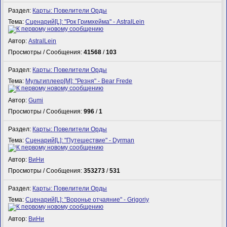
Раздел:
Карты: Повелители Орды
Тема:
Сценарий[L]: "Рок Гримхейма" - AstralLein
Автор:
AstralLein
Просмотры / Сообщения:
41568
/
103
Раздел:
Карты: Повелители Орды
Тема:
Мультиплеер[M]: "Резня" - Bear Frede
Автор:
Gumi
Просмотры / Сообщения:
996
/
1
Раздел:
Карты: Повелители Орды
Тема:
Сценарий[L]: "Путешествие" - Dyrman
Автор:
ВиНи
Просмотры / Сообщения:
353273
/
531
Раздел:
Карты: Повелители Орды
Тема:
Сценарий[L]: "Воронье отчаяние" - Grigoriy
Автор:
ВиНи