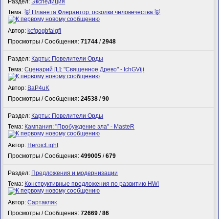
Раздел:
Экспедиция
Тема:
🦊 Планета Флерантор, осколки человечества 🦊
Автор:
kcfgogbfalgfl
Просмотры / Сообщения:
71744
/
2948
Раздел:
Карты: Повелители Орды
Тема:
Сценарий [L]: "Священное Древо" - IchGViji
Автор:
BaP4uK
Просмотры / Сообщения:
24538
/
90
Раздел:
Карты: Повелители Орды
Тема:
Кампания: "Пробуждение зла" - MasteR
Автор:
HeroicLight
Просмотры / Сообщения:
499005
/
679
Раздел:
Предложения и модернизации
Тема:
Конструктивные предложения по развитию HW!
Автор:
Сартакляк
Просмотры / Сообщения:
72669
/
86