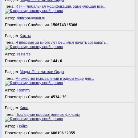
Тема:
RTF - глобальная модификация, заменяющая все...
Автор:
fktifzobr@mail.ru
Просмотры / Сообщения:
1506743
/
5366
Раздел:
Карты
Тема:
Я впервые за много лет решился начать создавать...
Автор:
restertis
Просмотры / Сообщения:
144
/
0
Раздел:
Моды: Повелители Орды
Тема:
Множество исправлений в одном моде для...
Автор:
Rommy
Просмотры / Сообщения:
4534
/
39
Раздел:
Кино
Тема:
Последние просмотренные фильмы
Автор:
Нэйко
Просмотры / Сообщения:
606196
/
2355