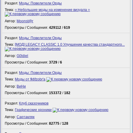
Раздел:
Моды: Повелители Орды
Тема:
= Небольшие моды на изменение визуала =
Автор:
Mооnst@r
Просмотры / Сообщения:
429112
/
619
Раздел:
Моды: Повелители Орды
Тема:
[МОД] LEGACY CLASSIC 1.0 Улучшение качества стандартного...
Автор:
G0ldiel
Просмотры / Сообщения:
3729
/
6
Раздел:
Моды: Повелители Орды
Тема:
Моды от fktifzobr'а
Автор:
ВиНи
Просмотры / Сообщения:
153372
/
182
Раздел:
Клуб сказочников
Тема:
Графические хроники
Автор:
Сартакляк
Просмотры / Сообщения:
82775
/
128