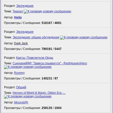
Раздел:
Экспедиция
Тема:
Тиарал
Автор:
Небо
Просмотры / Сообщения:
516167
/
4691
Раздел:
Экспедиция
Тема:
Экспедиция: общие обсуждения
Автор:
Dark Jack
Просмотры / Сообщения:
789191
/
5447
Раздел:
Карты: Повелители Орды
Тема:
Сценарий[M]: "Завеса срывается" - RedHeavenHero
Автор:
Rommy
Просмотры / Сообщения:
140231
/
97
Раздел:
Общий
Тема:
Heroes of Might & Magic: Olden Era -...
Автор:
Mооnst@r
Просмотры / Сообщения:
258135
/
1004