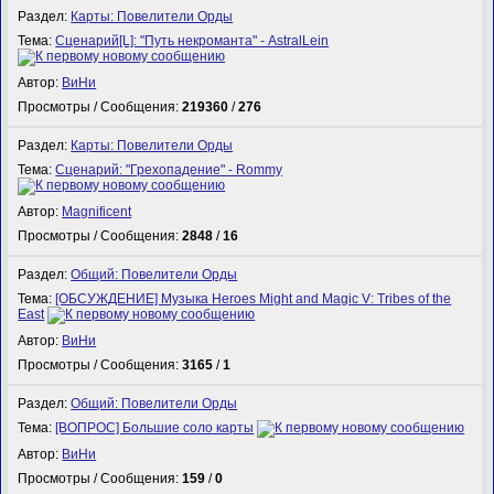
Раздел:
Карты: Повелители Орды
Тема:
Сценарий[L]: "Путь некроманта" - AstralLein
Автор:
ВиНи
Просмотры / Сообщения:
219360
/
276
Раздел:
Карты: Повелители Орды
Тема:
Сценарий: "Грехопадение" - Rommy
Автор:
Magnificent
Просмотры / Сообщения:
2848
/
16
Раздел:
Общий: Повелители Орды
Тема:
[ОБСУЖДЕНИЕ] Музыка Heroes Might and Magic V: Tribes of the
East
Автор:
ВиНи
Просмотры / Сообщения:
3165
/
1
Раздел:
Общий: Повелители Орды
Тема:
[ВОПРОС] Большие соло карты
Автор:
ВиНи
Просмотры / Сообщения:
159
/
0