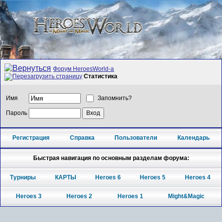
Форум HeroesWorld-а
Статистика
Имя
Запомнить?
Пароль
Регистрация
Справка
Пользователи
Календарь
Быстрая навигация по основным разделам форума:
Турниры
КАРТЫ
Heroes 6
Heroes 5
Heroes 4
Heroes 3
Heroes 2
Heroes 1
Might&Magic