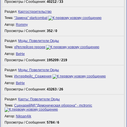
Просмотры / Сообщения:
40212
/
33
Раздел:
Картостроительство
Тема:
"Замена" startcombat
Автор:
Rommy
Просмотры / Сообщения:
352
/
0
Раздел:
Моды: Повелители Орды
Тема:
xРеплейсер героев
Автор:
ВиНи
Просмотры / Сообщения:
195209
/
219
Раздел:
Моды: Повелители Орды
Тема:
Интерфейс_Сражения
Автор:
ВиНи
Просмотры / Сообщения:
43263
/
26
Раздел:
Карты: Повелители Орды
Тема:
Сценарий[M]:"Демоническая оборона" - mctronic
Автор:
Niksan4ik
Просмотры / Сообщения:
5784
/
6