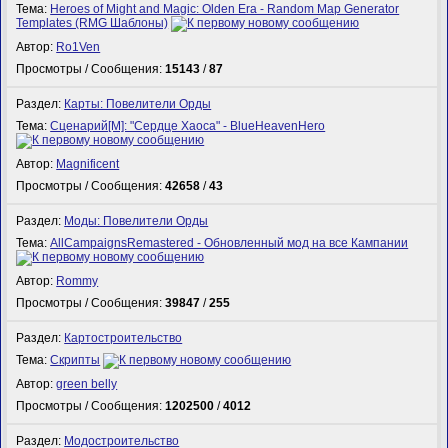
Тема:
Heroes of Might and Magic: Olden Era - Random Map Generator
Templates (RMG Шаблоны)
Автор:
Ro1Ven
Просмотры / Сообщения:
15143
/
87
Раздел:
Карты: Повелители Орды
Тема:
Сценарий[M]: "Сердце Хаоса" - BlueHeavenHero
Автор:
Magnificent
Просмотры / Сообщения:
42658
/
43
Раздел:
Моды: Повелители Орды
Тема:
AllCampaignsRemastered - Обновленный мод на все Кампании
Автор:
Rommy
Просмотры / Сообщения:
39847
/
255
Раздел:
Картостроительство
Тема:
Скрипты
Автор:
green belly
Просмотры / Сообщения:
1202500
/
4012
Раздел:
Модостроительство