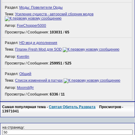
Раздел:
Моды: Повелители Орды
Тема:
Усиление существ - авторский сборник модов
Автор:
FoeChopper5000
Просмотры / Сообщения:
103031
/
65
Раздел:
HD мод и дополнения
Тема:
Плагин Fresh Mod для SOD
Автор:
Kventin
Просмотры / Сообщения:
259951
/
525
Раздел:
Общий
Тема:
Список изменений в патчах
Автор:
Mооnst@r
Просмотры / Сообщения:
6336
/
11
Самая популярная тема -
Святая Обитель Разврата
Просмотров -
13971041
на страницу: