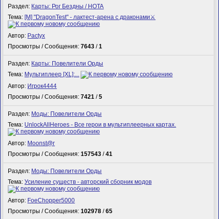
Раздел:
Карты: Рог Бездны / HOTA
Тема:
[M] "DragonTest" - лактест-арена с драконами⚔
Автор:
Pactyx
Просмотры / Сообщения:
7643
/
1
Раздел:
Карты: Повелители Орды
Тема:
Мультиплеер [XL]:...
Автор:
Игрок4444
Просмотры / Сообщения:
7421
/
5
Раздел:
Моды: Повелители Орды
Тема:
UnlockAllHeroes - Все герои в мультиплеерных картах.
Автор:
Mооnst@r
Просмотры / Сообщения:
157543
/
41
Раздел:
Моды: Повелители Орды
Тема:
Усиление существ - авторский сборник модов
Автор:
FoeChopper5000
Просмотры / Сообщения:
102978
/
65