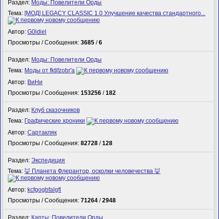
Раздел:
Моды: Повелители Орды
Тема:
[МОД] LEGACY CLASSIC 1.0 Улучшение качества стандартного...
Автор:
G0ldiel
Просмотры / Сообщения:
3685
/
6
Раздел:
Моды: Повелители Орды
Тема:
Моды от fktifzobr'а
Автор:
ВиНи
Просмотры / Сообщения:
153256
/
182
Раздел:
Клуб сказочников
Тема:
Графические хроники
Автор:
Сартакляк
Просмотры / Сообщения:
82728
/
128
Раздел:
Экспедиция
Тема:
🦊 Планета Флерантор, осколки человечества 🦊
Автор:
kcfgogbfalgfl
Просмотры / Сообщения:
71264
/
2948
Раздел:
Карты: Повелители Орды