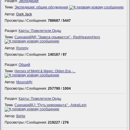
Раздел:
Экспедиция
Тема:
Экспедиция: общие обсуждения
Автор:
Dark Jack
Просмотры / Сообщения:
788687
/
5447
Раздел:
Карты: Повелители Орды
Тема:
Сценарий[M]: "Завеса срывается" - RedHeavenHero
Автор:
Rommy
Просмотры / Сообщения:
140167
/
97
Раздел:
Общий
Тема:
Heroes of Might & Magic: Olden Era -...
Автор:
Mооnst@r
Просмотры / Сообщения:
257790
/
1004
Раздел:
Карты: Повелители Орды
Тема:
Сценарий[L]: "Путь некроманта" - AstralLein
Автор:
ВиНи
Просмотры / Сообщения:
219227
/
276