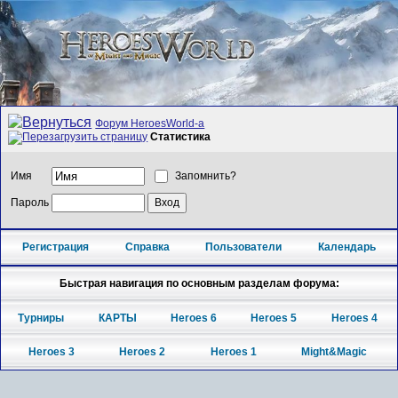
Форум HeroesWorld-а
Статистика
Имя
Запомнить?
Пароль
Регистрация
Справка
Пользователи
Календарь
Быстрая навигация по основным разделам форума:
Турниры
КАРТЫ
Heroes 6
Heroes 5
Heroes 4
Heroes 3
Heroes 2
Heroes 1
Might&Magic