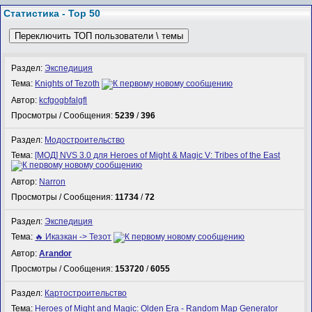
Статистика - Top 50
Переключить ТОП пользователи \ темы
Раздел:
Экспедиция
Тема:
Knights of Tezoth
Автор:
kcfgogbfalgfl
Просмотры / Сообщения:
5239
/
396
Раздел:
Модостроительство
Тема:
[МОД] NVS 3.0 для Heroes of Might & Magic V: Tribes of the East
Автор:
Narron
Просмотры / Сообщения:
11734
/
72
Раздел:
Экспедиция
Тема:
🔥 Иказкан -> Тезот
Автор:
Arandor
Просмотры / Сообщения:
153720
/
6055
Раздел:
Картостроительство
Тема:
Heroes of Might and Magic: Olden Era - Random Map Generator