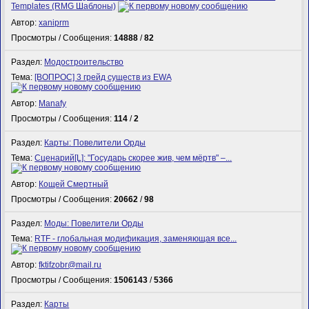
Templates (RMG Шаблоны)
Автор:
xaniprm
Просмотры / Сообщения:
14888
/
82
Раздел:
Модостроительство
Тема:
[ВОПРОС] 3 грейд существ из EWA
Автор:
Manafy
Просмотры / Сообщения:
114
/
2
Раздел:
Карты: Повелители Орды
Тема:
Сценарий[L]: "Государь скорее жив, чем мёртв" –...
Автор:
Кощей Смертный
Просмотры / Сообщения:
20662
/
98
Раздел:
Моды: Повелители Орды
Тема:
RTF - глобальная модификация, заменяющая все...
Автор:
fktifzobr@mail.ru
Просмотры / Сообщения:
1506143
/
5366
Раздел:
Карты