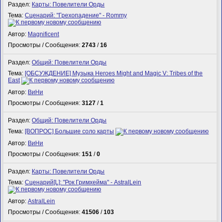
Раздел:
Карты: Повелители Орды
Тема:
Сценарий: "Грехопадение" - Rommy
Автор:
Magnificent
Просмотры / Сообщения:
2743
/
16
Раздел:
Общий: Повелители Орды
Тема:
[ОБСУЖДЕНИЕ] Музыка Heroes Might and Magic V: Tribes of the
East
Автор:
ВиНи
Просмотры / Сообщения:
3127
/
1
Раздел:
Общий: Повелители Орды
Тема:
[ВОПРОС] Большие соло карты
Автор:
ВиНи
Просмотры / Сообщения:
151
/
0
Раздел:
Карты: Повелители Орды
Тема:
Сценарий[L]: "Рок Гримхейма" - AstralLein
Автор:
AstralLein
Просмотры / Сообщения:
41506
/
103