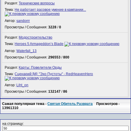
Раздел:
Технические вопросы
Тема:
Не работает расовое умение в кампании...
Автор:
sandorrr
Просмотры / Сообщения:
3228
/
0
Раздел:
Модостроительство
Тема:
Heroes 5 Armageddon’s Blade
Автор:
Waterfall_13
Просмотры / Сообщения:
296553
/
800
Раздел:
Карты: Повелители Орды
Тема:
Сценарий [M]: "Эхо Пустоты" - RedHeavenHero
Автор:
Liht_on
Просмотры / Сообщения:
132147
/
86
Самая популярная тема -
Святая Обитель Разврата
Просмотров -
13961310
на страницу: