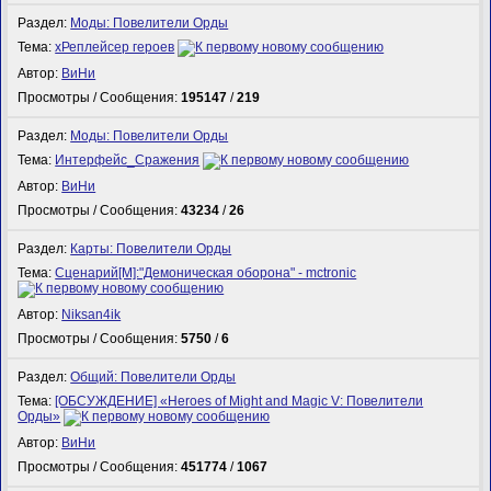
Раздел:
Моды: Повелители Орды
Тема:
xРеплейсер героев
Автор:
ВиНи
Просмотры / Сообщения:
195147
/
219
Раздел:
Моды: Повелители Орды
Тема:
Интерфейс_Сражения
Автор:
ВиНи
Просмотры / Сообщения:
43234
/
26
Раздел:
Карты: Повелители Орды
Тема:
Сценарий[M]:"Демоническая оборона" - mctronic
Автор:
Niksan4ik
Просмотры / Сообщения:
5750
/
6
Раздел:
Общий: Повелители Орды
Тема:
[ОБСУЖДЕНИЕ] «Heroes of Might and Magic V: Повелители
Орды»
Автор:
ВиНи
Просмотры / Сообщения:
451774
/
1067