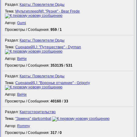
Раздел:
Карты: Повелители Орды
Тема:
Мультиплеер[M]: "Резня" - Bear Frede
Автор:
Gumi
Просмотры / Сообщения:
959
/
1
Раздел:
Карты: Повелители Орды
Тема:
Сценарий[L]: "Путешествие" - Dyrman
Автор:
ВиНи
Просмотры / Сообщения:
353135
/
531
Раздел:
Карты: Повелители Орды
Тема:
Сценарий[L]: "Воронье отчаяние" - Grigoriy
Автор:
ВиНи
Просмотры / Сообщения:
40160
/
33
Раздел:
Картостроительство
Тема:
"Замена" startcombat
Автор:
Rommy
Просмотры / Сообщения:
317
/
0