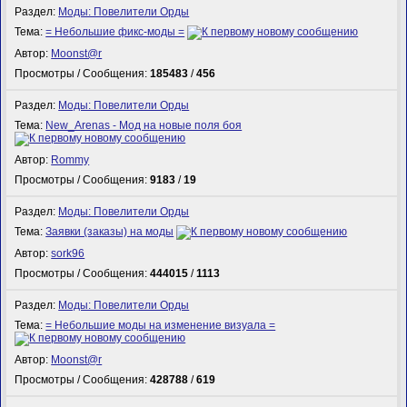
Раздел:
Моды: Повелители Орды
Тема:
= Небольшие фикс-моды =
Автор:
Mооnst@r
Просмотры / Сообщения:
185483
/
456
Раздел:
Моды: Повелители Орды
Тема:
New_Arenas - Мод на новые поля боя
Автор:
Rommy
Просмотры / Сообщения:
9183
/
19
Раздел:
Моды: Повелители Орды
Тема:
Заявки (заказы) на моды
Автор:
sork96
Просмотры / Сообщения:
444015
/
1113
Раздел:
Моды: Повелители Орды
Тема:
= Небольшие моды на изменение визуала =
Автор:
Mооnst@r
Просмотры / Сообщения:
428788
/
619