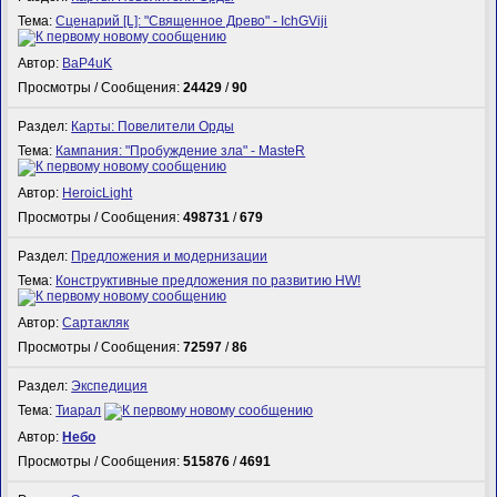
Тема:
Сценарий [L]: "Священное Древо" - IchGViji
Автор:
BaP4uK
Просмотры / Сообщения:
24429
/
90
Раздел:
Карты: Повелители Орды
Тема:
Кампания: "Пробуждение зла" - MasteR
Автор:
HeroicLight
Просмотры / Сообщения:
498731
/
679
Раздел:
Предложения и модернизации
Тема:
Конструктивные предложения по развитию HW!
Автор:
Сартакляк
Просмотры / Сообщения:
72597
/
86
Раздел:
Экспедиция
Тема:
Тиарал
Автор:
Небо
Просмотры / Сообщения:
515876
/
4691