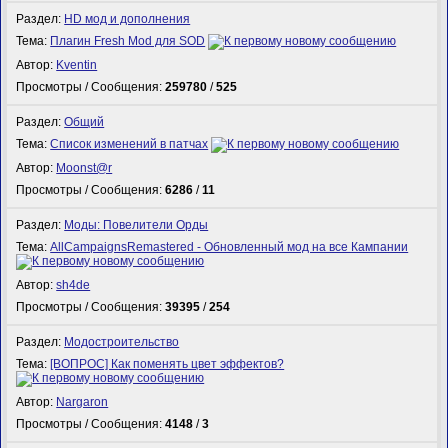
Раздел:
HD мод и дополнения
Тема:
Плагин Fresh Mod для SOD
Автор:
Kventin
Просмотры / Сообщения:
259780
/
525
Раздел:
Общий
Тема:
Список изменений в патчах
Автор:
Mооnst@r
Просмотры / Сообщения:
6286
/
11
Раздел:
Моды: Повелители Орды
Тема:
AllCampaignsRemastered - Обновленный мод на все Кампании
Автор:
sh4de
Просмотры / Сообщения:
39395
/
254
Раздел:
Модостроительство
Тема:
[ВОПРОС] Как поменять цвет эффектов?
Автор:
Nargaron
Просмотры / Сообщения:
4148
/
3