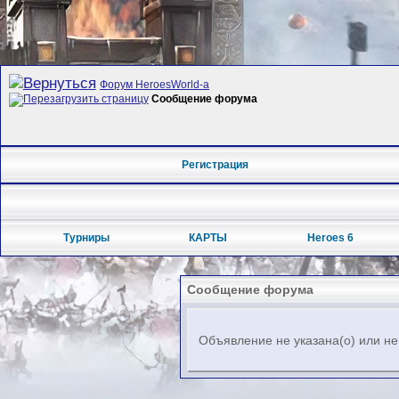
Форум HeroesWorld-а
Сообщение форума
Регистрация
Турниры
КАРТЫ
Heroes 6
Сообщение форума
Объявление не указана(о) или не