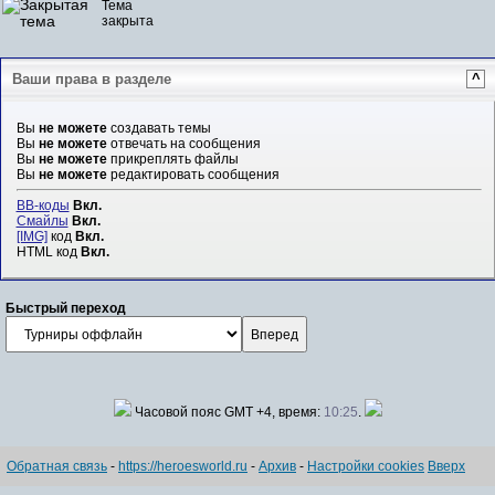
Тема
закрыта
Ваши права в разделе
^
Вы
не можете
создавать темы
Вы
не можете
отвечать на сообщения
Вы
не можете
прикреплять файлы
Вы
не можете
редактировать сообщения
BB-коды
Вкл.
Смайлы
Вкл.
[IMG]
код
Вкл.
HTML код
Вкл.
Быстрый переход
Часовой пояс GMT +4, время:
10:25
.
Обратная связь
-
https://heroesworld.ru
-
Архив
-
Настройки cookies
Вверх