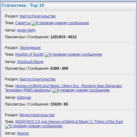
Статистика - Top 10
Раздел:
Картостроительство
Тема:
Скрипты
Автор:
green belly
Просмотры / Сообщения:
1201833
/
4012
Раздел:
Экспедиция
Тема:
Knights of Tezoth
Автор:
Злобный Ящур
Просмотры / Сообщения:
6389
/
499
Раздел:
Картостроительство
Тема:
Heroes of Might and Magic: Olden Era - Random Map Generator
Templates (RMG Шаблоны)
Автор:
Edloyad
Просмотры / Сообщения:
15029
/
85
Раздел:
Модостроительство
Тема:
[МОД] NVS 3.0 для Heroes of Might & Magic V: Tribes of the East
Автор:
Narron