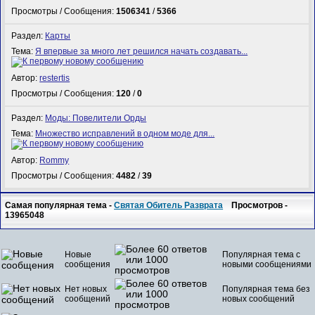
Просмотры / Сообщения:
1506341
/
5366
Раздел:
Карты
Тема:
Я впервые за много лет решился начать создавать...
Автор:
restertis
Просмотры / Сообщения:
120
/
0
Раздел:
Моды: Повелители Орды
Тема:
Множество исправлений в одном моде для...
Автор:
Rommy
Просмотры / Сообщения:
4482
/
39
Самая популярная тема -
Святая Обитель Разврата
Просмотров -
13965048
Новые
Популярная тема с
сообщения
новыми сообщениями
Нет новых
Популярная тема без
сообщений
новых сообщений