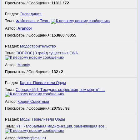
Просмотры / Сообщения:
11811
/
72
Раздел:
Экспедиция
Тема:
🔥 Иказкан -> Тезот
Автор:
Arandor
Просмотры / Сообщения:
153860
/
6055
Раздел:
Модостроительство
Тема:
[ВОПРОС] 3 грейд существ из EWA
Автор:
Manafy
Просмотры / Сообщения:
132
/
2
Раздел:
Карты: Повелители Орды
Тема:
Сценарий[L]: "Государь скорее жив, чем мёртв" –...
Автор:
Кощей Смертный
Просмотры / Сообщения:
20755
/
98
Раздел:
Моды: Повелители Орды
Тема:
RTF - глобальная модификация, заменяющая все...
Автор:
fktifzobr@mail.ru