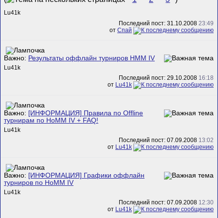
Lu41k
Последний пост: 31.10.2008
23:49
от
Спай
Важно:
Результаты оффлайн турниров HMM IV
Lu41k
Последний пост: 29.10.2008
16:18
от
Lu41k
Важно:
[ИНФОРМАЦИЯ] Правила по Offline
турнирам по HoMM IV + FAQ!
Lu41k
Последний пост: 07.09.2008
13:02
от
Lu41k
Важно:
[ИНФОРМАЦИЯ] Графики оффлайн
турниров по HoMM IV
Lu41k
Последний пост: 07.09.2008
12:30
от
Lu41k