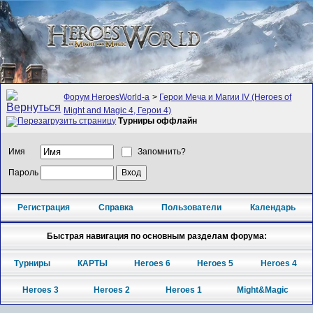
Форум HeroesWorld-а
>
Герои Меча и Магии IV (Heroes of
Might and Magic 4, Герои 4)
Турниры оффлайн
Имя
Запомнить?
Пароль
Регистрация
Справка
Пользователи
Календарь
Быстрая навигация по основным разделам форума:
Турниры
КАРТЫ
Heroes 6
Heroes 5
Heroes 4
Heroes 3
Heroes 2
Heroes 1
Might&Magic