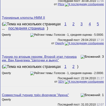
Последний пост: 30.08.2010
11:56
от
Ptiza
Турнирные хлопоты HMM II
(
1
2
3
4
5
...
последняя страница
)
Qwerty
Последний пост: 29.04.2010
17:16
от
Qwerty
Турнир по вторым героям: Второй этап турнира
им. Ван Канегема "Цепочки и выкуп"
(
1
2
)
Qwerty
Последний пост: 22.04.2010
21:27
от
SDV
Совместный турнир трёх форумов "Арена"
Qwerty
Последний пост: 31.03.2010
12:07