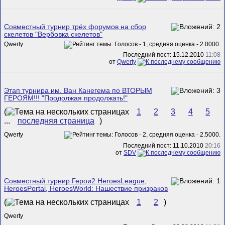
Совместный турнир трёх форумов на сбор
скелетов "Вербовка скелетов"
Qwerty
Последний пост: 15.12.2010
11:08
от
Qwerty
Этап турнира им. Ван Канегема по ВТОРЫМ
ГЕРОЯМ!!! "Продолжая продолжать!"
(
1
2
3
4
5
...
последняя страница
)
Qwerty
Последний пост: 11.10.2010
20:16
от
SDV
Совместный турнир Герои2 HeroesLeague,
HeroesPortal, HeroesWorld: Нашествие призраков
(
1
2
)
Qwerty