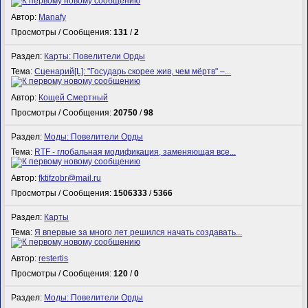
Автор:
Manafy
Просмотры / Сообщения:
131
/
2
Раздел:
Карты: Повелители Орды
Тема:
Сценарий[L]: "Государь скорее жив, чем мёртв" –...
Автор:
Кощей Смертный
Просмотры / Сообщения:
20750
/
98
Раздел:
Моды: Повелители Орды
Тема:
RTF - глобальная модификация, заменяющая все...
Автор:
fktifzobr@mail.ru
Просмотры / Сообщения:
1506333
/
5366
Раздел:
Карты
Тема:
Я впервые за много лет решился начать создавать...
Автор:
restertis
Просмотры / Сообщения:
120
/
0
Раздел:
Моды: Повелители Орды