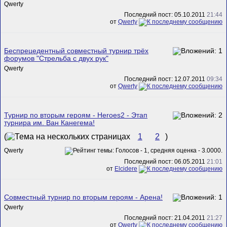
Qwerty
Последний пост: 05.10.2011
21:44
от
Qwerty
Беспрецедентный совместный турнир трёх
форумов "Стрельба с двух рук"
Qwerty
Последний пост: 12.07.2011
09:34
от
Qwerty
Турнир по вторым героям - Heroes2 - Этап
турнира им. Ван Канегема!
(
1
2
)
Qwerty
Последний пост: 06.05.2011
21:01
от
Elcidere
Совместный турнир по вторым героям - Арена!
Qwerty
Последний пост: 21.04.2011
21:27
от
Qwerty