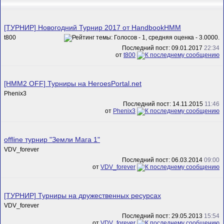
[ТУРНИР] Новогoдний Турнир 2017 от HandbookHMM
t800
Последний пост: 09.01.2017
22:34
от
t800
[HMM2 OFF] Турниры на HeroesPortal.net
Phenix3
Последний пост: 14.11.2015
11:46
от
Phenix3
offline турнир "Земли Мага 1"
VDV_forever
Последний пост: 06.03.2014
09:00
от
VDV_forever
[ТУРНИР] Турниры на дружественных ресурсах
VDV_forever
Последний пост: 29.05.2013
15:54
от
VDV_forever