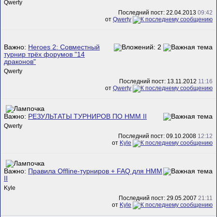
Qwerty
Последний пост: 22.04.2013
09:42
от
Qwerty
Важно:
Heroes 2: Совместный
турнир трёх форумов "14
драконов"
Qwerty
Последний пост: 13.11.2012
11:16
от
Qwerty
Важно:
РЕЗУЛЬТАТЫ ТУРНИРОВ ПО HMM II
Qwerty
Последний пост: 09.10.2008
12:12
от
Kyle
Важно:
Правила Offline-турниров + FAQ для HMM
II
Kyle
Последний пост: 29.05.2007
21:11
от
Kyle