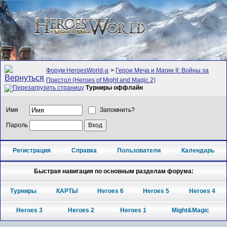
Форум HeroesWorld-а
>
Герои Меча и Магии II: Войны за
Престол (Heroes of Might and Magic 2)
Турниры оффлайн
Имя
Запомнить?
Пароль
Регистрация
Справка
Пользователи
Календарь
Быстрая навигация по основным разделам форума:
Турниры
КАРТЫ
Heroes 6
Heroes 5
Heroes 4
Heroes 3
Heroes 2
Heroes 1
Might&Magic