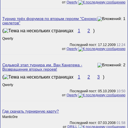
от
Qwerty
Турнир трёх форумов по вторым героям "Сенокос
скелетов"
(
1
2
)
Qwerty
Последний пост: 17.12.2009
12:24
от
Qwerty
Седьмой этап турнира им. Ван Канегема -
Возвращение вторых героев!
(
1
2
3
)
Qwerty
Последний пост: 05.10.2009
10:50
от
Qwerty
Где скачать турнирную карту?
Mantic0re
Последний пост: 07.03.2008
01:58
от
DRILL