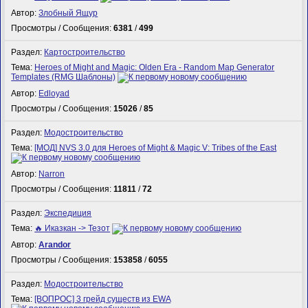
Автор:
Злобный Ящур
Просмотры / Сообщения:
6381
/
499
Раздел:
Картостроительство
Тема:
Heroes of Might and Magic: Olden Era - Random Map Generator
Templates (RMG Шаблоны)
Автор:
Edloyad
Просмотры / Сообщения:
15026
/
85
Раздел:
Модостроительство
Тема:
[МОД] NVS 3.0 для Heroes of Might & Magic V: Tribes of the East
Автор:
Narron
Просмотры / Сообщения:
11811
/
72
Раздел:
Экспедиция
Тема:
🔥 Иказкан -> Тезот
Автор:
Arandor
Просмотры / Сообщения:
153858
/
6055
Раздел:
Модостроительство
Тема:
[ВОПРОС] 3 грейд существ из EWA