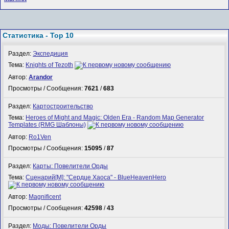
Статистика - Top 10
Раздел:
Экспедиция
Тема:
Knights of Tezoth
Автор:
Arandor
Просмотры / Сообщения:
7621
/
683
Раздел:
Картостроительство
Тема:
Heroes of Might and Magic: Olden Era - Random Map Generator
Templates (RMG Шаблоны)
Автор:
Ro1Ven
Просмотры / Сообщения:
15095
/
87
Раздел:
Карты: Повелители Орды
Тема:
Сценарий[M]: "Сердце Хаоса" - BlueHeavenHero
Автор:
Magnificent
Просмотры / Сообщения:
42598
/
43
Раздел:
Моды: Повелители Орды