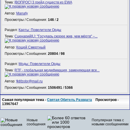
Тема:
[ВОПРОС] 3 грейд существ из EWA
Автор:
Manafy
Просмотры / Сообщения:
146
/
2
Раздел:
Карты: Повелители Орды
Тема:
Сценарий[L]: "Государь скорее жив, чем мёртв" –...
Автор:
Кощей Смертный
Просмотры / Сообщения:
20804
/
98
Раздел:
Моды: Повелители Орды
Тема:
RTF - глобальная модификация, заменяющая все...
Автор:
fktifzobr@mail.ru
Просмотры / Сообщения:
1506491
/
5366
Самая популярная тема -
Святая Обитель Разврата
Просмотров -
13967647
Новые
Популярная тема с
сообщения
новыми сообщениями