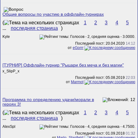
Общие вопросы по участию в оффлайн-турнирах
(
1
2
3
4
5
...
последняя страница
)
Kyle
Последний пост: 20.04.2020
14:12
от
eGorrr
[ТУРНИР] Оффлайн-турнир "Рыцари без меча и без магии"
x_SlipP_x
Последний пост: 05.08.2019
22:03
от
Marmot
Программа по определению удачи/морали в
героях 3!
(
1
2
3
4
5
...
последняя страница
)
AlexSpl
Последний пост: 01.09.2018
01:32
от
Marlo_Stanfield