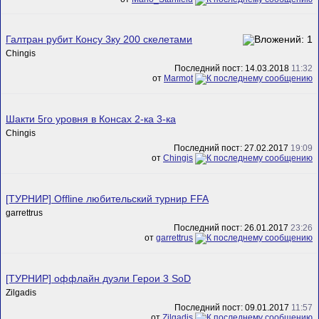
Галтран рубит Консу 3ку 200 скелетами
Chingis
Последний пост: 14.03.2018
11:32
от
Marmot
Шакти 5го уровня в Консах 2-ка 3-ка
Chingis
Последний пост: 27.02.2017
19:09
от
Chingis
[ТУРНИР] Offline любительский турнир FFA
garrettrus
Последний пост: 26.01.2017
23:26
от
garrettrus
[ТУРНИР] оффлайн дуэли Герои 3 SoD
Zilgadis
Последний пост: 09.01.2017
11:57
от
Zilgadis