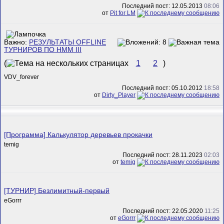
Последний пост: 12.05.2013
08:06
от
Pit for LM
Важно:
РЕЗУЛЬТАТЫ OFFLINE
ТУРНИРОВ ПО HMM III
(
1
2
)
VDV_forever
Последний пост: 05.10.2012
18:58
от
Dirty_Player
[Программа] Калькулятор деревьев прокачки
temig
Последний пост: 28.11.2023
02:03
от
temig
[ТУРНИР] Безлимитный-первый
eGorrr
Последний пост: 22.05.2020
11:25
от
eGorrr