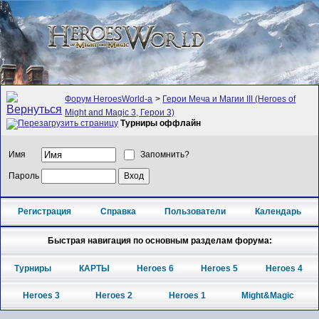
Форум HeroesWorld-а
>
Герои Меча и Магии III (Heroes of
Might and Magic 3, Герои 3)
Турниры оффлайн
Имя
Запомнить?
Пароль
Регистрация
Справка
Пользователи
Календарь
Быстрая навигация по основным разделам форума:
Турниры
КАРТЫ
Heroes 6
Heroes 5
Heroes 4
Heroes 3
Heroes 2
Heroes 1
Might&Magic