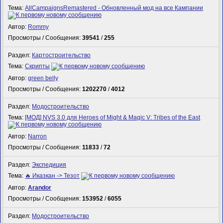
Тема:
AllCampaignsRemastered - Обновленный мод на все Кампании
Автор:
Rommy
Просмотры / Сообщения:
39541
/
255
Раздел:
Картостроительство
Тема:
Скрипты
Автор:
green belly
Просмотры / Сообщения:
1202270
/
4012
Раздел:
Модостроительство
Тема:
[МОД] NVS 3.0 для Heroes of Might & Magic V: Tribes of the East
Автор:
Narron
Просмотры / Сообщения:
11833
/
72
Раздел:
Экспедиция
Тема:
🔥 Иказкан -> Тезот
Автор:
Arandor
Просмотры / Сообщения:
153952
/
6055
Раздел:
Модостроительство