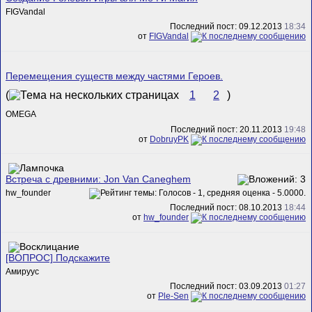
FIGVandal
Последний пост: 09.12.2013
18:34
от
FIGVandal
Перемещения существ между частями Героев.
(
1
2
)
ОMEGA
Последний пост: 20.11.2013
19:48
от
DobruyPK
Встреча с древними: Jon Van Caneghem
hw_founder
Последний пост: 08.10.2013
18:44
от
hw_founder
[ВОПРОС] Подскажите
Амируус
Последний пост: 03.09.2013
01:27
от
Ple-Sen