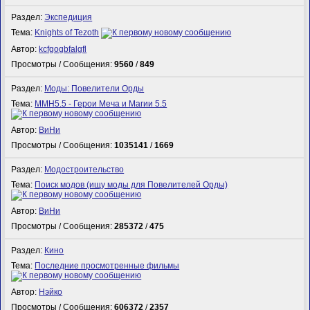
Раздел:
Экспедиция
Тема:
Knights of Tezoth
Автор:
kcfgogbfalgfl
Просмотры / Сообщения:
9560
/
849
Раздел:
Моды: Повелители Орды
Тема:
MMH5.5 - Герои Меча и Магии 5.5
Автор:
ВиНи
Просмотры / Сообщения:
1035141
/
1669
Раздел:
Модостроительство
Тема:
Поиск модов (ищу моды для Повелителей Орды)
Автор:
ВиНи
Просмотры / Сообщения:
285372
/
475
Раздел:
Кино
Тема:
Последние просмотренные фильмы
Автор:
Нэйко
Просмотры / Сообщения:
606372
/
2357