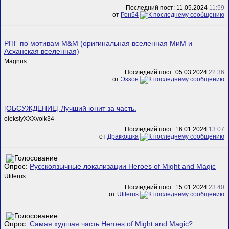
Последний пост: 11.05.2024
11:59
от
Рон54
РПГ по мотивам M&M (оригинальная вселенная МиМ и
Асханская вселенная)
Magnus
Последний пост: 05.03.2024
22:36
от
Эззон
[ОБСУЖДЕНИЕ] Лучший юнит за часть.
oleksiyXXXvolk34
Последний пост: 16.01.2024
13:07
от
Драккошка
Опрос:
Русскоязычные локализации Heroes of Might and Magic
Utiferus
Последний пост: 15.01.2024
23:40
от
Utiferus
Опрос:
Самая худшая часть Heroes of Might and Magic?