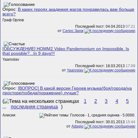
Опрос:
В каких героях академия магов понравилась вам больше
всего?
Граф Орлов
Последний пост: 04.04.2013
07:21
от
Силос Занж
[ОБСУЖДЕНИЕ] HOMM2 Video Pandemonium on Impossible. Is
that possible?...In 9 days!!!
Yaaroslav
Последний пост: 18.03.2013
17:09
от
Yaaroslav
Опрос:
[ВОПРОС] В какой версии Героев музыка(боя/города/на
просторе/победа/поражение) лучше?
(
1
2
3
4
5
...
последняя страница
)
Алисия
Последний пост: 30.01.2013
15:44
от
Adagio