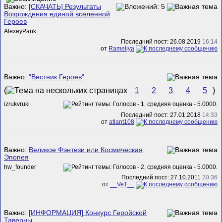
Важно:
[СКАЧАТЬ] Результаты
Возрождения единой вселенной
Героев
AlexeyPank
Последний пост: 26.08.2019
16:14
от
Rameliya
Важно:
"Вестник Героев"
(
1
2
3
4
5
)
izrukvruki
Последний пост: 27.01.2018
14:33
от
atlant108
Важно:
Великое Фэнтези или Космическая
Эпопея
hw_founder
Последний пост: 27.10.2011
20:36
от
__VeT__
Важно:
[ИНФОРМАЦИЯ] Конкурс Геройской
Таверны