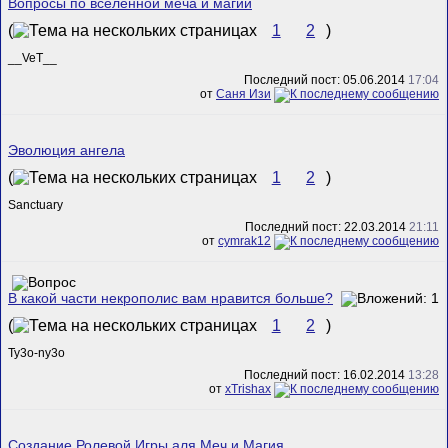
Вопросы по вселенной меча и магии
(
1
2
)
__VeT__
Последний пост: 05.06.2014
17:04
от
Саня Изи
Эволюция ангела
(
1
2
)
Sanctuary
Последний пост: 22.03.2014
21:11
от
cymrak12
В какой части некрополис вам нравится больше?
(
1
2
)
Ty3o-ny3o
Последний пост: 16.02.2014
13:28
от
xTrishax
Создание Ролевой Игры аля Меч и Магия