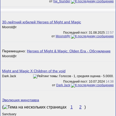
от
hw_founder
30-лейтний юбилей Heroes of Might and Magic
Mооnst@r
Последний пост: 31.08.2025
22:57
от
Mооnst@r
Перемещено:
Heroes of Might & Magic: Olden Era - Обсуждение
Mооnst@r
Might and Magic X Children of the void
Dark Jack
Последний пост: 10.07.2024
14:38
от
Dark Jack
Эволюция минотавра
(
1
2
)
Sanctuary