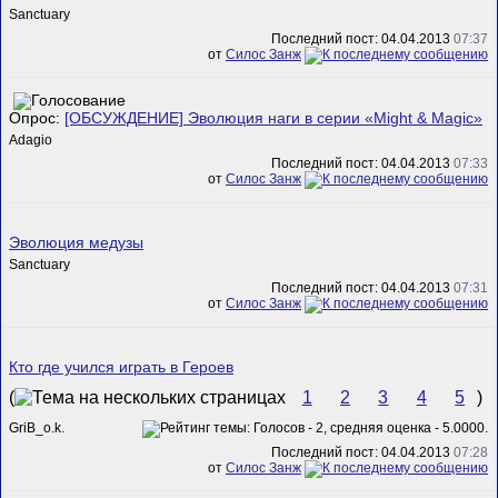
Sanctuary
Последний пост: 04.04.2013
07:37
от
Силос Занж
Опрос:
[ОБСУЖДЕНИЕ] Эволюция наги в серии «Might & Magic»
Adagio
Последний пост: 04.04.2013
07:33
от
Силос Занж
Эволюция медузы
Sanctuary
Последний пост: 04.04.2013
07:31
от
Силос Занж
Кто где учился играть в Героев
(
1
2
3
4
5
)
GriB_o.k.
Последний пост: 04.04.2013
07:28
от
Силос Занж