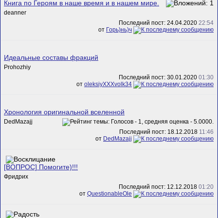
Книга по Героям в наше время и в нашем мире.
deanner
Последний пост: 24.04.2020
22:54
от
Горь)нь)ч
Идеальные составы фракций
Prohozhiy
Последний пост: 30.01.2020
01:30
от
oleksiyXXXvolk34
Хронология оригинальной вселенной
DedMazajj
Последний пост: 18.12.2018
11:46
от
DedMazajj
[ВОПРОС] Помогите)!!!
Фридрих
Последний пост: 12.12.2018
01:20
от
QuestionableOle