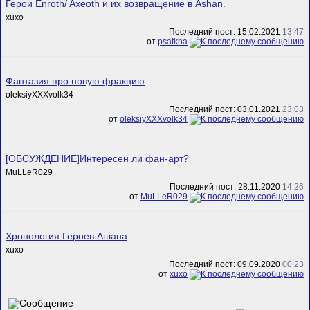
Герои Enroth/ Axeoth и их возвращение в Ashan.
xuxo
Последний пост: 15.02.2021
13:47
от
psatkha
Фантазия про новую фракцию
oleksiyXXXvolk34
Последний пост: 03.01.2021
23:03
от
oleksiyXXXvolk34
[ОБСУЖДЕНИЕ]Интересен ли фан-арт?
MuLLeR029
Последний пост: 28.11.2020
14:26
от
MuLLeR029
Хронология Героев Ашана
xuxo
Последний пост: 09.09.2020
00:23
от
xuxo