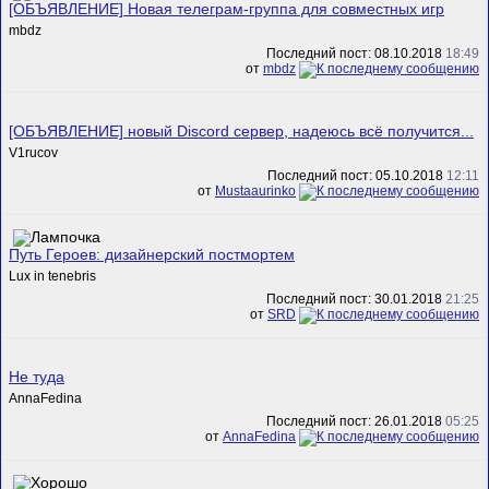
[ОБЪЯВЛЕНИЕ] Новая телеграм-группа для совместных игр
mbdz
Последний пост: 08.10.2018
18:49
от
mbdz
[ОБЪЯВЛЕНИЕ] новый Discord сервер, надеюсь всё получится...
V1rucov
Последний пост: 05.10.2018
12:11
от
Mustaaurinko
Путь Героев: дизайнерский постмортем
Lux in tenebris
Последний пост: 30.01.2018
21:25
от
SRD
Не туда
AnnaFedina
Последний пост: 26.01.2018
05:25
от
AnnaFedina