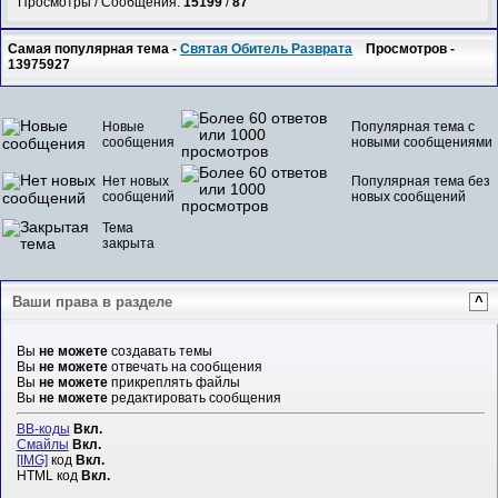
Просмотры / Сообщения:
15199
/
87
Самая популярная тема -
Святая Обитель Разврата
Просмотров -
13975927
Новые
Популярная тема с
сообщения
новыми сообщениями
Нет новых
Популярная тема без
сообщений
новых сообщений
Тема
закрыта
Ваши права в разделе
^
Вы
не можете
создавать темы
Вы
не можете
отвечать на сообщения
Вы
не можете
прикреплять файлы
Вы
не можете
редактировать сообщения
BB-коды
Вкл.
Смайлы
Вкл.
[IMG]
код
Вкл.
HTML код
Вкл.