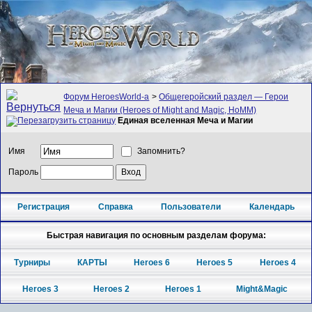
Форум HeroesWorld-а
>
Общегеройский раздел — Герои
Меча и Магии (Heroes of Might and Magic, HoMM)
Единая вселенная Меча и Магии
Имя
Запомнить?
Пароль
Регистрация
Справка
Пользователи
Календарь
Быстрая навигация по основным разделам форума:
Турниры
КАРТЫ
Heroes 6
Heroes 5
Heroes 4
Heroes 3
Heroes 2
Heroes 1
Might&Magic