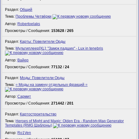
Раздел:
Общий
Тема:
Проблемы Четвёрки
Автор:
Robertoelaks
Просмотры / Сообщения:
153628
/
265
Раздел:
Карты: Повелители Орды
Тема:
Мультиплеер[XL]: "Замок падших" - Lux in tenebris
Автор:
Вайер
Просмотры / Сообщения:
77132
/
24
Раздел:
Моды: Повелители Орды
Тема:
= Моды на замену отдельных фракций =
Автор:
Сармит
Просмотры / Сообщения:
271442
/
201
Раздел:
Картостроительство
Тема:
Heroes of Might and Magic: Olden Era - Random Map Generator
Templates (RMG Шаблоны)
Автор:
Ro1Ven