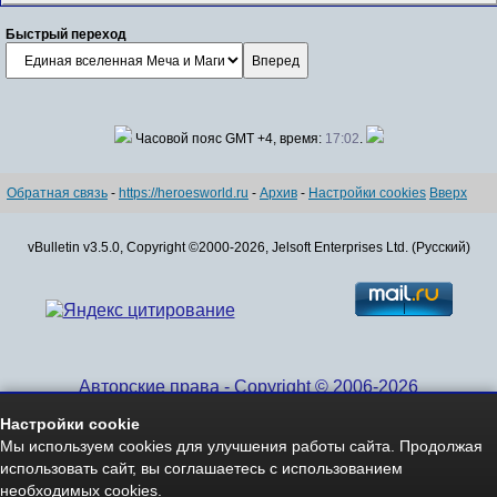
Быстрый переход
Часовой пояс GMT +4, время:
17:02
.
Обратная связь
-
https://heroesworld.ru
-
Архив
-
Настройки cookies
Вверх
vBulletin v3.5.0, Copyright ©2000-2026, Jelsoft Enterprises Ltd. (Русский)
Авторские права - Copyright © 2006-2026
www.HeroesWorld.ru All rights reserved
Настройки cookie
Heroes World (English)
Мы используем cookies для улучшения работы сайта. Продолжая
использовать сайт, вы соглашаетесь с использованием
необходимых cookies.