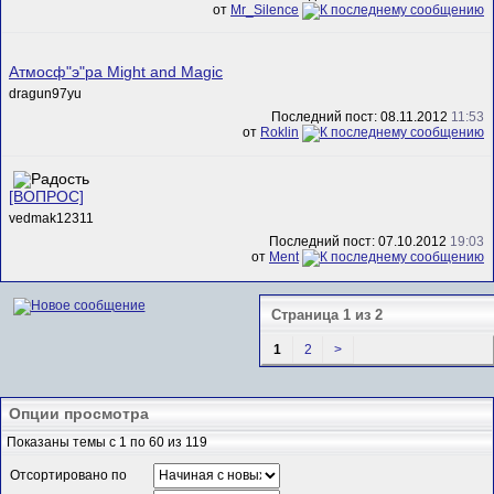
от
Mr_Silence
Атмосф"э"ра Might and Magic
dragun97yu
Последний пост: 08.11.2012
11:53
от
Roklin
[ВОПРОС]
vedmak12311
Последний пост: 07.10.2012
19:03
от
Ment
Страница 1 из 2
1
2
>
Опции просмотра
Показаны темы с 1 по 60 из 119
Отсортировано по