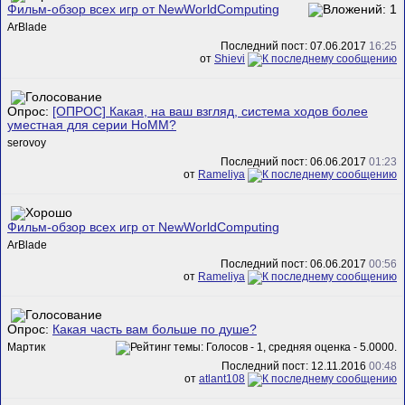
Фильм-обзор всех игр от NewWorldComputing
ArBlade
Последний пост: 07.06.2017
16:25
от
Shievi
Опрос:
[ОПРОС] Какая, на ваш взгляд, система ходов более
уместная для серии HoMM?
serovoy
Последний пост: 06.06.2017
01:23
от
Rameliya
Фильм-обзор всех игр от NewWorldComputing
ArBlade
Последний пост: 06.06.2017
00:56
от
Rameliya
Опрос:
Какая часть вам больше по душе?
Мартик
Последний пост: 12.11.2016
00:48
от
atlant108