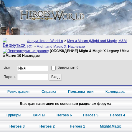
Форум HeroesWorld-а
>
Меч и Магия (Might and Magic, M&M
I-X)
>
Might and Magic X: Наследие
[ОБСУЖДЕНИЕ] Might & Magic X Legacy / Меч
и Магия 10 Наследие
Имя
Запомнить?
Пароль
Регистрация
Справка
Пользователи
Календарь
Быстрая навигация по основным разделам форума:
Турниры
КАРТЫ
Heroes 6
Heroes 5
Heroes 4
Heroes 3
Heroes 2
Heroes 1
Might&Magic