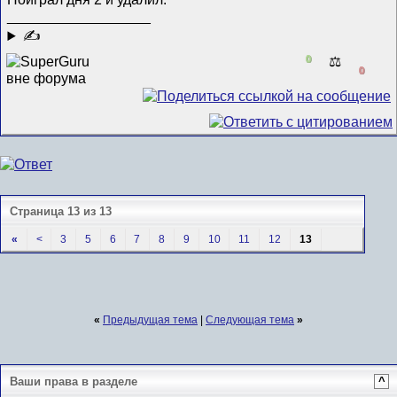
__________________
✍
0
⚖️
0
Страница 13 из 13
«
<
3
5
6
7
8
9
10
11
12
13
«
Предыдущая тема
|
Следующая тема
»
Ваши права в разделе
^