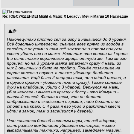
Re: [ОБСУЖДЕНИЕ] Might & Magic X Legacy / Меч и Магия 10 Наследие
Наконец-таки плотно сел за игру и накачался до 8 уровня.
Всё довольно интересно, сначала влез прямо из города в
колодец с пауками и там всё зачистил и потом получил
квест убить наг на маяке. Наги там это кенсеи из Героев
6 и есть также коралловые жрицы оттуда же. Там много
прошёл, но на 3 уровне маяка атакуют сразу 4 наги, из
них 2 опытных и было не пройти. Пошёл позачищал на
карте волков и пауков, а также убежище бандитов
расчистил. Ещё были 2 пещеры там, но в одной циклоп, а
в другой дракон - убивают почти сразу). Также сильные
духи на кладбище, убили с 3 ударов). Вернулся на маяк,
убил кенсеев и вылез на крышу к боссу - это Мамуши -
главный кенсей. Фишка в том, что он делает
отбрасывание и скидывает с крыши, надо бегать и не
стоять на краю. С 4 раза я его убил и разблочил квест
идти в замок, там и засейвился у дверей).
Что касается боевой системы игры, то всё здорово,
есть разные комбинации убивания монстров, можно
вырабатывать тактики, например: замедляем магией,