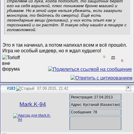
стреляем из лука, когда подходит, то защитник берёт
его на себя агрилкой, плюс понижаем броню магией и
убиваем. Но в этой игре нельзя убежать, если заагрили
монстров, то бейтесь до смерти). Ещё есть
легендарные вещи (реликвии), у них есть опыт как у
персонажей и он растёт. Я такую одну нашёл в пещере с
головоломкой.
Это я так начинал, а потом напихал всем и всё прошёл.
Игра не особый шедевр, но я ждал худшего!
0
⚖️
0
#183
07.09.2015, 21:42
^
Регистрация: 27.04.2013
Mark.K-94
Адрес: Кустанай (Казахстан)
Сообщения: 78