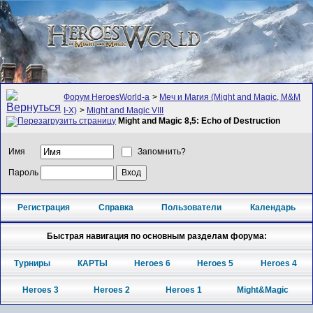
Форум HeroesWorld-а
>
Меч и Магия (Might and Magic, M&M
I-X)
>
Might and Magic VIII
Might and Magic 8,5: Echo of Destruction
Имя
Запомнить?
Пароль
Регистрация
Справка
Пользователи
Календарь
Быстрая навигация по основным разделам форума:
Турниры
КАРТЫ
Heroes 6
Heroes 5
Heroes 4
Heroes 3
Heroes 2
Heroes 1
Might&Magic