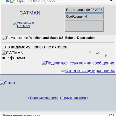
#2
09.02.2023, 16:29
^
Регистрация: 09.02.2023
CATMAN
Сообщения: 4
Re: Might and Magic 8,5: Echo of Destruction
...по видимому: проект не активен...
0
⚖️
0
«
Предыдущая тема
|
Следующая тема
»
Ваши права в разделе
^