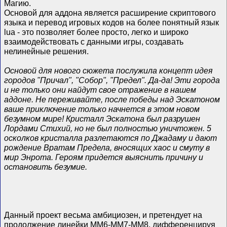
Магию.
Основой для аддона является расширение скриптового
языка и перевод игровых кодов на более понятный язык
lua - это позволяет более просто, легко и широко
взаимодействовать с данными игры, создавать
нелинейные решения.
Основой для нового сюжета послужила концепт идея
городов "Причал", "Собор", "Предел". Да-да! Эти города
и не только они найдут свое отражение в нашем
аддоне. Не переживайте, после победы над Эскатоном
ваше приключение только начнется в этом новом
безумном мире! Кристалл Эскатона был разрушен
Лордами Стихий, но не был полностью уничтожен. 5
осколков кристалла разлетаются по Джадаму и дают
рождение Вратам Предела, вносящих хаос и смуту в
мир Энрота. Героям придется выяснить причину и
остановить безумие.
Данный проект весьма амбициозен, и претендует на
продолжение линейки MM6-MM7-MM8, дифференцируя