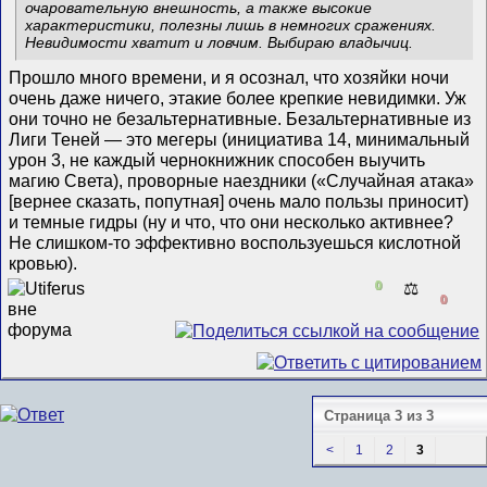
очаровательную внешность, а также высокие
характеристики, полезны лишь в немногих сражениях.
Невидимости хватит и ловчим. Выбираю владычиц.
Прошло много времени, и я осознал, что хозяйки ночи
очень даже ничего, этакие более крепкие невидимки. Уж
они точно не безальтернативные. Безальтернативные из
Лиги Теней — это мегеры (инициатива 14, минимальный
урон 3, не каждый чернокнижник способен выучить
магию Света), проворные наездники («Случайная атака»
[вернее сказать, попутная] очень мало пользы приносит)
и темные гидры (ну и что, что они несколько активнее?
Не слишком-то эффективно воспользуешься кислотной
кровью).
0
⚖️
0
Страница 3 из 3
<
1
2
3