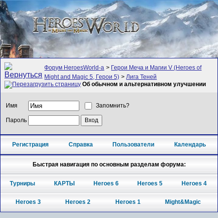
Форум HeroesWorld-а
>
Герои Меча и Магии V (Heroes of
Might and Magic 5, Герои 5)
>
Лига Теней
Об обычном и альтернативном улучшении
Имя
Запомнить?
Пароль
Регистрация
Справка
Пользователи
Календарь
Быстрая навигация по основным разделам форума:
Турниры
КАРТЫ
Heroes 6
Heroes 5
Heroes 4
Heroes 3
Heroes 2
Heroes 1
Might&Magic