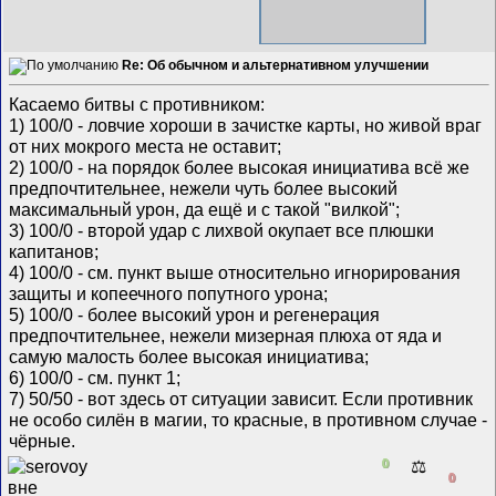
Re: Об обычном и альтернативном улучшении
Касаемо битвы с противником:
1) 100/0 - ловчие хороши в зачистке карты, но живой враг
от них мокрого места не оставит;
2) 100/0 - на порядок более высокая инициатива всё же
предпочтительнее, нежели чуть более высокий
максимальный урон, да ещё и с такой "вилкой";
3) 100/0 - второй удар с лихвой окупает все плюшки
капитанов;
4) 100/0 - см. пункт выше относительно игнорирования
защиты и копеечного попутного урона;
5) 100/0 - более высокий урон и регенерация
предпочтительнее, нежели мизерная плюха от яда и
самую малость более высокая инициатива;
6) 100/0 - см. пункт 1;
7) 50/50 - вот здесь от ситуации зависит. Если противник
не особо силён в магии, то красные, в противном случае -
чёрные.
0
⚖️
0