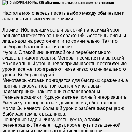
Re: Об обычном и альтернативном улучшении
Настала моя очередь писать выбор между обычными и
альтернативными улучшениями.
Ловчие. Ибо невидимость и высокий наносимый урон
решают множество ранних сражений. Ассасины сильны
лишь ядом на расстоянии, и то сомнительно. Так что
выбираю большей части ловчих.
Фурии. С такой инициативой они перебьют много
существ низкого уровня. Мегеры, несмотря на высокий
максимальный урон и невосприимчивость к ослаблению
урона, все же проигрывают из-за низкого минимального
урона. Выбираю фурий.
Минотавры-стражи пригодятся для быстрых сражений, а
против некромантов пригодятся минотавры-
надсмотрщики. Так что они сбалансированы.
Темные всадники. Куда уж важнее полный игнор защиты.
Умение у проворных наездников всегда бестолково —
могли бы нанести больший урон с разбега (как рыцари).
Выбираю темных всадников.
Пещерные гидры. Живучесть нужна, а также
регенерация. Темные гидры, кроме чуть повышенной
инициативы и сомнительной кислотной крови,