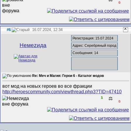
0
#6
16.07.2024, 12:34
^
Регистрация: 15.07.2024
Немеzида
Адрес: Серебряный город
Сообщения: 14
Re: Меч и Магия: Герои 6 - Каталог модов
вот мод на новых героев во все фракции
http://heroescommunity.com/viewthread.php3?TID=47410
1
⚖️
0