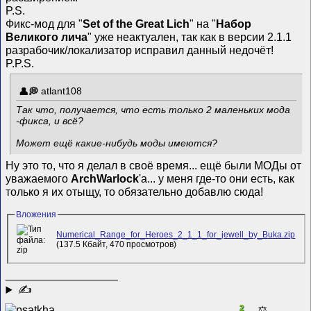
P.S.
Фикс-мод для "
Set of the Great Lich
" на "
Набор
Великого лича
" уже неактуален, так как в версии 2.1.1
разрабочик/локализатор исправил данный недочёт!
P.P.S.
atlant108
Так что, получается, что есть только 2 маленьких мода
-фикса, и всё?
Может ещё какие-нибудь моды имеются?
Ну это то, что я делал в своё время... ещё были МОДы от
уважаемого
ArchWarlock
'а... у меня где-то они есть, как
только я их отыщу, то обязательно добавлю сюда!
Вложения
Numerical_Range_for_Heroes_2_1_1_for_jewell_by_Buka.zip
(137.5 Кбайт, 470 просмотров)
__________________
✍
2
⚖️