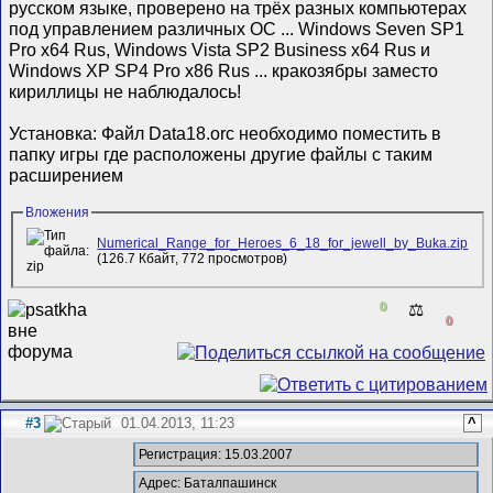
русском языке, проверено на трёх разных компьютерах
под управлением различных ОС ... Windows Seven SP1
Pro x64 Rus, Windows Vista SP2 Business x64 Rus и
Windows XP SP4 Pro x86 Rus ... кракозябры заместо
кириллицы не наблюдалось!
Установка: Файл Data18.orc необходимо поместить в
папку игры где расположены другие файлы с таким
расширением
Вложения
Numerical_Range_for_Heroes_6_18_for_jewell_by_Buka.zip
(126.7 Кбайт, 772 просмотров)
0
⚖️
0
#3
01.04.2013, 11:23
^
Регистрация: 15.03.2007
Адрес: Баталпашинск