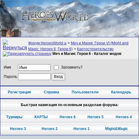
Форум HeroesWorld-а
>
Меч и Магия: Герои VI (Might and
Magic: Heroes 6, Герои 6)
>
Картостроительство
Меч и Магия: Герои 6 - Каталог модов
Имя
Запомнить?
Пароль
Регистрация
Справка
Пользователи
Календарь
Быстрая навигация по основным разделам форума:
Турниры
КАРТЫ
Heroes 6
Heroes 5
Heroes 4
Heroes 3
Heroes 2
Heroes 1
Might&Magic