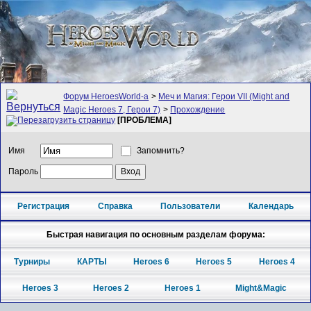
Форум HeroesWorld-а
>
Меч и Магия: Герои VII (Might and
Magic Heroes 7, Герои 7)
>
Прохождение
[ПРОБЛЕМА]
Имя
Запомнить?
Пароль
Регистрация
Справка
Пользователи
Календарь
Быстрая навигация по основным разделам форума:
Турниры
КАРТЫ
Heroes 6
Heroes 5
Heroes 4
Heroes 3
Heroes 2
Heroes 1
Might&Magic