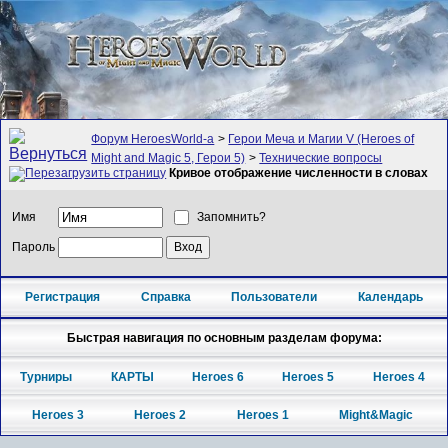
Форум HeroesWorld-а
>
Герои Меча и Магии V (Heroes of
Might and Magic 5, Герои 5)
>
Технические вопросы
Кривое отображение численности в словах
Имя
Запомнить?
Пароль
Регистрация
Справка
Пользователи
Календарь
Быстрая навигация по основным разделам форума:
Турниры
КАРТЫ
Heroes 6
Heroes 5
Heroes 4
Heroes 3
Heroes 2
Heroes 1
Might&Magic