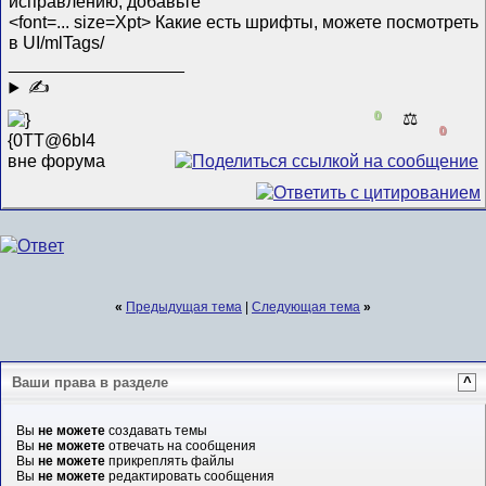
исправлению, добавьте
<font=... size=Xpt> Какие есть шрифты, можете посмотреть
в UI/mlTags/
__________________
✍
0
⚖️
0
«
Предыдущая тема
|
Следующая тема
»
Ваши права в разделе
^
Вы
не можете
создавать темы
Вы
не можете
отвечать на сообщения
Вы
не можете
прикреплять файлы
Вы
не можете
редактировать сообщения