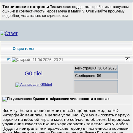
Технические вопросы
Техническая поддержка: проблемы с запуском,
ошибки и совместимость Героев Меча и Магии V. Описывайте проблему
подробно, желательно со скриншотом.
Опции темы
#1
11.04.2026, 20:21
^
Регистрация: 30.04.2025
G0ldiel
Сообщения: 56
Кривое отображение численности в словах
Всем ку. Если кто ещё помнит, я всё ещё делаю мод на HD
интерфейс ваниллы, в целом успешно! Думаю выложить первую
версию на юбилей игры в мае, но сейчас не об этом. В процессе
улучшения качества иконок характеристик заметил, что у мобов
(будь то нейтралы или вражеские герои) в численности корявый
текст. Например у слова Группа не видно буквы Г и так далее.