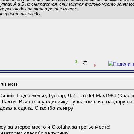
уппах А и Б не считаются, считается только место занятое в
ных раскладах занять третье место.
вердить расклады.
1
⚖️
0
Tru Herose
Синий, Подземелье, Гуннар, Лабета) def Max1984 (Красны
Шахти. Взял консу единичку. Гуннаром взял пандору на
овала сдача. Спасибо за игру!
у за второе место и Ckotuha за третье место!
низаторам спасибо за турнир!