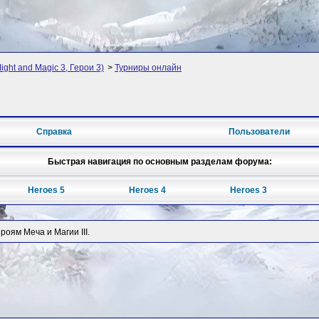
ight and Magic 3, Герои 3)
>
Турниры онлайн
Справка
Пользователи
Быстрая навигация по основным разделам форума:
Heroes 5
Heroes 4
Heroes 3
оям Меча и Магии III.