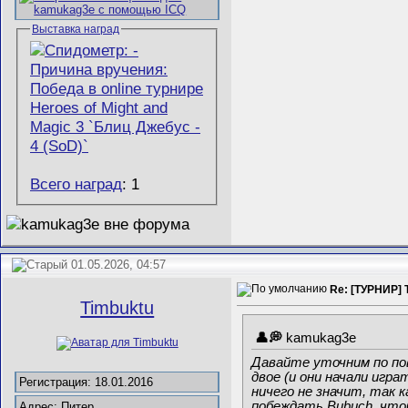
Выставка наград
Всего наград
: 1
01.05.2026, 04:57
Re: [ТУРНИР] 
Timbuktu
kamukag3e
Давайте уточним по пов
двое (и они начали игр
Регистрация: 18.01.2016
ничего не значит, так 
побеждать Bubuch, что
Адрес: Питер