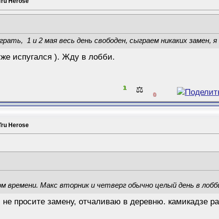
Tru Herose
грать, 1 и 2 мая весь день свободен, сыграем никаких замен, я
уже испугался ). Жду в лобби.
1
⚖️
0
Tru Herose
рм времени. Макс вторник и четверг обычно целый день в лобби
, не просите замену, отчаливаю в деревню. камикадзе р