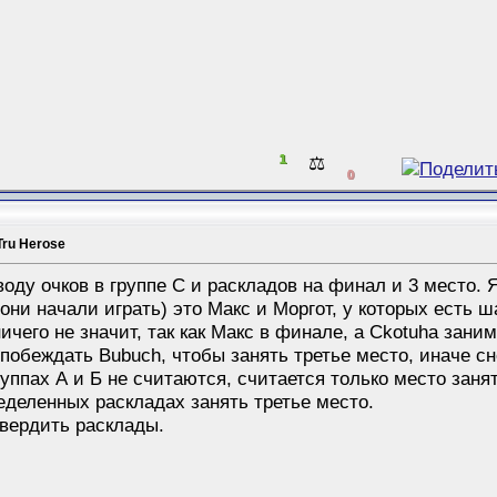
1
⚖️
0
Tru Herose
оду очков в группе С и раскладов на финал и 3 место. 
они начали играть) это Макс и Моргот, у которых есть ш
ничего не значит, так как Макс в финале, а Ckotuha зани
побеждать Bubuch, чтобы занять третье место, иначе сн
уппах А и Б не считаются, считается только место занят
еделенных раскладах занять третье место.
вердить расклады.