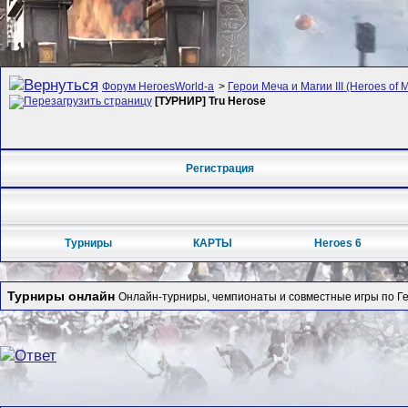
Форум HeroesWorld-а
>
Герои Меча и Магии III (Heroes of M
[ТУРНИР] Tru Herose
Регистрация
Турниры
КАРТЫ
Heroes 6
Турниры онлайн
Онлайн-турниры, чемпионаты и совместные игры по Гер