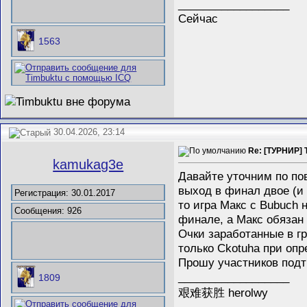
__________________
Сейчас
1563
30.04.2026, 23:14
Re: [ТУРНИР] 
kamukag3e
Давайте уточним по пов
выход в финал двое (и 
Регистрация: 30.01.2017
то игра Макс с Bubuch 
Сообщения: 926
финале, а Макс обязан 
Очки заработанные в гр
только Ckotuha при опр
Прошу участников подт
__________________
1809
艰难获胜 herolwy