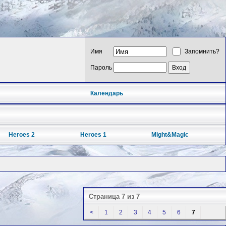
Имя
Запомнить?
Пароль
Календарь
Heroes 2
Heroes 1
Might&Magic
Страница 7 из 7
<
1
2
3
4
5
6
7