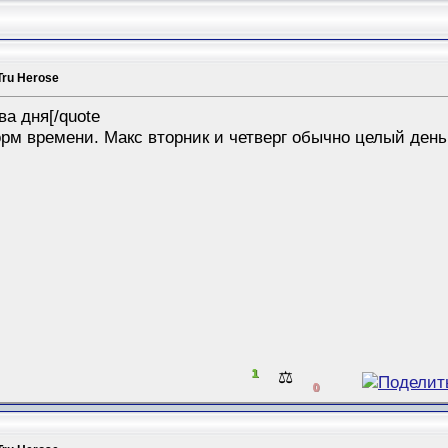
Tru Herose
ва дня[/quote
рм времени. Макс вторник и четверг обычно целый день 
1
⚖️
0