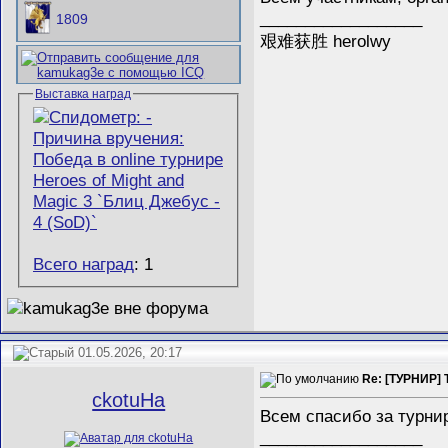
__________________
1809
艰难获胜 herolwy
Выставка наград
Всего наград
: 1
01.05.2026, 20:17
Re: [ТУРНИР] 
ckotuHa
Всем спасибо за турни
__________________