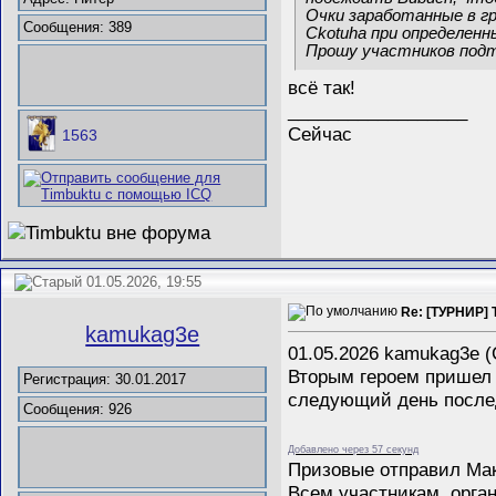
Очки заработанные в гр
Сообщения: 389
Ckotuha при определен
Прошу участников подт
всё так!
__________________
Сейчас
1563
01.05.2026, 19:55
Re: [ТУРНИР] 
kamukag3e
01.05.2026 kamukag3e (
Вторым героем пришел 
Регистрация: 30.01.2017
следующий день послед
Сообщения: 926
Добавлено через 57 секунд
Призовые отправил Макс
Всем участникам, орга