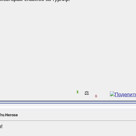
1
⚖️
0
Tru Herose
р!