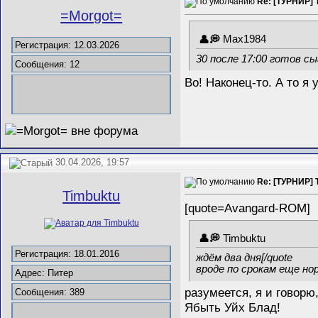
Re: [ТУРНИР] 
=Morgot=
Max1984
Регистрация: 12.03.2026
30 после 17:00 готов сы
Сообщения: 12
Во! Наконец-то. А то я 
30.04.2026, 19:57
Re: [ТУРНИР] 
Timbuktu
[quote=Avangard-ROM]
Timbuktu
Регистрация: 18.01.2016
ждём два дня[/quote
вроде по срокам еще но
Адрес: Питер
разумеется, я и говорю
Сообщения: 389
Ябыть Уйх Блад!