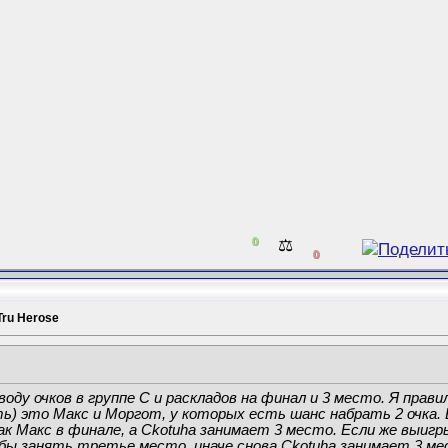
0
⚖️
0
Tru Herose
оду очков в группе С и раскладов на финал и 3 место. Я прав
ать) это Макс и Моргот, у которых есть шанс набрать 2 очка.
как Макс в финале, а Ckotuha занимает 3 место. Если же выи
бы занять третье место, иначе снова Ckotuha занимает 3 ме