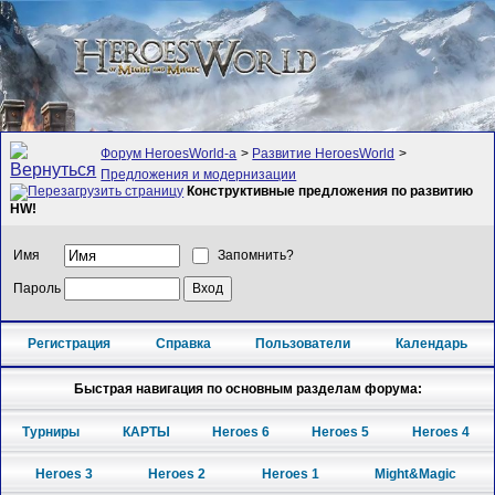
Форум HeroesWorld-а
>
Развитие HeroesWorld
>
Предложения и модернизации
Конструктивные предложения по развитию
HW!
Имя
Запомнить?
Пароль
Регистрация
Справка
Пользователи
Календарь
Быстрая навигация по основным разделам форума:
Турниры
КАРТЫ
Heroes 6
Heroes 5
Heroes 4
Heroes 3
Heroes 2
Heroes 1
Might&Magic