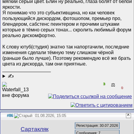
мягкий серый цвет. Блин ну реально, глаза болят от белой
яркости.
Я понимаю что это субъективщина, но как человек
пользующийся дискордом, фотошопом, премьер про,
блендером, сабстенс пеинтером и прочими штуками
которые в тёмно серых тонах... скролить любимый форум
реально дискомфортно.
К слову ютуб(студия) знатно так напортачили, последние
изменения сделали тёмную тему слишком чёрной
(раньше было лучше). Поэтому рекомендую всё же брать
цвета из дискорда, там они приятные.
__________________
✍
3
⚖️
0
#86
01.08.2026, 15:05
^
Регистрация: 30.07.2026
Сартакляк
Сообщения: 7