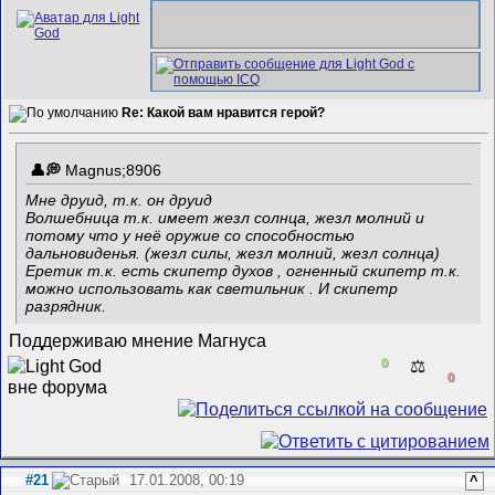
Re: Какой вам нравится герой?
Magnus;8906
Мне друид, т.к. он друид
Волшебница т.к. имеет жезл солнца, жезл молний и
потому что у неё оружие со способностью
дальновиденья. (жезл силы, жезл молний, жезл солнца)
Еретик т.к. есть скипетр духов , огненный скипетр т.к.
можно использовать как светильник
. И скипетр
разрядник.
Поддерживаю мнение Магнуса
0
⚖️
0
#21
17.01.2008, 00:19
^