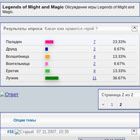
Legends of Might and Magic
Обсуждение игры Legends of Might and
Magic.
Результаты опроса
: Какая вам нравится герой ?
^
Паладин
7
23.33%
Друид
2
6.67%
Волшебница
4
13.33%
Воительница
2
6.67%
Еретик
4
13.33%
Лучник
11
36.67%
Страница 2 из 2
<
1
2
Опции темы
#16
07.11.2007, 10:35
^