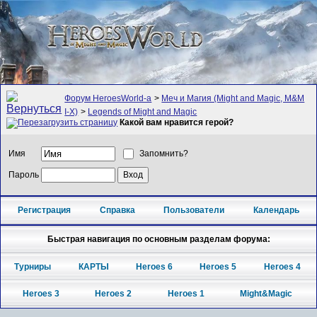
Форум HeroesWorld-а
>
Меч и Магия (Might and Magic, M&M
I-X)
>
Legends of Might and Magic
Какой вам нравится герой?
Имя
Запомнить?
Пароль
Регистрация
Справка
Пользователи
Календарь
Быстрая навигация по основным разделам форума:
Турниры
КАРТЫ
Heroes 6
Heroes 5
Heroes 4
Heroes 3
Heroes 2
Heroes 1
Might&Magic