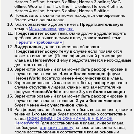
Heroes 2 offline; Heroes 3 offline; Heroes 3 online; WoG
offline; WoG online; TE ofline; TE online; Heroes 4 offline;
Heroes 4 online; Heroes 5 online; Heroes 5 offline.
Пользователь клана не может находится одновременно
более чем в одном клане.
Клан обязательно должен иметь
Представительскую
тему
в
Межклановом разделе
.
Представительская тема
клана должна удовлетворять
требованиям выдвигаемым к представительской теме.
[
Перейти к требованиям
]
Лидер клана
должен постоянно обновлять
Представительскую тему
в случае если появляются
какие-то изменения (После официальной регистрации
клана на
HeroesWorld
ему предоставляется необходимые
для этого права).
Зарегистрированный клан может быть расформирован в
случае если в течение
4-ех и более месяцев
форум
HeroesWorld
посетило менее
4-ех участников
клана.
Зарегистрированный клан может быть расформирован в
случае отсутствия лидера клана и его заместителя на
форуме
HeroesWorld
в течение
2-ух и более месяцев
.
Зарегистрированный клан может быть расформирован в
случае если в клане в течение
2-ух и более месяцев
будет менее
4-ех участников
клана.
Расформированный клан может быть восстановлен, если в
течении
1-го месяца
будет восстановлено соответствие
клана
ОСНОВНЫМ ПОЛОЖЕНИЯМ ДЛЯ КЛАНОВ
HeroesWorld
(для восстановления клана, лидеру клана
необходимо
отправить заявку
на восстановление клана,
после восстановления соответствия клана основным