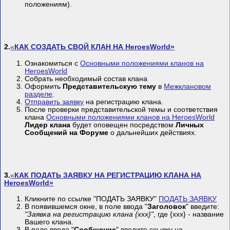
положениям).
2.
«
КАК СОЗДАТЬ СВОЙ КЛАН НА
HeroesWorld
»
Ознакомиться с
Основными положениями кланов на
HeroesWorld
Собрать необходимый состав клана
Оформить
Представительскую тему
в
Межклановом
разделе
.
Отправить заявку
на регистрацию клана.
После проверки представительской темы и соответствия
клана
Основными положениями кланов на HeroesWorld
Лидер клана
будет оповещен посредством
Личных
Сообщений на Форуме
о дальнейших действиях.
3.
«
КАК ПОДАТЬ ЗАЯВКУ НА РЕГИСТРАЦИЮ КЛАНА НА
HeroesWorld
»
Кликните по ссылке "ПОДАТЬ ЗАЯВКУ"
ПОДАТЬ ЗАЯВКУ
В появившемся окне, в поле ввода "
Заголовок
" введите:
"Заявка на регистрацию клана {xxx}"
, где {xxx} - название
Вашего клана.
В поле ввода "
Сообщение
" введите ссылку на