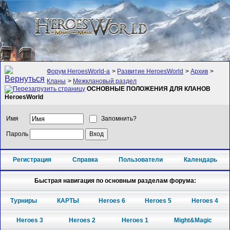
Форум HeroesWorld-а
>
Развитие HeroesWorld
>
Архив
>
Кланы
>
Межклановый раздел
ОСНОВНЫЕ ПОЛОЖЕНИЯ ДЛЯ КЛАНОВ
HeroesWorld
Имя
Запомнить?
Пароль
Регистрация
Справка
Пользователи
Календарь
Быстрая навигация по основным разделам форума:
Турниры
КАРТЫ
Heroes 6
Heroes 5
Heroes 4
Heroes 3
Heroes 2
Heroes 1
Might&Magic