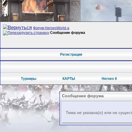
Форум HeroesWorld-а
Сообщение форума
Регистрация
Турниры
КАРТЫ
Heroes 6
Сообщение форума
Тема не указана(о) или не сущес