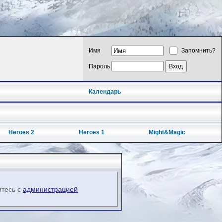
Имя
Запомнить?
Пароль
Календарь
Heroes 2
Heroes 1
Might&Magic
итесь с
администрацией