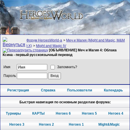
Форум HeroesWorld-а
>
Меч и Магия (Might and Magic, M&M
I-X)
>
Might and Magic IV
[ОБЪЯВЛЕНИЕ] Меч и Магия 4: Облака
Ксина - первый русскоязычный перевод
Имя
Запомнить?
Пароль
Регистрация
Справка
Пользователи
Календарь
Быстрая навигация по основным разделам форума:
Турниры
КАРТЫ
Heroes 6
Heroes 5
Heroes 4
Heroes 3
Heroes 2
Heroes 1
Might&Magic