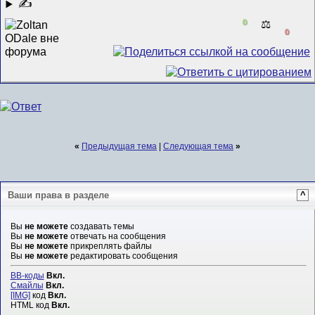
✍
0
⚖️
0
«
Предыдущая тема
|
Следующая тема
»
Ваши права в разделе
^
Вы
не можете
создавать темы
Вы
не можете
отвечать на сообщения
Вы
не можете
прикреплять файлы
Вы
не можете
редактировать сообщения
BB-коды
Вкл.
Смайлы
Вкл.
[IMG]
код
Вкл.
HTML код
Вкл.