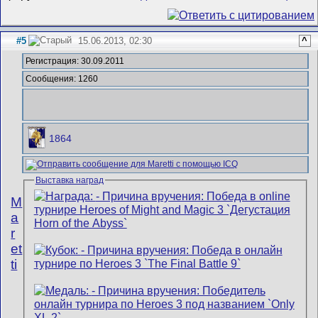
#5
15.06.2013, 02:30
^
Регистрация: 30.09.2011
Сообщения: 1260
1864
Выставка наград
M
a
r
et
ti