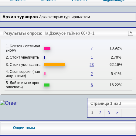
Heroes 3
Heroes 2
Heroes 1
Might&Magic
Архив турниров
Архив старых турнирных тем.
Результаты опроса
: На Джебусе таймер 60+8+1
^
1. Близок к оптимал
7
18.92%
ьному
2. Стоит увеличить
1
2.70%
3. Стоит уменьшить
23
62.16%
4. Своя версия (нап
2
5.41%
ишу в теме)
5. Дайте и мне прог
6
16.22%
олосвать)
Страница 1 из 3
1
2
3
>
Опции темы