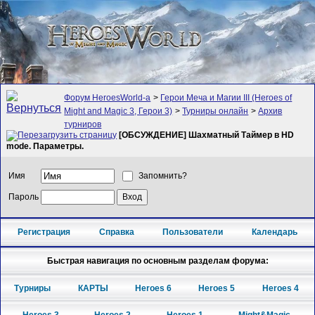
Форум HeroesWorld-а
>
Герои Меча и Магии III (Heroes of
Might and Magic 3, Герои 3)
>
Турниры онлайн
>
Архив
турниров
[ОБСУЖДЕНИЕ] Шахматный Таймер в HD
mode. Параметры.
Имя
Запомнить?
Пароль
Регистрация
Справка
Пользователи
Календарь
Быстрая навигация по основным разделам форума:
Турниры
КАРТЫ
Heroes 6
Heroes 5
Heroes 4