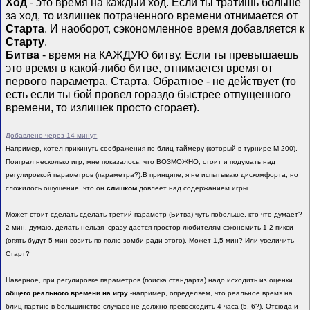
Ход
- это время на каждый ход. Если ты тратишь больше
за ход, то излишек потраченного времени отнимается от
Старта
. И наоборот, сэкономленное время добавляется к
Старту
.
Битва
- время на КАЖДУЮ битву. Если ты превышаешь
это время в какой-либо битве, отнимается время от
первого параметра, Старта. Обратное - не действует (то
есть если ты бой провел гораздо быстрее отпущенного
времени, то излишек просто сгорает).
Добавлено через 14 минут
Например, хотел прикинуть соображения по блиц-таймеру (который в турнире М-200).
Поиграл несколько игр, мне показалось, что ВОЗМОЖНО, стоит и подумать над
регулировкой параметров (параметра?).В принципе, я не испытываю дискомфорта, но
сложилось ощущение, что он
слишком
довлеет над содержанием игры.
Может стоит сделать сделать третий параметр (Битва) чуть побольше, кто что думает?
2 мин, думаю, делать нельзя -сразу дается простор любителям сэкономить 1-2 пикси
(опять будут 5 мин возить по полю зомби ради этого). Может 1,5 мин? Или увеличить
Старт?
Наверное, при регулировке параметров (поиска стандарта) надо исходить из оценки
общего реального времени на игру
-например, определяем, что реальное время на
блиц-партию в большинстве случаев не должно превосходить 4 часа (5, 6?). Отсюда и