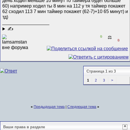
день ходил меньше 10 минут то таймера будет больше
60) например ходил ты 8 мин на 112 у тя таймер покажет
62 сходил 113 7 мин таймер покажет (62-7)+10 65 минут) и
тд)
__________________
✍
0
⚖️
0
Страница 1 из 3
1
2
3
>
«
Предыдущая тема
|
Следующая тема
»
Ваши права в разделе
^