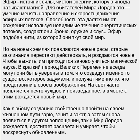
Эфир - источник силы, чистой энергии, которую иногда
называют магией. Для обитателей Мира Лордов это —
умение менять направление и скорость движения
эфирных потоков. Способность эта дается им от
рождения: используя невидимые течения энергетических
потоков, создают они броню, оружие и слуг... Эфир
подобен нити, из которой они ткут свой мир.
Но на новых землях появляются новые расы, старые
заклинания перестают действовать, и рождаются новые.
Чтобы выжить, им приходится заново учиться магической
науке. В краткий период Великих Перемен не всегда
могут они быть уверены в том, что создадут именно то
существо, которое задумали, и получат именно то, что
представили в своем воображении. На свет часто
появляется нечто чуждое и неизведанное, а вместе с
этим рождается новый мир...
Как любому созданию свойственно пройти на своем
жизненном пути зарю, зенит и закат, а затем снова
появиться в другом воплощении, так и Мир Лордов
рождается, достигает расцвета и умирает, чтобы
воскреснуть обновленным.