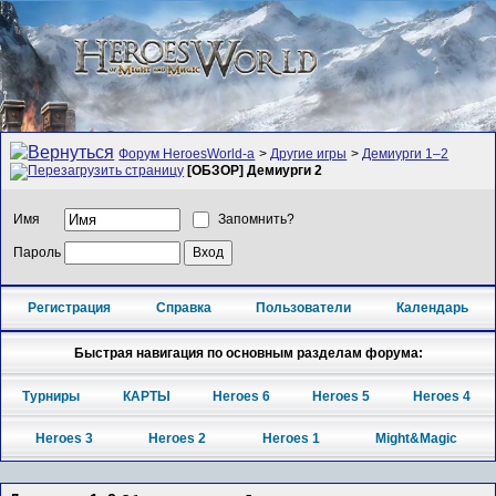
Форум HeroesWorld-а
>
Другие игры
>
Демиурги 1–2
[ОБЗОР] Демиурги 2
Имя
Запомнить?
Пароль
Регистрация
Справка
Пользователи
Календарь
Быстрая навигация по основным разделам форума:
Турниры
КАРТЫ
Heroes 6
Heroes 5
Heroes 4
Heroes 3
Heroes 2
Heroes 1
Might&Magic