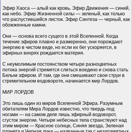
Эфир Хаоса — алый как кровь. Эфир Движения — синий,
как небо. Эфир Жизненной силы — зеленый, как только
что распустившийся листок. Эфир Синтеза — черный, как
обожженные камни.
Они — основа всего сущего в этой Вселенной. Когда
течение эфиров плавно и размеренно, они порождают
энергию в чистом виде, но если их бег ускоряется, в
эфирных вихрях рождается материя.
С неумолимым постоянством четыре разноцветных
потока энергий стремятся слиться воедино и снова стать
Белым эфиром. И там, где они смешивают свои струи в
стремительном водовороте, начинается мир Лордов.
МИР ЛОРДОВ
Это лишь один из миров Вселенной Эфира. Разумным
обитателям Мира Лордов известно, что твердь под
ногами — на самом деле лишь эфирный водоворот,
сгусток энергии. Четыре небесных тела странствуют над
этим миром — Красное солнце, Синяя звезда, Зеленая
планета и Черная луна — названные так с незапамятных