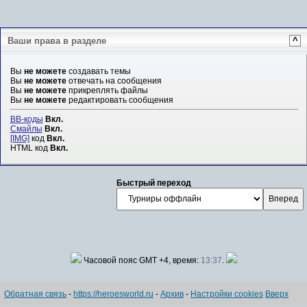
Ваши права в разделе
^
Вы
не можете
создавать темы
Вы
не можете
отвечать на сообщения
Вы
не можете
прикреплять файлы
Вы
не можете
редактировать сообщения
BB-коды
Вкл.
Смайлы
Вкл.
[IMG]
код
Вкл.
HTML код
Вкл.
Быстрый переход
Часовой пояс GMT +4, время:
13:37
.
Обратная связь
-
https://heroesworld.ru
-
Архив
-
Настройки cookies
Вверх