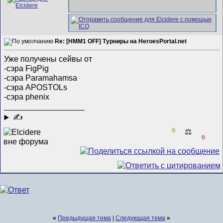
Re: [HMM1 OFF] Турниры на HeroesPortal.net
Уже получены сейвы от
-сэра FigPig
-сэра Paramahamsa
-сэра APOSTOLs
-сэра phenix
__________________
✍
0
⚖️
0
«
Предыдущая тема
|
Следующая тема
»