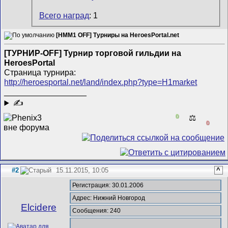
Всего наград
: 1
[HMM1 OFF] Турниры на HeroesPortal.net
[ТУРНИР-OFF] Турнир торговой гильдии на
HeroesPortal
Страница турнира:
http://heroesportal.net/land/index.php?type=H1market
__________________
✍
0
⚖️
0
#2
15.11.2015, 10:05
^
Регистрация: 30.01.2006
Адрес: Нижний Новгород
Elcidere
Сообщения: 240