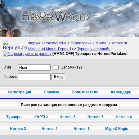
Форум HeroesWorld-а
>
Герои Меча и Магии I (Heroes of
Might and Magic, Герои 1)
>
Турниры оффлайн
[HMM1 OFF] Турниры на HeroesPortal.net
Имя
Запомнить?
Пароль
Регистрация
Справка
Пользователи
Календарь
Быстрая навигация по основным разделам форума:
Турниры
КАРТЫ
Heroes 6
Heroes 5
Heroes 4
Heroes 3
Heroes 2
Heroes 1
Might&Magic