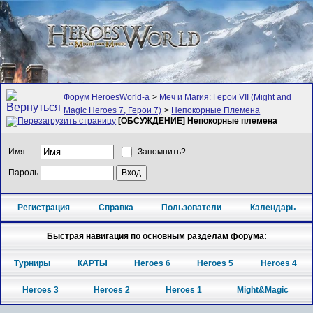
Форум HeroesWorld-а
>
Меч и Магия: Герои VII (Might and
Magic Heroes 7, Герои 7)
>
Непокорные Племена
[ОБСУЖДЕНИЕ] Непокорные племена
Имя
Запомнить?
Пароль
Регистрация
Справка
Пользователи
Календарь
Быстрая навигация по основным разделам форума:
Турниры
КАРТЫ
Heroes 6
Heroes 5
Heroes 4
Heroes 3
Heroes 2
Heroes 1
Might&Magic