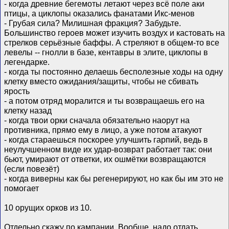
- когда древние бегемоты летают через всё поле аки
птицы, а циклопы оказались фанатами Икс-менов
- Грубая сила? Милишная фракция? Забудьте.
Большинство героев может изучить воздух и кастовать на
стрелков серьёзные баффы. А стреляют в общем-то все
левелы -- гнолли в базе, кентавры в элите, циклопы в
легендарке.
- когда ты постоянно делаешь бесполезные ходы на одну
клетку вместо ожидания/защиты, чтобы не сбивать
ярость
- а потом отряд моралится и ты возвращаешь его на
клетку назад
- когда твои орки сначала обязательно наорут на
противника, прямо ему в лицо, а уже потом атакуют
- когда стараешься поскорее улучшить гарпий, ведь в
неулучшенном виде их удар-возврат работает так: они
бьют, умирают от ответки, их ошмётки возвращаются
(если повезёт)
- когда виверны как бы регенерируют, но как бы им это не
помогает
10 орущих орков из 10.
Отдельно скажу по кампании. Вообще, надо отдать