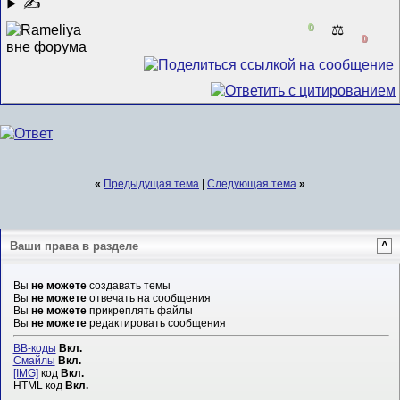
✍
0
⚖️
0
«
Предыдущая тема
|
Следующая тема
»
Ваши права в разделе
^
Вы
не можете
создавать темы
Вы
не можете
отвечать на сообщения
Вы
не можете
прикреплять файлы
Вы
не можете
редактировать сообщения
BB-коды
Вкл.
Смайлы
Вкл.
[IMG]
код
Вкл.
HTML код
Вкл.