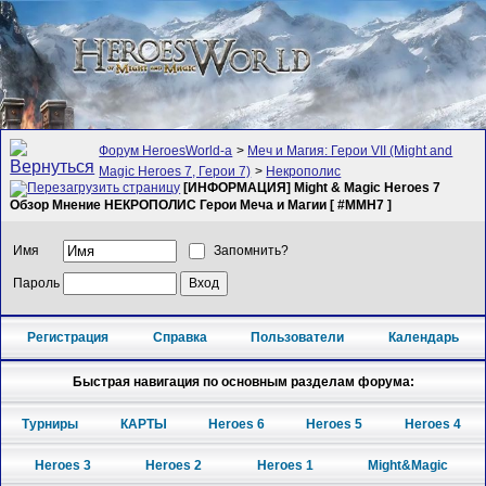
Форум HeroesWorld-а
>
Меч и Магия: Герои VII (Might and
Magic Heroes 7, Герои 7)
>
Некрополис
[ИНФОРМАЦИЯ] Might & Magic Heroes 7
Обзор Мнение НЕКРОПОЛИС Герои Меча и Магии [ #MMH7 ]
Имя
Запомнить?
Пароль
Регистрация
Справка
Пользователи
Календарь
Быстрая навигация по основным разделам форума:
Турниры
КАРТЫ
Heroes 6
Heroes 5
Heroes 4
Heroes 3
Heroes 2
Heroes 1
Might&Magic