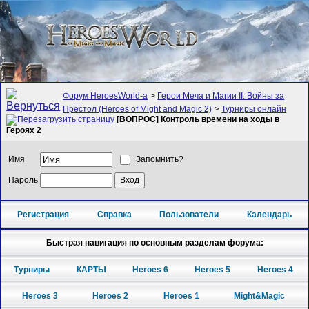
Форум HeroesWorld-а
>
Герои Меча и Магии II: Войны за
Престол (Heroes of Might and Magic 2)
>
Турниры онлайн
[ВОПРОС] Контроль времени на ходы в
Героях 2
Имя
Запомнить?
Пароль
Регистрация
Справка
Пользователи
Календарь
Быстрая навигация по основным разделам форума:
Турниры
КАРТЫ
Heroes 6
Heroes 5
Heroes 4
Heroes 3
Heroes 2
Heroes 1
Might&Magic