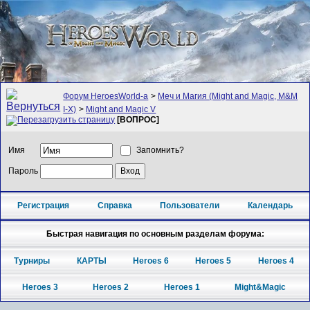
Форум HeroesWorld-а
>
Меч и Магия (Might and Magic, M&M
I-X)
>
Might and Magic V
[ВОПРОС]
Имя
Запомнить?
Пароль
Регистрация
Справка
Пользователи
Календарь
Быстрая навигация по основным разделам форума:
Турниры
КАРТЫ
Heroes 6
Heroes 5
Heroes 4
Heroes 3
Heroes 2
Heroes 1
Might&Magic