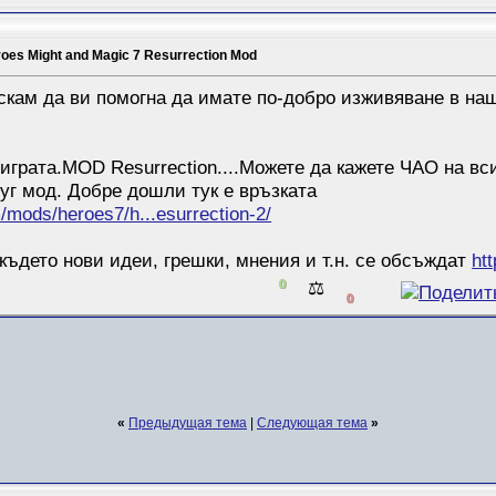
s Might and Magic 7 Resurrection Mod
скам да ви помогна да имате по-добро изживяване в наш
грата.MOD Resurrection....Можете да кажете ЧАО на всич
руг мод. Добре дошли тук е връзката
mods/heroes7/h...esurrection-2/
 където нови идеи, грешки, мнения и т.н. се обсъждат
ht
0
⚖️
0
«
Предыдущая тема
|
Следующая тема
»