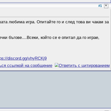
#1
^
ата любима игра. Опитайте го и след това ви чакам за
ки бъгове....Всеки, който се е опитал да го играе,
tps://discord.gg/vhyRCKj9