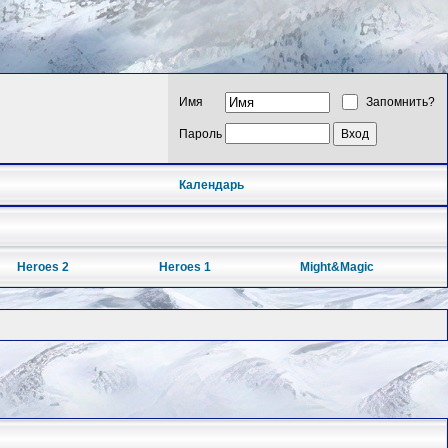
Имя
Запомнить?
Пароль
Календарь
Heroes 2
Heroes 1
Might&Magic