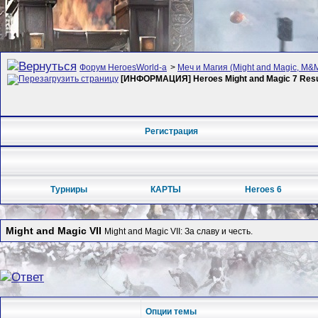
Форум HeroesWorld-а
>
Меч и Магия (Might and Magic, M&M
[ИНФОРМАЦИЯ] Heroes Might and Magic 7 Resu
Регистрация
Турниры
КАРТЫ
Heroes 6
Might and Magic VII
Might and Magic VII: За славу и честь.
Опции темы