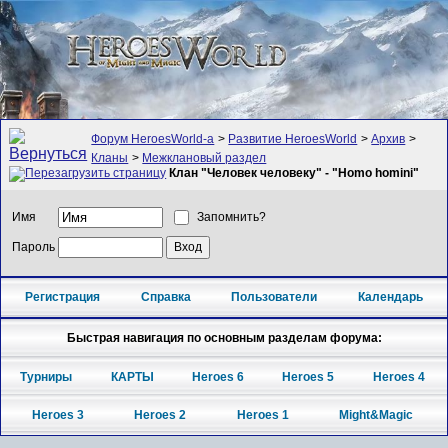
Форум HeroesWorld-а
>
Развитие HeroesWorld
>
Архив
>
Кланы
>
Межклановый раздел
Клан "Человек человеку" - "Homo homini"
Имя
Запомнить?
Пароль
Регистрация
Справка
Пользователи
Календарь
Быстрая навигация по основным разделам форума:
Турниры
КАРТЫ
Heroes 6
Heroes 5
Heroes 4
Heroes 3
Heroes 2
Heroes 1
Might&Magic