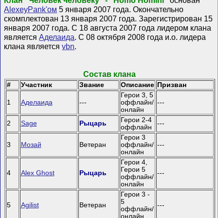
Клан "Человек человеку" - "Homo Homini"
основан
AlexeyPank'ом
5 января 2007 года. Окончательно
скомплектован 13 января 2007 года. Зарегистрирован 15
января 2007 года. С 18 августа 2007 года лидером клана
является
Аделаида
. С 08 октября 2008 года и.о. лидера
клана является
vbn
.
Состав клана
#
Участник
Звание
Описание
Призван
Герои 3, 5
1
Аделаида
---
оффлайн/
---
онлайн
Герои 2-4
2
Sage
Рыцарь
---
оффлайн
Герои 3
3
Мозай
Ветеран
оффлайн/
---
онлайн
Герои 4,
Герои 5
4
Alex Ghost
Рыцарь
---
оффлайн/
онлайн
Герои 3 -
5
5
Agilist
Ветеран
---
оффлайн/
онлайн