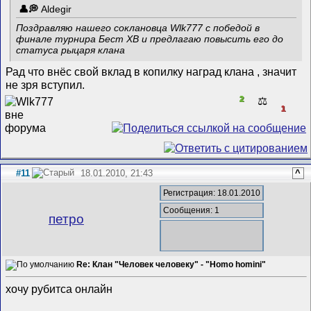
Aldegir
Поздравляю нашего соклановца Wlk777 с победой в
финале турнира Бест ХВ и предлагаю повысить его до
статуса рыцаря клана
Рад что внёс свой вклад в копилку наград клана , значит
не зря вступил.
2
⚖️
1
#11
18.01.2010, 21:43
^
Регистрация: 18.01.2010
Сообщения: 1
петро
Re: Клан "Человек человеку" - "Homo homini"
хочу рубитса онлайн