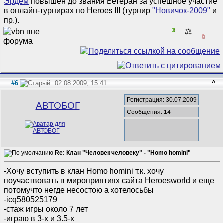
Эрдем
повышен до звания Ветеран за успешное участие
в онлайн-турнирах по Heroes III (турнир
"Новичок-2009"
и
пр.).
3
⚖️
0
#6
02.08.2009, 15:41
^
Регистрация: 30.07.2009
АВТОБОГ
Сообщения: 14
Re: Клан "Человек человеку" - "Homo homini"
-Хочу вступить в клан Homo homini т.к. хочу
поучаствовать в мироприятиях сайта Heroesworld и еще
потомучто негде несостою а хотелосьбы
-icq580525179
-cтаж игры около 7 лет
-играю в 3-х и 3.5-х