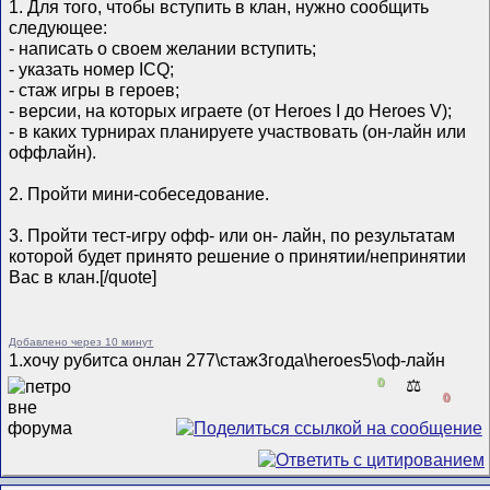
1. Для того, чтобы вступить в клан, нужно сообщить
следующее:
- написать о своем желании вступить;
- указать номер ICQ;
- стаж игры в героев;
- версии, на которых играете (от Heroes I до Heroes V);
- в каких турнирах планируете участвовать (он-лайн или
оффлайн).
2. Пройти мини-собеседование.
3. Пройти тест-игру офф- или он- лайн, по результатам
которой будет принято решение о принятии/непринятии
Вас в клан.[/quote]
Добавлено через 10 минут
1.хочу рубитса онлан 277\стаж3года\heroes5\оф-лайн
0
⚖️
0