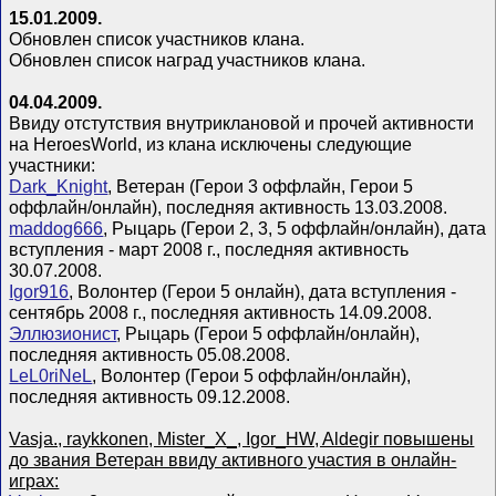
15.01.2009.
Обновлен список участников клана.
Обновлен список наград участников клана.
04.04.2009.
Ввиду отстутствия внутриклановой и прочей активности
на HeroesWorld, из клана исключены следующие
участники:
Dark_Knight
, Ветеран (Герои 3 оффлайн, Герои 5
оффлайн/онлайн), последняя активность 13.03.2008.
maddog666
, Рыцарь (Герои 2, 3, 5 оффлайн/онлайн), дата
вступления - март 2008 г., последняя активность
30.07.2008.
Igor916
, Волонтер (Герои 5 онлайн), дата вступления -
сентябрь 2008 г., последняя активность 14.09.2008.
Эллюзионист
, Рыцарь (Герои 5 оффлайн/онлайн),
последняя активность 05.08.2008.
LeL0riNeL
, Волонтер (Герои 5 оффлайн/онлайн),
последняя активность 09.12.2008.
Vasja., raykkonen, Mister_X_, Igor_HW, Aldegir повышены
до звания Ветеран ввиду активного участия в онлайн-
играх: