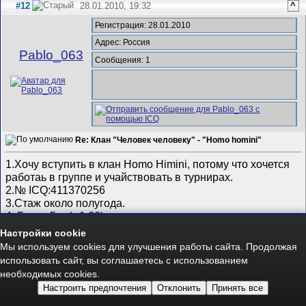
#12
28.01.2010, 19:32
^
Регистрация: 28.01.2010
Адрес: Россия
Pablo_063
Сообщения: 1
Re: Клан "Человек человеку" - "Homo homini"
1.Хочу вступить в клан Homo Himini, потому что хочется
работаь в группе и учайствовать в турнирах.
2.№ ICQ:411370256
3.Стаж около полугода.
4. Герои 5-е (v.1.60)
5.хотел бы учавствовать в оффлайн турнирах (т. к. инет
Настройки cookie
прёт по-среднему), но это временно.
Мы используем cookies для улучшения работы сайта. Продолжая
0
⚖️
использовать сайт, вы соглашаетесь с использованием
0
необходимых cookies.
Настроить предпочтения
Отклонить
Принять все