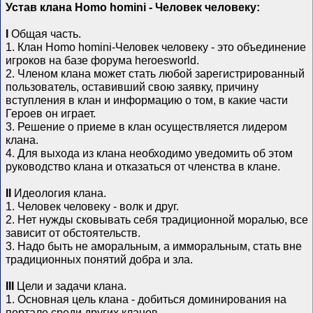
Устав клана Homo homini - Человек человеку:
I
Общая часть.
1. Клан Homo homini-Человек человеку - это объединение
игроков на базе форума heroesworld.
2. Членом клана может стать любой зарегистрированный
пользователь, оставивший свою заявку, причину
вступления в клан и информацию о том, в какие части
Героев он играет.
3. Решение о приеме в клан осуществляется лидером
клана.
4. Для выхода из клана необходимо уведомить об этом
руководство клана и отказаться от членства в клане.
II
Идеология клана.
1. Человек человеку - волк и друг.
2. Нет нужды сковывать себя традиционной моралью, все
зависит от обстоятельств.
3. Надо быть не аморальным, а имморальным, стать вне
традиционных понятий добра и зла.
III
Цели и задачи клана.
1. Основная цель клана - добиться доминирования на
портале среди других кланов.