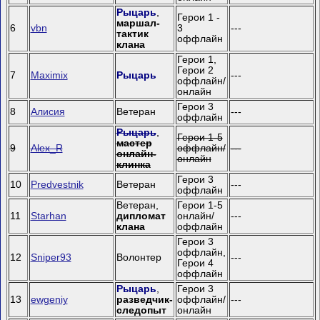
Рыцарь
,
Герои 1 -
маршал-
6
vbn
3
---
тактик
оффлайн
клана
Герои 1,
Герои 2
7
Maximix
Рыцарь
---
оффлайн/
онлайн
Герои 3
8
Алисия
Ветеран
---
оффлайн
Рыцарь
,
Герои 1-5
мастер
9
Alex_R
оффлайн/
---
онлайн-
онлайн
клинка
Герои 3
10
Predvestnik
Ветеран
---
оффлайн
Ветеран,
Герои 1-5
11
Starhan
дипломат
онлайн/
---
клана
оффлайн
Герои 3
оффлайн,
12
Sniper93
Волонтер
---
Герои 4
оффлайн
Рыцарь
,
Герои 3
13
ewgeniy
разведчик-
оффлайн/
---
следопыт
онлайн