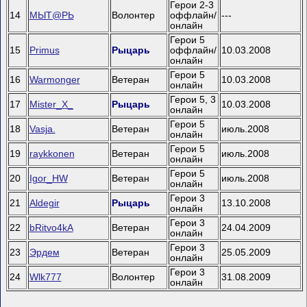
Герои 2-3
14
МЫТ@РЬ
Волонтер
оффлайн/
---
онлайн
Герои 5
15
Primus
Рыцарь
оффлайн/
10.03.2008
онлайн
Герои 5
16
Warmonger
Ветеран
10.03.2008
онлайн
Герои 5, 3
17
Mister_X_
Рыцарь
10.03.2008
онлайн
Герои 5
18
Vasja.
Ветеран
июль.2008
онлайн
Герои 5
19
raykkonen
Ветеран
июль.2008
онлайн
Герои 5
20
Igor_HW
Ветеран
июль.2008
онлайн
Герои 3
21
Aldegir
Рыцарь
13.10.2008
онлайн
Герои 3
22
bRitvo4kA
Ветеран
24.04.2009
онлайн
Герои 3
23
Эрдем
Ветеран
25.05.2009
онлайн
Герои 3
24
Wlk777
Волонтер
31.08.2009
онлайн