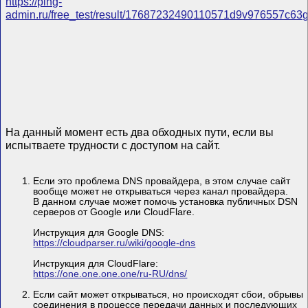
https://ping-
admin.ru/free_test/result/17687232490110571d9v976557c63g
На данный момент есть два обходных пути, если вы
испытваете трудности с доступом на сайт.
Если это проблема DNS провайдера, в этом случае сайт
вообще может не открываться через канал провайдера.
В данном случае может помочь установка публичных DSN
серверов от Google или CloudFlare.
Инструкция для Google DNS:
https://cloudparser.ru/wiki/google-dns
Инструкция для CloudFlare:
https://one.one.one.one/ru-RU/dns/
Если сайт может открываться, но происходят сбои, обрывы
соединения в процессе передачи данных и последующих