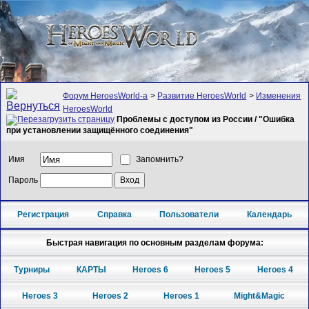
Форум HeroesWorld-а
>
Развитие HeroesWorld
>
Изменения
HeroesWorld
Проблемы с доступом из России / "Ошибка
при установлении защищённого соединения"
Имя
Запомнить?
Пароль
Регистрация
Справка
Пользователи
Календарь
Быстрая навигация по основным разделам форума:
Турниры
КАРТЫ
Heroes 6
Heroes 5
Heroes 4
Heroes 3
Heroes 2
Heroes 1
Might&Magic