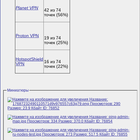
Planet VPN
42 из 74
точек (56%)
Proton VPN
19 из 74
точек (25%)
HotspotShield
16 из 74
VPN
точек (22%)
Миниатюры