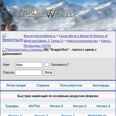
Форум HeroesWorld-а
>
Герои Меча и Магии III (Heroes of
Might and Magic 3, Герои 3)
>
Картостроительство
>
Карты:
Рог Бездны / HOTA
[M] "DragonTest" - лактест-арена с
драконами⚔
Имя
Запомнить?
Пароль
Регистрация
Справка
Пользователи
Календарь
Быстрая навигация по основным разделам форума:
Турниры
КАРТЫ
Heroes 6
Heroes 5
Heroes 4