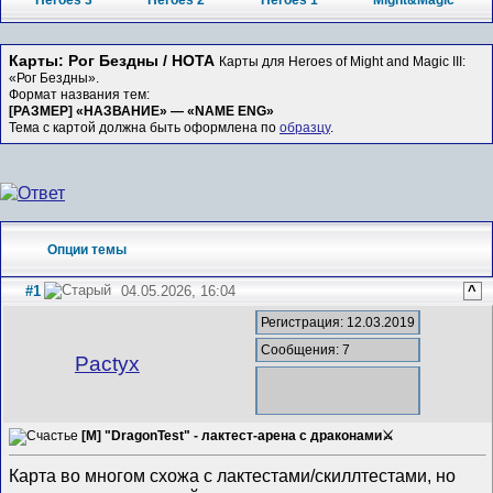
Heroes 3
Heroes 2
Heroes 1
Might&Magic
Карты: Рог Бездны / HOTA
Карты для Heroes of Might and Magic III:
«Рог Бездны».
Формат названия тем:
[РАЗМЕР] «НАЗВАНИЕ» — «NAME ENG»
Тема с картой должна быть оформлена по
образцу
.
Опции темы
#1
04.05.2026, 16:04
^
Регистрация: 12.03.2019
Сообщения: 7
Pactyx
[M] "DragonTest" - лактест-арена с драконами⚔
Карта во многом схожа с лактестами/скиллтестами, но