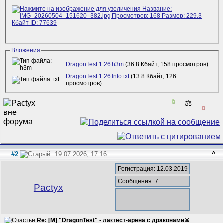
Вложения
DragonTest 1.26.h3m
(36.8 Кбайт, 158 просмотров)
DragonTest 1.26 Info.txt
(13.8 Кбайт, 126
просмотров)
0
⚖️
0
#2
19.07.2026, 17:16
^
Регистрация: 12.03.2019
Сообщения: 7
Pactyx
Re: [M] "DragonTest" - лактест-арена с драконами⚔