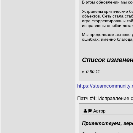
В этом обновлении мы со
Устранены критические б
объектов. Сеть стала ст
игре скорректированы та
исправлены ошибки локал
Мы продолжаем активно р
ошибках: именно благода
Список измене
v. 0.80.11
https://steamcommunity
Патч #4: Исправление с
Автор
Приветствуем, гер