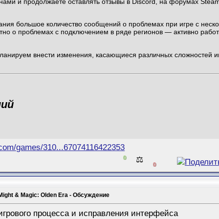
с нами и продолжаете оставлять отзывы в Discord, на форумах Ste
ания большое количество сообщений о проблемах при игре с неско
стно о проблемах с подключением в ряде регионов — активно рабо
ланируем внести изменения, касающиеся различных сложностей и
ний
.com/games/310...67074116422353
0
⚖️
0
Might & Magic: Olden Era - Обсуждение
игрового процесса и исправления интерфейса