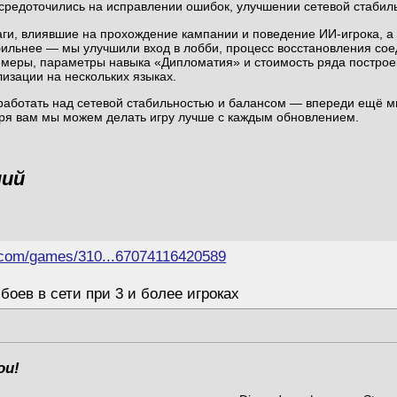
средоточились на исправлении ошибок, улучшении сетевой стабиль
аги, влиявшие на прохождение кампании и поведение ИИ-игрока, а 
абильнее — мы улучшили вход в лобби, процесс восстановления со
ймеры, параметры навыка «Дипломатия» и стоимость ряда построек
изации на нескольких языках.
аботать над сетевой стабильностью и балансом — впереди ещё м
ря вам мы можем делать игру лучше с каждым обновлением.
ний
.com/games/310...67074116420589
боев в сети при 3 и более игроках
ои!