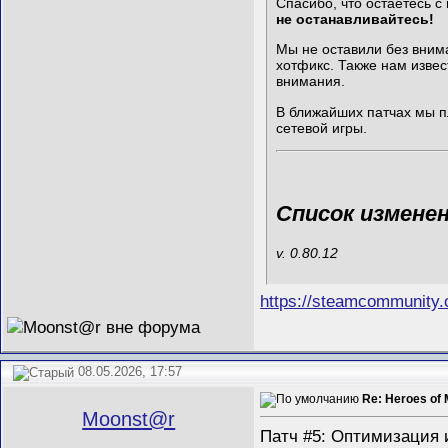
Спасибо, что остаётесь 
не останавливайтесь!
Мы не оставили без вним
хотфикс. Также нам изве
внимания.
В ближайших патчах мы п
сетевой игры.
Список измене
v. 0.80.12
https://steamcommunity
08.05.2026, 17:57
Re: Heroes of 
Mооnst@r
Патч #5: Оптимизация 