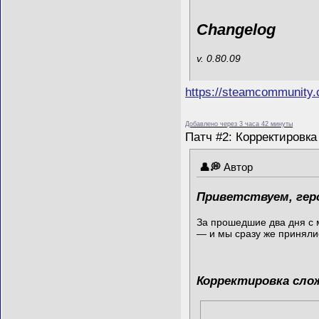
Changelog
v. 0.80.09
https://steamcommunity
Добавлено через 3 часа 42 минуты
Патч #2: Корректировк
Автор
Приветствуем, гер
За прошедшие два дня с 
— и мы сразу же принялис
Корректировка сло