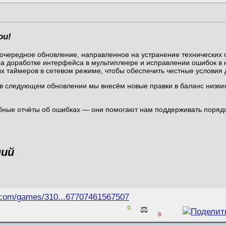
ои!
 очередное обновление, направленное на устранение технических о
на доработке интерфейса в мультиплеере и исправлении ошибок в 
х таймеров в сетевом режиме, чтобы обеспечить честные условия д
 в следующем обновлении мы внесём новые правки в баланс низки
бные отчёты об ошибках — они помогают нам поддерживать поряд
ний
.com/games/310...67707461567507
0
⚖️
0