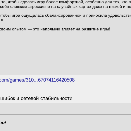
 то, чтобы сделать игру более комфортной, особенно для тех, кто 
 себя слишком агрессивно на случайных картах даже на низкой и н
 чтобы игра ощущалась сбалансированной и приносила удовольств
я.
 своим опытом — это напрямую влияет на развитие игры!
.com/games/310...67074116420508
ошибок и сетевой стабильности
ои!