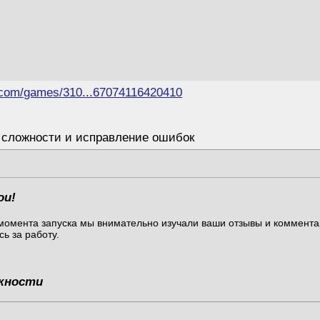
.com/games/310...67074116420410
а сложности и исправление ошибок
ои!
момента запуска мы внимательно изучали ваши отзывы и коммент
ь за работу.
жности