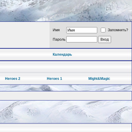
Имя
Запомнить?
Пароль
Календарь
Heroes 2
Heroes 1
Might&Magic