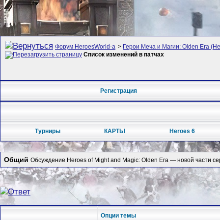
Форум HeroesWorld-а
>
Герои Меча и Магии: Olden Era (Her
Список изменений в патчах
Регистрация
Турниры
КАРТЫ
Heroes 6
Общий
Обсуждение Heroes of Might and Magic: Olden Era — новой части се
Опции темы