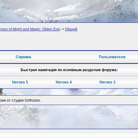
oes of Might and Magic: Olden Era)
>
Общий
Справка
Пользователи
Быстрая навигация по основным разделам форума:
Heroes 5
Heroes 4
Heroes 3
рии от студии Unfrozen.