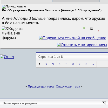
Re: Обсуждение - Проклятые Земли или (Аллоды 3: "Возрождение")
А мне Аллоды 3 больше понравились, даром, что оружие
в бою нельзя менять.
0
⚖️
0
Страница 1 из 8
1
2
3
4
5
6
7
8
>
«
Предыдущая тема
|
Следующая тема
»
Ваши права в разделе
^