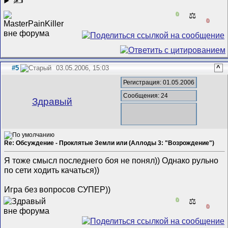
✍
0
⚖️
0
#5
03.05.2006, 15:03
^
Регистрация: 01.05.2006
Сообщения: 24
Здравый
Re: Обсуждение - Проклятые Земли или (Аллоды 3: "Возрождение")
Я тоже смысл последнего боя не понял)) Однако рульно
по сети ходить качаться))
Игра без вопросов СУПЕР))
0
⚖️
0