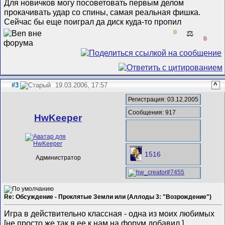
Для новичков могу посоветовать первым делом
прокачивать удар со спины, самая реальная фишка.
Сейчас бы еще поиграл да диск куда-то пропил
0
⚖️
0
#3
19.03.2006, 17:57
^
Регистрация: 03.12.2005
Сообщения: 917
HwKeeper
1516
Администратор
Re: Обсуждение - Проклятые Земли или (Аллоды 3: "Возрождение")
Игра в действительно классная - одна из моих любимыx
[не просто же так я ее к нам на форум добавил
]