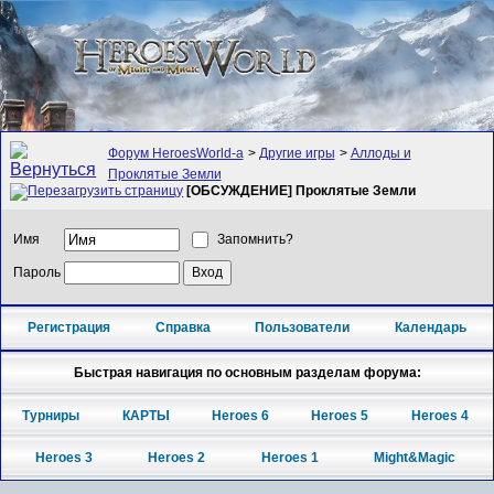
Форум HeroesWorld-а
>
Другие игры
>
Аллоды и
Проклятые Земли
[ОБСУЖДЕНИЕ] Проклятые Земли
Имя
Запомнить?
Пароль
Регистрация
Справка
Пользователи
Календарь
Быстрая навигация по основным разделам форума:
Турниры
КАРТЫ
Heroes 6
Heroes 5
Heroes 4
Heroes 3
Heroes 2
Heroes 1
Might&Magic