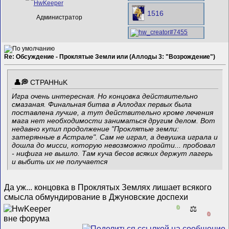
1516
Администратор
Re: Обсуждение - Проклятые Земли или (Аллоды 3: "Возрождение")
CTPAHHuK
Игра очень интересная. Но концовка действительно
смазаная. Финальная битва в Аллодах первых была
поставлена лучше, а тут действительно кроме лечения
мага нет необходимости заниматься другим делом. Вот
недавно купил продолжение "Проклятые земли:
затерянные в Астрале". Сам не играл, а девушка играла и
дошла до мисси, которую невозможно пройти... пробовал
- нифига не вышло. Там куча бесов всяких держут лагерь
и выбить их не получается
Да уж... концовка в Проклятых Землях лишает всякого
смысла обмундирование в Джуновские доспехи
0
⚖️
0