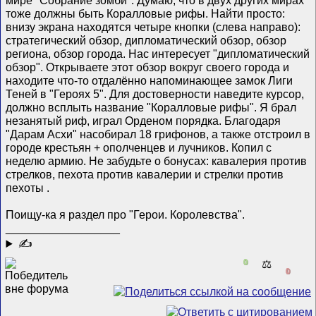
мире "Собрание зомби". Думаю, что в двух других мирах
тоже должны быть Коралловые рифы. Найти просто:
внизу экрана находятся четыре кнопки (слева направо):
стратегический обзор, дипломатический обзор, обзор
региона, обзор города. Нас интересует "дипломатический
обзор". Открываете этот обзор вокруг своего города и
находите что-то отдалённо напоминающее замок Лиги
Теней в "Героях 5". Для достоверности наведите курсор,
должно всплыть название "Коралловые рифы". Я брал
незанятый риф, играл Орденом порядка. Благодаря
"Дарам Асхи" насобирал 18 грифонов, а также отстроил в
городе крестьян + ополченцев и лучников. Копил с
неделю армию. Не забудьте о бонусах: кавалерия против
стрелков, пехота против кавалерии и стрелки против
пехоты
.
Поищу-ка я раздел про "Герои. Королевства".
__________________
✍
0
⚖️
0