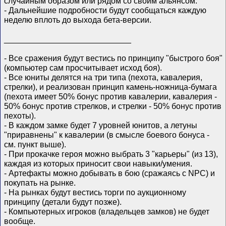
случайным образом или рядом со своим альянсом.
- Дальнейшие подробности будут сообщаться каждую
неделю вплоть до выхода бета-версии.
____________________________
- Все сражения будут вестись по принципу "быстрого боя"
(компьютер сам просчитывает исход боя).
- Все юниты делятся на три типа (пехота, кавалерия,
стрелки), и реализован принцип камень-ножница-бумага
(пехота имеет 50% бонус против кавалерии, кавалерия -
50% бонус против стрелков, и стрелки - 50% бонус против
пехоты).
- В каждом замке будет 7 уровней юнитов, а летуны
"приравнены" к кавалерии (в смысле боевого бонуса -
см. пункт выше).
- При прокачке героя можно выбрать 3 "карьеры" (из 13),
каждая из которых приносит свои навыки/умения.
- Артефакты можно добывать в бою (сражаясь с NPC) и
покупать на рынке.
- На рынках будут вестись торги по аукционному
принципу (детали будут позже).
- Компьютерных игроков (владельцев замков) не будет
вообще.