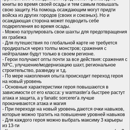
юниты во время своей осады и тем самым повышать
свою защиту. На помощь осаждающим могут придти
войска из других городов (своих и союзных). Но и
осаждающая сторона может подводить себе
подкрепления во время осады.
- Можно патрулировать свои шахты для предотвращения
их грабежа
- Для путешествия по глобальной карте не требуется
продираться через толпы монстров; сражения с
нейтралами будут только в своем регионе.
- Герои получают опты почти за все действия: сражения с
NPC, улучшение/модернизацию шахт, региональное
строительство, разведку и т.д.
- По мере накопления опыта происходит переход героя
на новый уровень
- Основные характеристики героя повышаются в
зависимости от его класса: у warmaster'a быстрее растут
атака и защита, а у fanatic sorcerer'а лучше
прокачиваются атака и магия
- При переходе на новый уровень даются очки навыков,
которые можно тратить на повышение уровней навыков
- Для каждого героя можно выбрать максиму 3 карьеры
из 13-ти