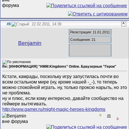
#8
22.02.2011, 14:39
^
Регистрация: 11.01.2011
Сообщения: 21
Benjamin
Re: [ИНФОРМАЦИЯ] "HMM:Kingdoms" Online. Браузерные "Герои"
Кстати, камрады, поскольку игру запустилась почти во
всем остальном мире (ну, кроме нашей -_-), то теперь
можно спокойной играть. ну, только проксю нарыть, но это
не проблема.
ну и плюс, если кому интересно, давайте сообщество на
геймере вытягивать.
http://www.gamer.ru/might-magic-heroes-kingdoms
0
⚖️
0