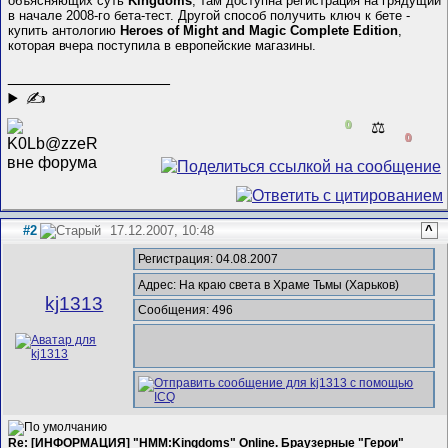
объясняющих суть
Kingdoms
, там доступна регистрация на грядущий
в начале 2008-го бета-тест. Другой способ получить ключ к бете -
купить антологию
Heroes of Might and Magic Complete Edition
,
которая вчера поступила в европейские магазины.
__________________
✍
0
⚖️
0
#2
17.12.2007, 10:48
^
Регистрация: 04.08.2007
Адрес: На краю света в Храме Тьмы (Харьков)
kj1313
Сообщения: 496
Re: [ИНФОРМАЦИЯ] "HMM:Kingdoms" Online. Браузерные "Герои"