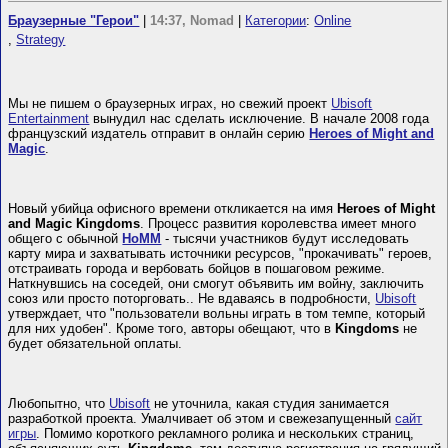
Браузерные "Герои"
|
14:37, Nomad
|
Категории
:
Online
,
Strategy
Мы не пишем о браузерных играх, но свежий проект
Ubisoft
Entertainment
вынудил нас сделать исключение. В начале 2008 года
французский издатель отправит в онлайн серию
Heroes of Might and
Magic
.
Новый убийца офисного времени откликается на имя
Heroes of Might
and Magic Kingdoms
. Процесс развития королевства имеет много
общего с обычной
HoMM
- тысячи участников будут исследовать
карту мира и захватывать источники ресурсов, "прокачивать" героев,
отстраивать города и вербовать бойцов в пошаговом режиме.
Наткнувшись на соседей, они смогут объявить им войну, заключить
союз или просто поторговать.. Не вдаваясь в подробности,
Ubisoft
утверждает, что "пользователи вольны играть в том темпе, который
для них удобен". Кроме того, авторы обещают, что в
Kingdoms
не
будет обязательной оплаты.
Любопытно, что
Ubisoft
не уточнила, какая студия занимается
разработкой проекта. Умалчивает об этом и свежезапущенный
сайт
игры
. Помимо короткого рекламного ролика и нескольких страниц,