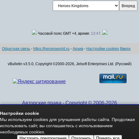
Часовой пояс GMT +4, время:
13:47
.
Обратная связь
-
https://heroesworld.ru
-
Архив
-
Настройки cookies
Вверх
vBulletin v3.5.0, Copyright ©2000-2026, Jelsoft Enterprises Ltd. (Русский)
Авторские права - Copyright © 2006-2026
www.HeroesWorld.ru All rights reserved
Настройки cookie
Heroes World (English)
Мы используем cookies для улучшения работы сайта. Продолжая
использовать сайт, вы соглашаетесь с использованием
необходимых cookies.
Настроить предпочтения
Отклонить
Принять все