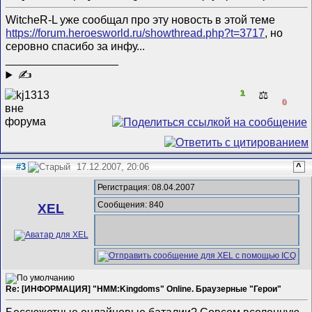
WitcheR-L уже сообщал про эту новость в этой теме
https://forum.heroesworld.ru/showthread.php?t=3717
, но
серовно спасибо за инфу...
__________________
✍
1
⚖️
0
#3
17.12.2007, 20:06
^
Регистрация: 08.04.2007
Сообщения: 840
XEL
Re: [ИНФОРМАЦИЯ] "HMM:Kingdoms" Online. Браузерные "Герои"