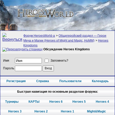
Форум HeroesWorld-а
>
Общегеройский раздел — Герои
Меча и Магии (Heroes of Might and Magic, HoMM)
>
Heroes
Kingdoms
Обсуждение Heroes Kingdoms
Имя
Запомнить?
Пароль
Регистрация
Справка
Пользователи
Календарь
Быстрая навигация по основным разделам форума:
Турниры
КАРТЫ
Heroes 6
Heroes 5
Heroes 4
Heroes 3
Heroes 2
Heroes 1
Might&Magic