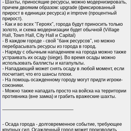
- Шахты, приносящие ресурсы, можно модернизировать,
причем двояким образом: upgrade (фиксированный
прирост в единицах ресурса) и improve (процентный
прирост).
- Как и во всех "Героях", города будут приносить только
золото, и схема модернизации будет обычной (Village
Hall, Town Hall, City Hall и Capital)
- В каждом городе - свой "банк ресурсов", но можно
перебрасывать ресурсы из города в город.
- Наряду с обычным нападением на города можно также
устраивать их осаду (siege). Во время осады можно
использовать баллисты и катапульты.
- Нападающий может снять осаду в любой момент, если
посчитает, что его шансы плохи.
- На помощь осажденному городу могут придти игроки-
союзники.
- Можно также нападать просто на войска на территории
противника (вне замка) и грабить вражеские шахты.
___________________________
- Осада города - долговременное событие, требующее
крупных сил. Осажденный город может производить