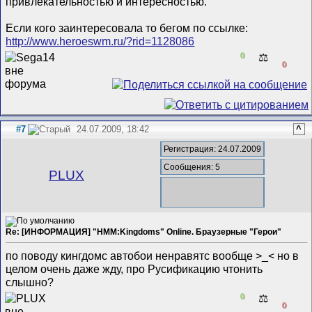
привлекательностью и интересностью.
Если кого заинтересовала то бегом по ссылке:
http://www.heroeswm.ru/?rid=1128086
0
⚖️
0
#7
24.07.2009, 18:42
^
Регистрация: 24.07.2009
Сообщения: 5
PLUX
Re: [ИНФОРМАЦИЯ] "HMM:Kingdoms" Online. Браузерные "Герои"
по поводу кингдомс автобои ненравятс вообще >_< но в
целом очень даже жду, про Русификацию чтонить
слышно?
0
⚖️
0