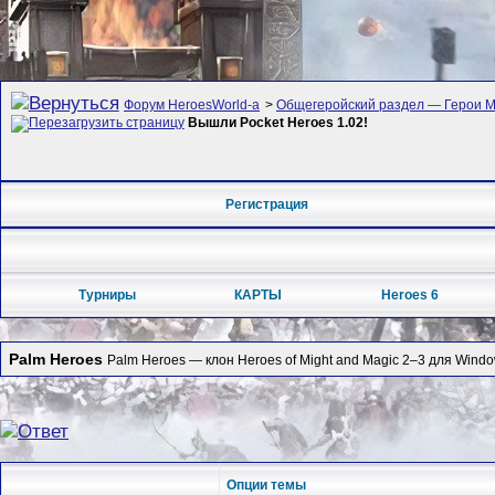
Форум HeroesWorld-а
>
Общегеройский раздел — Герои Ме
Вышли Pocket Heroes 1.02!
Регистрация
Турниры
КАРТЫ
Heroes 6
Palm Heroes
Palm Heroes — клон Heroes of Might and Magic 2–3 для Windo
Опции темы