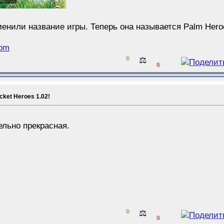
енили название игры. Теперь она называется Palm Hero
com
0
⚖️
0
ket Heroes 1.02!
м
ельно прекрасная.
0
⚖️
0