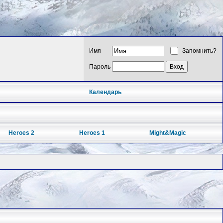
Имя
Запомнить?
Пароль
Календарь
Heroes 2
Heroes 1
Might&Magic