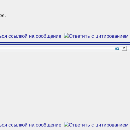
es.
#2
^