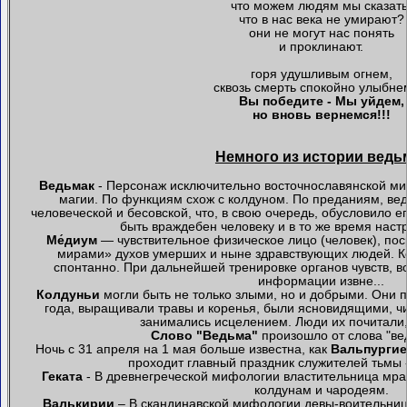
что можем людям мы сказать
что в нас века не умирают?
они не могут нас понять
и проклинают.
горя удушливым огнем,
сквозь смерть спокойно улыбне
Вы победите - Мы уйдем,
но вновь вернемся!!!
Немного из истории вед
Ведьмак
- Персонаж исключительно восточнославянской м
магии. По функциям схож с колдуном. По преданиям, ве
человеческой и бесовской, что, в свою очередь, обусловило 
быть враждебен человеку и в то же время на
Ме́диум
— чувствительное физическое лицо (человек), п
мирами» духов умерших и ныне здравствующих людей. Ко
спонтанно. При дальнейшей тренировке органов чувств, 
информации извне...
Колдуньи
могли быть не только злыми, но и добрыми. Они 
года, выращивали травы и коренья, были ясновидящими, ч
занимались исцелением. Люди их почитали
Слово "Ведьма"
произошло от слова "ве
Ночь с 31 апреля на 1 мая больше известна, как
Вальпургие
проходит главный праздник служителей тьмы
Геката
- В древнегреческой мифологии властительница мрак
колдунам и чародеям.
Валькирии
– В скандинавской мифологии девы-воительниц