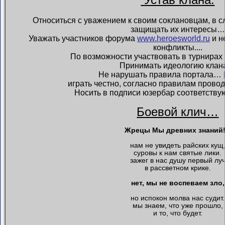
Относиться с уважением к своим соклановцам, в с
защищать их интересы…
Уважать участников форума
www.heroesworld.ru
и н
конфликты....
По возможности участвовать в турнирах
Принимать идеологию кла
Не нарушать правила портала…
играть честно, согласно правилам провод
Носить в подписи юзербар соответст
Боевой клич…
Жрецы Мы древних знаний!
нам не увидеть райских кущ
суровы к нам святые лики.
зажег в нас душу первый лу
в рассветном крике.
нет, мы не воспеваем зло,
но испокон молва нас судит.
мы знаем, что уже прошло,
и то, что будет.