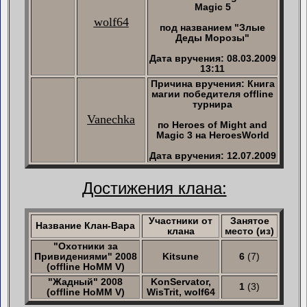
Magic 5
wolf64
под названием "Злые
Деды Морозы"
Дата вручения: 08.03.2009
13:11
Причина вручения: Книга
магии победителя offline
турнира
Vanechka
по Heroes of Might and
Magic 3 на HeroesWorld
Дата вручения: 12.07.2009
Достижения клана:
Участники от
Занятое
Название Клан-Вара
клана
место (из)
"Охотники за
Привидениями" 2008
Kitsune
6
(7)
(offline HoMM V)
"Жадный" 2008
KonServator,
1
(3)
(offline HoMM V)
WisTrit, wolf64