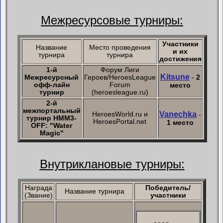
Межресурсовые турниры:
Участники
Название
Место проведения
и их
турнира
турнира
достижения
1-й
Форум Лиги
Kitsune
Межресурсный
Героев/HeroesLeague
-
2
офф-лайн
Forum
место
турнир
(heroesleague.ru)
2-й
межпортальный
Vanechka
HeroesWorld.ru и
-
турнир HMM3-
HeroesPortal.net
1 место
OFF: "Water
Magic"
Внутриклановые турниры:
Награда
Победитель/
Название турнира
(Звание)
участники