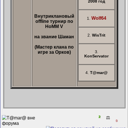
2008 год
Внутриклановый
Wolf64
1.
offline турнир по
HoMM V
2.
WisTrit
на звание Шаман
(Мастер клана по
игре за Орков)
3.
KonServator
4.
T@mar@
2
⚖️
0