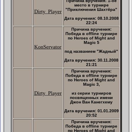
Причина вручения: 1-ое
место в турнире
"Приключения Шахтёра"
Dirty_Player
Дата вручения: 08.10.2008
22:24
Причина вручения:
Победа в offline турнире
по Heroes of Might and
Magic 5
KonServator
под названием "Жадный"
Дата вручения: 30.11.2008
21:21
Причина вручения:
Победа в offline турнире
по Heroes of Might and
Magic 3,
Dirty_Player
из серии турниров
посвященных имени
Джон Ван Канегхему
Дата вручения: 01.01.2009
20:52
Причина вручения:
Победа в offline турнире
по Heroes of Might and