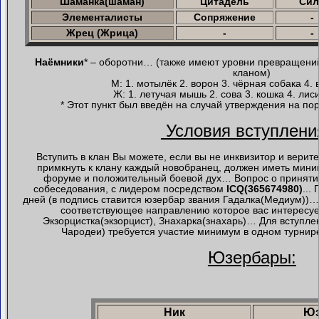
Шаманка(шаман)
Цитадель
Сил
Элементалисты
Сопряжение
-
Жрец (Жрица)
-
-
Наёмники
* – оборотни… (также имеют уровни превращений
кланом)
М: 1. мотылёк 2. ворон 3. чёрная собака 4.
Ж: 1. летучая мышь 2. сова 3. кошка 4. ли
* Этот пункт был введён на случай утверждения на по
Условия вступлен
Вступить в клан Вы можете, если вы не инквизитор и вери
примкнуть к клану каждый новобранец, должен иметь мин
форуме и положительный боевой дух… Вопрос о приняти
собеседования, с лидером посредством
ICQ(365674980)
...
дней (в подпись ставится юзербар звания Гадалка(Медиум))…
соответствующее направлению которое вас интересуе
Экзорцистка(экзорцист), Знахарка(знахарь)… Для вступле
Чародеи) требуется участие минимум в одном турнир
Юзербары:
Ник
Юз