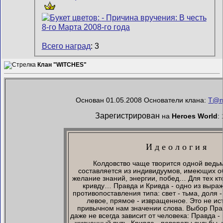
Всего наград
: 3
Клан "WITCHES"
Основан 01.05.2008 Основатели клана:
T@
Зарегистрирован
на
Heroes World
:
И д е о л о г и я
Колдовство чаще творится одной ведь
составляется из индивидуумов, имеющих о
желание знаний, энергии, побед… Для тех кто
кривду… Правда и Кривда - одно из выраж
противопоставления типа: свет - тьма, доля -
левое, прямое - извращенное. Это не ис
привычном нам значении слова. Выбор Пра
даже не всегда зависит от человека: Правда -