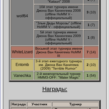
"Katauri" 2008
10й этап турнира имени
Джона Ван Канингема 2008
3
(10)
(offline HoMM V -
wolf64
оффициальный)
"Злые Деды Морозы" (offline
1
(7)
HoMM V - оффициальный)
5й этап турнира имени
Джона Ван Канингема 2009
1
(8)
(offline HoMM V -
оффициальный)
Восьмой этап турнира имени
WhiteLizard
Джона Ван Канигема HoMM
7
(14)
III
3-й этап ежегодного турнира
Entomb
им. Джона Ван Канигема
2
(10)
(2009) "Terrible Rumor"
2-й межпортальный турнир
Vanechka
1
(54)
HMM3-OFF: "Water Magic"
Награды:
Награда
Участник
Турнир