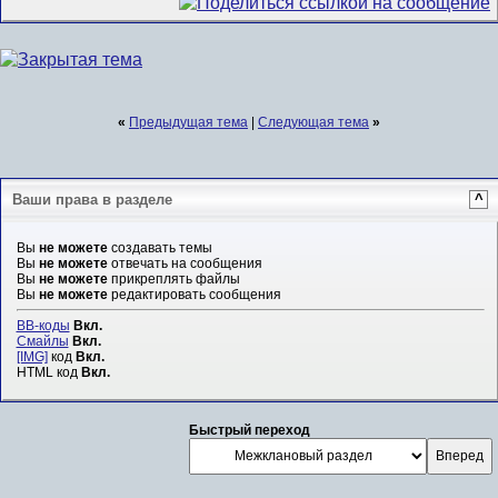
«
Предыдущая тема
|
Следующая тема
»
Ваши права в разделе
^
Вы
не можете
создавать темы
Вы
не можете
отвечать на сообщения
Вы
не можете
прикреплять файлы
Вы
не можете
редактировать сообщения
BB-коды
Вкл.
Смайлы
Вкл.
[IMG]
код
Вкл.
HTML код
Вкл.
Быстрый переход