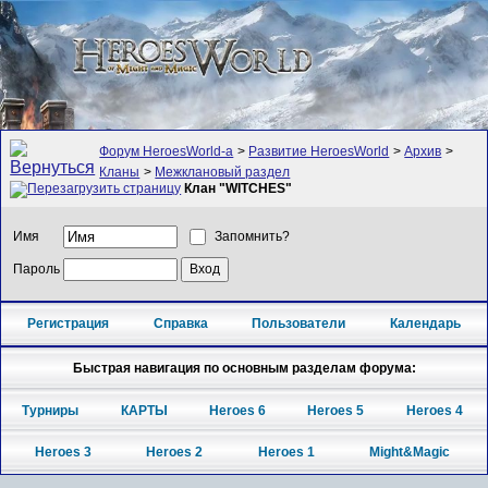
Форум HeroesWorld-а
>
Развитие HeroesWorld
>
Архив
>
Кланы
>
Межклановый раздел
Клан "WITCHES"
Имя
Запомнить?
Пароль
Регистрация
Справка
Пользователи
Календарь
Быстрая навигация по основным разделам форума:
Турниры
КАРТЫ
Heroes 6
Heroes 5
Heroes 4
Heroes 3
Heroes 2
Heroes 1
Might&Magic