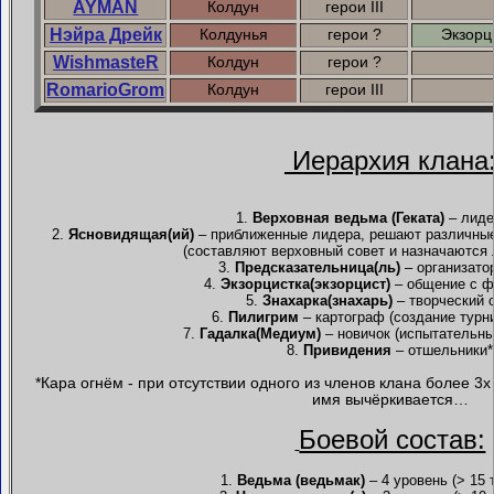
AYMAN
Колдун
герои III
Нэйра Дрейк
Колдунья
герои ?
Экзорц
WishmasteR
Колдун
герои ?
RomarioGrom
Колдун
герои III
Иерархия клана
1.
Верховная ведьма (Геката)
– лиде
2.
Ясновидящая(ий)
– приближенные лидера, решают различны
(составляют верховный совет и назначаются 
3.
Предсказательница(ль)
– организато
4.
Экзорцистка(экзорцист)
– общение с 
5.
Знахарка(знахарь)
– творческий 
6.
Пилигрим
– картограф (создание турн
7.
Гадалка(Медиум)
– новичок (испытательны
8.
Привидения
– отшельники*
*Кара огнём - при отсутствии одного из членов клана более 3
имя вычёркивается…
Боевой состав:
1.
Ведьма (ведьмак)
– 4 уровень (> 15 