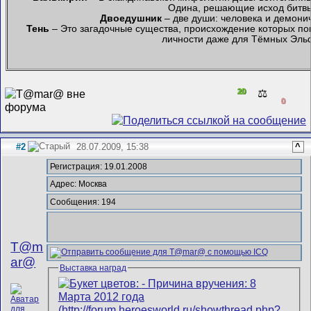
Одина, решающие исход бит
Двоедушник
– две души: человека и демони
Тень
– Это загадочные существа, происхождение которых пок
личности даже для Тёмных Эль
20
⚖️
0
#2
28.07.2009, 15:38
^
Регистрация: 19.01.2008
Адрес: Москва
Сообщения: 194
T@m
ar@
Выставка наград