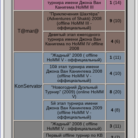
турнира имени Джона Ван
1
(14)
Канигема HoMM III
"Приключения Шахтёра"
(Adventures of Shakti) 2008
9
(10)
(offline HoMM III -
оффициальный)
T@mar@
Девятый этап ежегодного
турнира имени Джона Ван
4
(6)
Канигема по HoMM IV offline
2008
"Жадный" 2008 ( offline
1
(11)
HoMM V - оффициальный)
10й этап турнира имени
Джона Ван Канингема 2008
4
(10)
(offline HoMM V -
оффициальный)
KonServator
"Новогодний Дуэльный
Турнир" (2009) (online HoMM
8
(20)
V)
5й этап турнира имени
Джона Ван Канингема 2009
4
(8)
(offline HoMM V -
оффициальный)
"Жадный" 2008 ( offline
3
(11)
HoMM V - оффициальный)
Первый offline турнир по KB
2
(7)