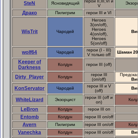
герои II,III,VI и
SteN
Ясновидящий
Экзор
V
Драко
Пилигрим
герои III и VI
Heroes
3(on/off),
Heroes
WisTrit
Чародей
Ви
4(on/off),
Heroes
5(on/off)
герои (I - III)
wolf64
Чародей
Шаман 20
V только off
Keeper of
Колдун
герои III (off)
Darkness
герои III
Предсказ
Dirty_Player
Колдун
(on/off)
Ви
герои III и V
KonServator
Чародей
Ви
(off)
герои III (off и
WhiteLizard
Экзорцист
Кол
on)
LeBron
Колдун
герои III on
Entomb
Колдун
герои III on/off
Avern
Пилигрим
герои III on/off
Кол
Vanechka
Колдун
герои III on/off
Ви