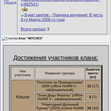
Всего наград
: 3
Клан "WITCHES"
Достижения участников клана:
Занятое
Ник
Название турнира
место
участника
(из)
"Охотники за Привидениями"
2008 (offline HoMM V -
12
(17)
оффициальный)
"Злые Деды Морозы" (offline
Kitsune
5
(7)
HoMM V - оффициальный)
"Новогодний Дуэльный
Турнир" (2009) (online HoMM
16
(20)