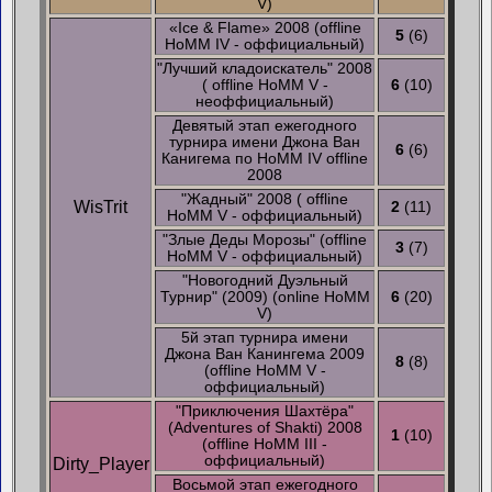
V)
«Ice & Flame» 2008 (offline
5
(6)
HoMM IV - оффициальный)
"Лучший кладоискатель" 2008
( offline HoMM V -
6
(10)
неоффициальный)
Девятый этап ежегодного
турнира имени Джона Ван
6
(6)
Канигема по HoMM IV offline
2008
"Жадный" 2008 ( offline
WisTrit
2
(11)
HoMM V - оффициальный)
"Злые Деды Морозы" (offline
3
(7)
HoMM V - оффициальный)
"Новогодний Дуэльный
Турнир" (2009) (online HoMM
6
(20)
V)
5й этап турнира имени
Джона Ван Канингема 2009
8
(8)
(offline HoMM V -
оффициальный)
"Приключения Шахтёра"
(Adventures of Shakti) 2008
1
(10)
(offline HoMM III -
оффициальный)
Dirty_Player
Восьмой этап ежегодного