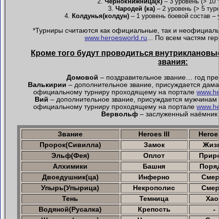
2.
Чернокнижница(к)
– 3 уровень (> 10 
3.
Чародей (ка)
– 2 уровень (> 5 тур
4.
Колдунья(колдун)
– 1 уровень боевой состав –
*Турниры считаются как официальные, так и неофициал
www.heroesworld.ru
... По всем частям ге
Кроме того будут проводиться внутриклановы
звания:
Домовой
– поздравительное звание… год пр
Валькирии
– дополнительное звание, присуждается дам
официальному турниру проходящему на портале
www.he
Вий
– дополнительное звание, присуждается мужчинам
официальному турниру проходящему на портале
www.he
Вервольф
– заслуженный наёмник
Звание
Heroes III
Heroe
Пророк(Сивилла)
Замок
Жиз
Эльф(Фея)
Оплот
Прир
Алхимики
Башня
Поря
Двоедушник(ца)
Инферно
Смер
Упырь(Упырица)
Некрополис
Смер
Тень
Темница
Хао
Водяной(Русалка)
Крепость
-