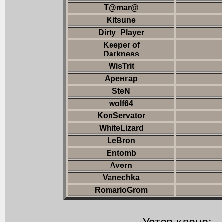
T@mar@
Kitsune
Dirty_Player
Keeper of
Darkness
WisTrit
Аренгар
SteN
wolf64
KonServator
WhiteLizard
LeBron
Entomb
Avern
Vanechka
RomarioGrom
Устав клана: