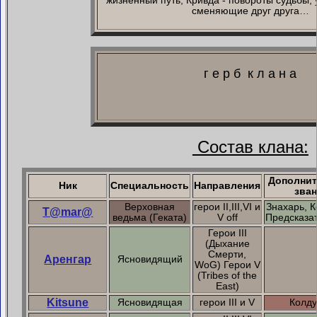
жизненный путь, Кривда - повороты судьбы, 
сменяющие друг друга…
г е р б
..
к л а н а
Состав клана:
Дополни
Ник
Специальность
Направления
зва
Верховная
герои II,III,VI и
Знахарь, К
T@mar@
ведьма (Геката)
V off
Предсказа
Герои III
(Дыхание
Смерти,
Аренгар
Ясновидящий
WoG) Герои V
(Tribes of the
East)
Kitsune
Ясновидящая
герои III и V
Колд