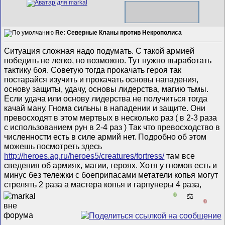
Re: Северные Кланы против Некрополиса
Ситуация сложная надо подумать. С такой армией
победить не легко, но возможно. Тут нужно выработать
тактику боя. Советую тогда прокачать героя так
постарайся изучить и прокачать основы нападения,
основу защиты, удачу, основы лидерства, магию тьмы.
Если удача или основу лидерства не получиться тогда
качай ману. Гнома сильны в нападении и защите. Они
превосходят в этом мертвых в несколько раз ( в 2-3 раза
с использованием рун в 2-4 раз ) Так что превосходство в
численности есть в силе армий нет. Подробно об этом
можешь посмотреть здесь
http://heroes.ag.ru/heroes5/creatures/fortress/
там все
сведения об армиях, магии, героях. Хотя у гномов есть и
минус без тележки с боеприпасами метатели копья могут
стрелять 2 раза а мастера копья и гарпунеры 4 раза,
0
⚖️
0