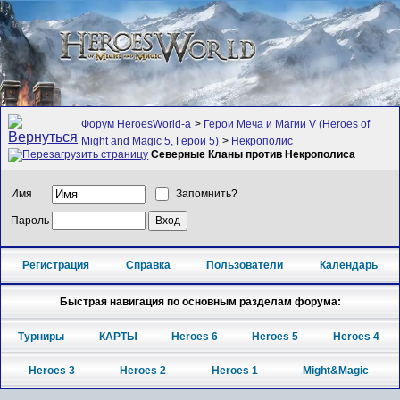
Форум HeroesWorld-а
>
Герои Меча и Магии V (Heroes of
Might and Magic 5, Герои 5)
>
Некрополис
Северные Кланы против Некрополиса
Имя
Запомнить?
Пароль
Регистрация
Справка
Пользователи
Календарь
Быстрая навигация по основным разделам форума:
Турниры
КАРТЫ
Heroes 6
Heroes 5
Heroes 4
Heroes 3
Heroes 2
Heroes 1
Might&Magic