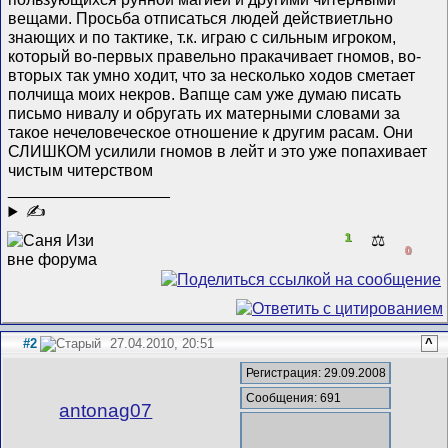
вещами. Просьба отписаться людей действиетльно
знающих и по тактике, т.к. играю с сильным игроком,
который во-первых правельно пракачивает гномов, во-
вторых так умно ходит, что за несколько ходов сметает
полчища моих некров. Вапще сам уже думаю писать
письмо нивалу и обругать их матерными словами за
такое нечеловеческое отношение к другим расам. Они
СЛИШКОМ усилили гномов в лейт и это уже попахивает
чистым читерством
__________________
✍
1
⚖️
0
#2
27.04.2010, 20:51
^
Регистрация: 29.09.2008
Сообщения: 691
antonag07