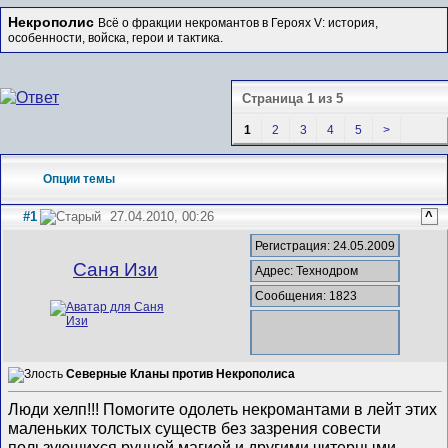
Некрополис
Всё о фракции некромантов в Героях V: история,
особенности, войска, герои и тактика.
Страница 1 из 5
1
2
3
4
5
>
Опции темы
#1
27.04.2010, 00:26
^
Регистрация: 24.05.2009
Саня Изи
Адрес: Технодром
Сообщения: 1823
Северные Кланы против Некрополиса
Люди хелп!!! Помогите одолеть некромантами в лейт этих
маленьких толстых существ без зазрения совести
пользующихся рунной магией и другими читерными