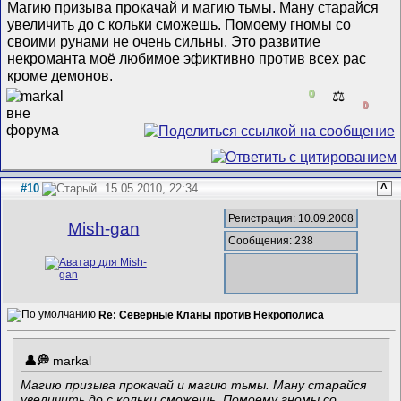
Магию призыва прокачай и магию тьмы. Ману старайся
увеличить до с кольки сможешь. Помоему гномы со
своими рунами не очень сильны. Это развитие
некроманта моё любимое эфиктивно против всех рас
кроме демонов.
0
⚖️
0
#10
15.05.2010, 22:34
^
Регистрация: 10.09.2008
Mish-gan
Сообщения: 238
Re: Северные Кланы против Некрополиса
markal
Магию призыва прокачай и магию тьмы. Ману старайся
увеличить до с кольки сможешь. Помоему гномы со