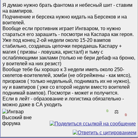
Я думаю нужно брать фантома и небесный шит - ставим
на вампиров.
Подчинение и берсека нужно кидать на Берсеков и на
воителей.
Вообще если противник играет Ингваром, то нужно
стараться его зарашить - посмотри на Каспара как героя.
Уже под конец 2-ой недели около 15-20 вампов
стабильно, создаешь цепочки передаешь Каспару +
магия ( призвы - ловушка, кристал!) и тьму с
ослабляющими заклами (только не бери дебаф на броню,
у воителей на них резист)
Вообще тебе бы хорошо к 3 недели иметь около 250-
скелетов-воителелей, зомби (не обгрейжены - как мясо),
призраков ( только недельный, поднимать их не нужно),
ну и вампиров ( уже со второй недели вместо воителей
поднимай вампов). Посмотри - может и получится.
Если в лейт - образование и логистика обязательно -
можно даже в СА уходить
0
⚖️
0