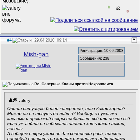
мозовские).
0
⚖️
0
#4
29.04.2010, 09:14
^
Регистрация: 10.09.2008
Mish-gan
Сообщения: 238
Re: Северные Кланы против Некрополиса
valery
Опиши ситуацию более конкретно, плиз.Какая карта?
Можно ли не тянуть до лейта? Вообще с нужными
заклами и прокачкой некры пробивают всё или почто всё.
Если уж лейта не избежать напиши хоть какие армии,
левелы.
А вобщем некры ужасная для соперника раса, просто
попробуй поиграть на картах с мощными нейтралами,